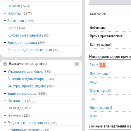
Закуски
(7401)
Напитки
Категория:
(1977)
Заготовки
(1886)
Добавлено:
Грибы
(54)
Колбасные изделия
Время приготовления:
(103)
Блюда из лаваша
(293)
Кол-во порций:
Каши и изделия из молока
(363)
Ингридиенты для приг
Назначения рецептов
Уксус
Украшения для блюд
(330)
Лук репчатый
Готовим в мультиварке
(845)
Вода
Быстро, просто, вкусно
(293)
Перец черный
Едим на природе
(1566)
Соль
На завтрак
(212)
Лист лавровый
На обед
(561)
На ужин
Рыба
(123)
Рецепты от шеф-повара
(215)
Личные впечатления о 
Старинные рецепты
(13)