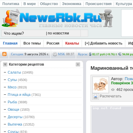
Политика
В мире
Общество
Экономика
Происшествия
Культура
Главная
Все темы
Россия
Каналы
[+] Добавить новость
И
Сегодня:
9 августа 2026 г.
MSK
08
:
37
Курсы:
82.17 руб (+0.76)
94.84 ру
Категории рецептов
Маринованный т
Салаты
(10495)
Автор:
Пов
Супы
(4506)
Поварёнок 3
Мясо
(8919)
462 прос
Птица и яйца
(7361)
Распечатать
Рыба
(3698)
Овощи
(1583)
Десерты
(10780)
Выпечка
(15352)
Соусы
(874)