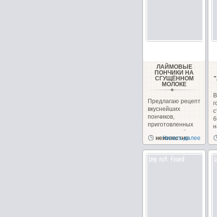
ЛАЙМОВЫЕ
ПОНЧИКИ НА
СГУЩЁННОМ
МОЛОКЕ
Предлагаю рецепт
вкуснейших
с
пончиков,
б
приготовленных
н
на сгущённом
неизвестно
Читать далее
молоке с
чудесным...