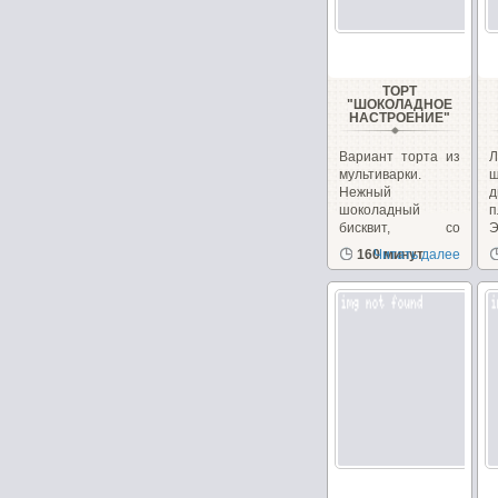
ТОРТ
"ШОКОЛАДНОЕ
НАСТРОЕНИЕ"
Вариант торта из
Л
мультиварки.
ш
Нежный
д
шоколадный
п
бисквит, со
Э
сметанным
з
160 минут
Читать далее
кремом...
д