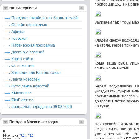
пропорции 1х1. ( на один
Наши сервисы
Продажа авиабилетов, бронь отелей
Заливаем так, чтобы мар
Онлайн переводчик
Афиша
Гороскоп
Кладём сверху подходящ
Партнёрская программа
на столе. (через три-че
Доска объявлений
Карта сайта
Когда ваша рыба лишил
Фото хостинг
слить, но не мыть!!!
Закладки для Вашего сайта
Лента новостей
Фото лента новостей
Берём подходящую ба
укладывать лук-рыба-л
KMdvere.cz
растительным маслом. 
EkoDvere.cz
до краёв! Плотно закры
на сутки.
программа передач на 09.08.2026
Погода в Москве - сегодня
Наивкуснейшая рыбка-гот
не давали ей постоять э
в
уже через час её есть
Ночью
°C.. °C
ветер – м/c