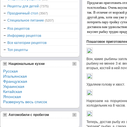
Предлагаю приготовить отл
Рецепты для детей
(7375)
толстолобика. Очень вкусна
так. В отличие от морской 
Праздничный стол
(3567)
другой день, хотя она уже 
Специальное питание
(5207)
потерпеть пару-тройку суто
доставила вам удовольстви
Rss рецептов
вкуснее рыбку трудно прид
Информер рецептов
Пошаговое приготовле
Все категории рецептов
Топ рецепты
Вон, какие рыбины заплы
рыбину не менее 3 кг. ве
Национальные кухни
вторых, костей в ней поч
Русская
Итальянская
Французская
Удаляем голову и хвост.
Украинская
Китайская
Японская
Нарезаем на порционны
Развернуть весь список
холодильник на 8 часов.
Автомобили с пробегом
Теперь, достав рыбу из
"купаем" рыбку, а слегк