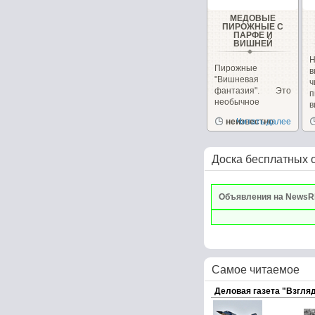
МЕДОВЫЕ
ПИРОЖНЫЕ С
ПАРФЕ И
ВИШНЕЙ
Н
Пирожные
в
"Вишневая
фантазия". Это
п
необычное
в
пирожное
и
неизвестно
Читать далее
сочетает в себе,...
Доска бесплатных 
Объявления на NewsR
Самое читаемое