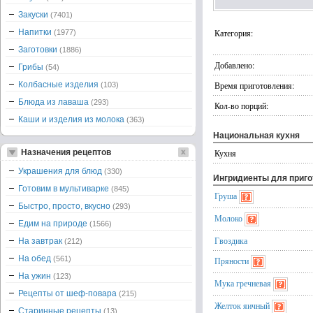
Закуски
(7401)
Напитки
Категория:
(1977)
Заготовки
(1886)
Добавлено:
Грибы
(54)
Колбасные изделия
Время приготовления:
(103)
Блюда из лаваша
(293)
Кол-во порций:
Каши и изделия из молока
(363)
Национальная кухня
Назначения рецептов
Кухня
Украшения для блюд
(330)
Ингридиенты для приг
Готовим в мультиварке
(845)
Груша
Быстро, просто, вкусно
(293)
Молоко
Едим на природе
(1566)
Гвоздика
На завтрак
(212)
На обед
(561)
Пряности
На ужин
(123)
Мука гречневая
Рецепты от шеф-повара
(215)
Желток яичный
Старинные рецепты
(13)