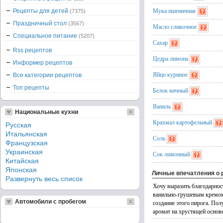
Мука пшеничная
Рецепты для детей
(7375)
Праздничный стол
(3567)
Масло сливочное
Специальное питание
(5207)
Сахар
Rss рецептов
Цедра лимона
Информер рецептов
Яйцо куриное
Все категории рецептов
Топ рецепты
Белок яичный
Ваниль
Национальные кухни
Крахмал картофельный
Русская
Итальянская
Соль
Французская
Украинская
Сок лимонный
Китайская
Японская
Личные впечатления о 
Развернуть весь список
Хочу выразить благодарност
ванильно-грушевым кремом
Автомобили с пробегом
создание этого пирога. По
аромат на хрустящей основе