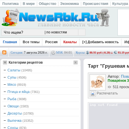
Политика
В мире
Общество
Экономика
Происшествия
Культура
Главная
Все темы
Россия
Каналы
[+] Добавить новость
И
Сегодня:
7 августа 2026 г.
MSK
04
:
01
Курсы:
80.93 руб (-0.20)
93.19 руб
Категории рецептов
Тарт "Грушевая 
Салаты
(10495)
Автор:
Пов
Супы
(4506)
Поварёнок 3
Мясо
(8919)
511 прос
Птица и яйца
(7361)
Распечатать
Рыба
(3698)
Овощи
(1583)
Десерты
(10780)
Выпечка
(15352)
Соусы
(874)