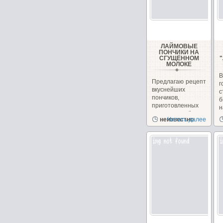
ЛАЙМОВЫЕ
ПОНЧИКИ НА
СГУЩЁННОМ
МОЛОКЕ
Предлагаю рецепт
вкуснейших
с
пончиков,
б
приготовленных
н
на сгущённом
неизвестно
Читать далее
молоке с
чудесным...