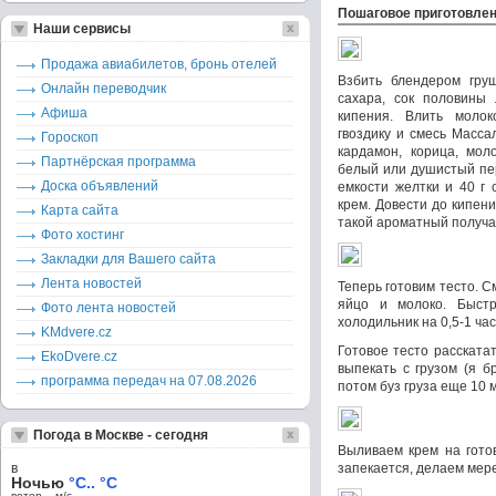
Пошаговое приготовле
Наши сервисы
Продажа авиабилетов, бронь отелей
Взбить блендером гру
Онлайн переводчик
сахара, сок половины 
Афиша
кипения. Влить молок
гвоздику и смесь Масса
Гороскоп
кардамон, корица, мол
Партнёрская программа
белый или душистый пе
Доска объявлений
емкости желтки и 40 г 
крем. Довести до кипен
Карта сайта
такой ароматный получае
Фото хостинг
Закладки для Вашего сайта
Лента новостей
Теперь готовим тесто. С
яйцо и молоко. Быст
Фото лента новостей
холодильник на 0,5-1 час
KMdvere.cz
Готовое тесто расската
EkoDvere.cz
выпекать с грузом (я б
программа передач на 07.08.2026
потом буз груза еще 10 
Погода в Москве - сегодня
Выливаем крем на готов
в
запекается, делаем мере
Ночью
°C.. °C
ветер – м/c