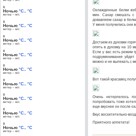
в
Охлажденные белки взб
Ночью
°C.. °C
ветер – м/c
мин. Сахар смешать с 
довавляем сахар в белк
в
У меня получились они в
Ночью
°C.. °C
ветер – м/c
в
Ночью
°C.. °C
Достаем из духовки горя
ветер – м/c
опять в духовку на 10 
в
Если у вас есть режим г
Ночью
°C.. °C
подрумянимания уйдет 
ветер – м/c
можно и не выпекать с м
в
Ночью
°C.. °C
ветер – м/c
Вот такой красавец полу
в
Ночью
°C.. °C
ветер – м/c
в
Очень нетерпелось по
Ночью
°C.. °C
попробовать тоже хотел
ветер – м/c
еще вкуснее он после о
в
Ночью
°C.. °C
Вкус восхитительно-воз
ветер – м/c
Приятного аппетита!
в
Ночью
°C.. °C
ветер – м/c