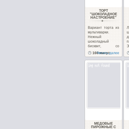
ТОРТ
"ШОКОЛАДНОЕ
НАСТРОЕНИЕ"
Вариант торта из
Л
мультиварки.
ш
Нежный
д
шоколадный
п
бисквит, со
Э
сметанным
з
160 минут
Читать далее
кремом...
д
МЕДОВЫЕ
ПИРОЖНЫЕ С