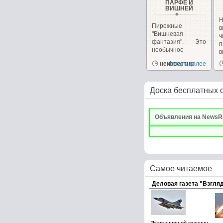
ПАРФЕ И
ВИШНЕЙ
Н
Пирожные
в
"Вишневая
фантазия". Это
п
необычное
в
пирожное
и
неизвестно
Читать далее
сочетает в себе,...
Доска бесплатных 
Объявления на NewsR
Самое читаемое