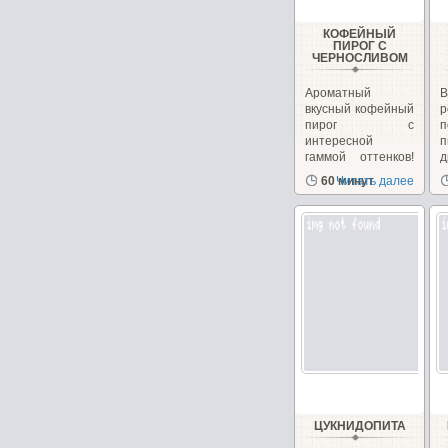
КОФЕЙНЫЙ
ПИРОГ С
ЧЕРНОСЛИВОМ
Ароматный
вкусный кофейный
р
пирог с
п
интересной
гаммой оттенков!
По вкусу мне...
х
60 минут
Читать далее
ЦУКНИДОПИТА