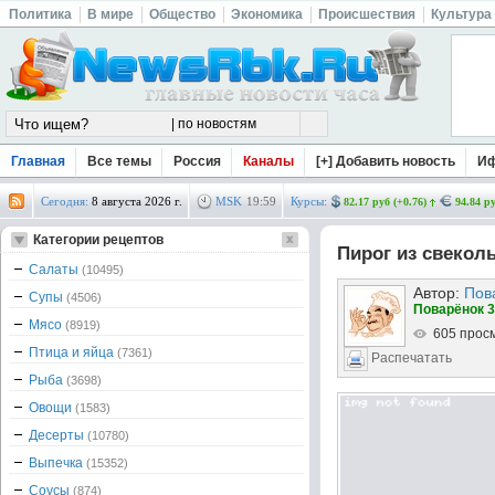
Политика
В мире
Общество
Экономика
Происшествия
Культура
Главная
Все темы
Россия
Каналы
[+] Добавить новость
И
Сегодня:
8 августа 2026 г.
MSK
19
:
59
Курсы:
82.17 руб (+0.76)
94.84 ру
Категории рецептов
Пирог из свеколь
Салаты
(10495)
Автор:
Пов
Супы
(4506)
Поварёнок 3
Мясо
(8919)
605 прос
Птица и яйца
(7361)
Распечатать
Рыба
(3698)
Овощи
(1583)
Десерты
(10780)
Выпечка
(15352)
Соусы
(874)