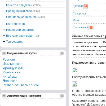
Рецепты для детей
(7375)
Дрожжи
Праздничный стол
(3567)
Сыворотка
Специальное питание
(5207)
Мука
Rss рецептов
Лук зеленый
Информер рецептов
Все категории рецептов
Личные впечатления о 
Топ рецепты
Времени на даче много... Ве
я расслабляюсь и эксперим
вашему вниманию пирог из 
Национальные кухни
выступает свекла. Начинка
Русская
Пошаговое приготовле
Итальянская
Французская
Украинская
Китайская
Свеклу отварить, почист
Японская
Развернуть весь список
Я тесто замешиваю в х
обычно (пардон за калам
Автомобили с пробегом
Сыворотку нагреть, доб
"шапочки". Добавить все