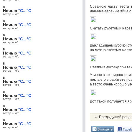
Среднюю часть теста р
в
Ночью
°C.. °C
начинка-вареные яйца с
ветер – м/c
в
Ночью
°C.. °C
Скатать рулетом и нарез
ветер – м/c
в
Ночью
°C.. °C
ветер – м/c
Выкладываем кусочки сто
в
но можно взбитым желтк
Ночью
°C.. °C
ветер – м/c
в
Ночью
°C.. °C
Ставим в духовку при те
ветер – м/c
У меня верх пирога немн
в
пекла его в раритете под
Ночью
°C.. °C
а тесто очень хорошо ув
ветер – м/c
в
Ночью
°C.. °C
ветер – м/c
Вот такой получается яр
в
Ночью
°C.. °C
ветер – м/c
← Предыдущий реце
в
Ночью
°C.. °C
ветер – м/c
Вконтакте
Faceb