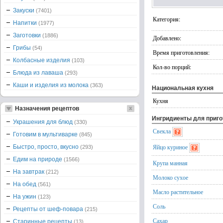
Закуски
(7401)
Категория:
Напитки
(1977)
Заготовки
(1886)
Добавлено:
Грибы
(54)
Время приготовления:
Колбасные изделия
(103)
Кол-во порций:
Блюда из лаваша
(293)
Каши и изделия из молока
(363)
Национальная кухня
Кухня
Назначения рецептов
Ингридиенты для приг
Украшения для блюд
(330)
Свекла
Готовим в мультиварке
(845)
Яйцо куриное
Быстро, просто, вкусно
(293)
Едим на природе
(1566)
Крупа манная
На завтрак
(212)
Молоко сухое
На обед
(561)
Масло растительное
На ужин
(123)
Соль
Рецепты от шеф-повара
(215)
Сахар
Старинные рецепты
(13)