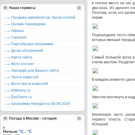
в теплое место на час 
Наши сервисы
два раза. Из данного к-
Поэтому, если кто рискн
Продажа авиабилетов, бронь отелей
норме.
Онлайн переводчик
Афиша
Подошедшее тесто обмят
Гороскоп
которых меньше предыд
Партнёрская программа
Доска объявлений
Карта сайта
Самый большой кусок р
слегка маслом. Разделит
Фото хостинг
Закладки для Вашего сайта
Лента новостей
В каждом сегменте сдела
Фото лента новостей
KMdvere.cz
EkoDvere.cz
Хвостик протянуть в надр
программа передач на 08.08.2026
Маленькую часть раск
Погода в Москве - сегодня
первого пласта. Стара
бОльший.
в
Ночью
°C.. °C
ветер – м/c