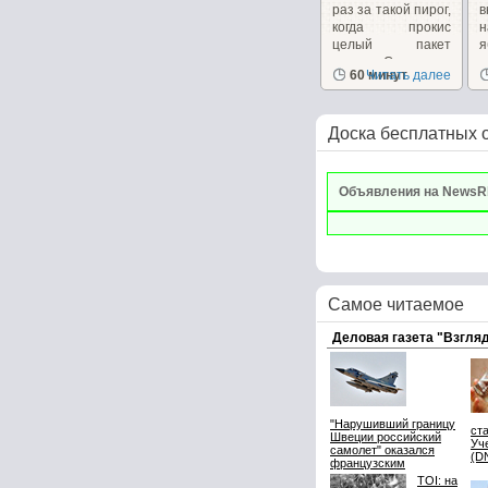
раз за такой пирог,
в
когда прокис
н
целый пакет
молока. Стояло в...
х
60 минут
Читать далее
в
Доска бесплатных 
Объявления на NewsR
Самое читаемое