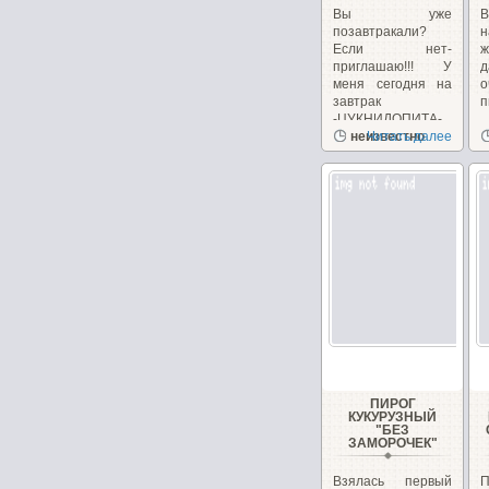
Вы уже
В
позавтракали?
н
Если нет-
приглашаю!!! У
меня сегодня на
завтрак
п
-ЦУКНИДОПИТА-...
неизвестно
Читать далее
ПИРОГ
КУКУРУЗНЫЙ
"БЕЗ
ЗАМОРОЧЕК"
Взялась первый
П