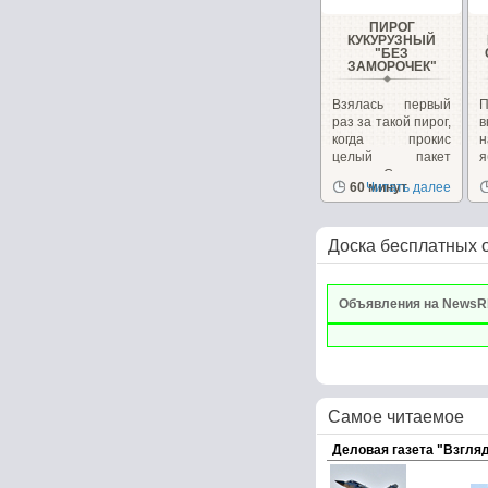
ПИРОГ
КУКУРУЗНЫЙ
"БЕЗ
ЗАМОРОЧЕК"
Взялась первый
П
раз за такой пирог,
в
когда прокис
н
целый пакет
молока. Стояло в...
х
60 минут
Читать далее
в
Доска бесплатных 
Объявления на NewsR
Самое читаемое