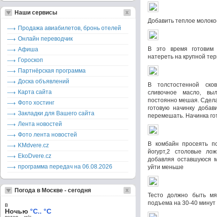
Наши сервисы
Добавить теплое молоко
Продажа авиабилетов, бронь отелей
Онлайн переводчик
В это время готовим 
Афиша
натереть на крупной тер
Гороскоп
Партнёрская программа
Доска объявлений
В толстостенной ско
Карта сайта
сливочное масло, вы
постоянно мешая. Сдела
Фото хостинг
готовую начинку добав
Закладки для Вашего сайта
перемешать. Начинка гот
Лента новостей
Фото лента новостей
В комбайн просеять по
KMdvere.cz
йогурт,2 столовые ло
EkoDvere.cz
добавляя оставшуюся м
программа передач на 06.08.2026
уйти меньше
Погода в Москве - сегодня
Тесто должно быть мяг
подъема на 30-40 минут
в
Ночью
°C.. °C
ветер – м/c