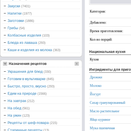
Закуски
(7401)
Категория:
Напитки
(1977)
Заготовки
(1886)
Добавлено:
Грибы
(54)
Время приготовления:
Колбасные изделия
(103)
Кол-во порций:
Блюда из лаваша
(293)
Каши и изделия из молока
(363)
Национальная кухня
Кухня
Назначения рецептов
Ингридиенты для приг
Украшения для блюд
(330)
Дрожжи
Готовим в мультиварке
(845)
Молоко
Быстро, просто, вкусно
(293)
Едим на природе
Йогурт
(1566)
На завтрак
(212)
Сахар гранулированный
На обед
(561)
Масло растительное
На ужин
(123)
Яйцо куриное
Рецепты от шеф-повара
(215)
Мука пшеничная
Старинные рецепты
(13)