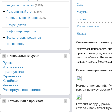
Соль
Рецепты для детей
(7375)
Морковь
Праздничный стол
(3567)
Специальное питание
(5207)
Яблоко
Rss рецептов
Масло сливочное
Информер рецептов
Корица
Все категории рецептов
Личные впечатления о 
Топ рецепты
Захотелось попробовать пир
пришла в голову идея-приг
Национальные кухни
тесто опробовала. Пирожки
начинку изюм... Рекоменду
Русская
Итальянская
Пошаговое приготовле
Французская
Украинская
Китайская
Японская
Немного пояснений. Мо
Развернуть весь список
корица-по вкусу, вместо
Автомобили с пробегом
Готовим опару. Дрожжи 
сахара и пару ложек мук