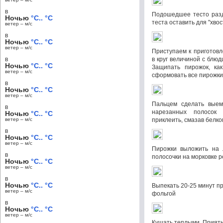
в
Подошедшее тесто разд
Ночью
°C.. °C
теста оставить для "хвос
ветер – м/c
в
Ночью
°C.. °C
ветер – м/c
Приступаем к приготовл
в
в круг величиной с блю
Ночью
°C.. °C
Защипать пирожок, как
ветер – м/c
сформовать все пирожки
в
Ночью
°C.. °C
ветер – м/c
Пальцем сделать выемк
в
нарезанных полосок 
Ночью
°C.. °C
ветер – м/c
приклеить, смазав белко
в
Ночью
°C.. °C
ветер – м/c
Пирожки выложить на л
в
полосочки на морковке 
Ночью
°C.. °C
ветер – м/c
в
Ночью
°C.. °C
Выпекать 20-25 минут п
ветер – м/c
фольгой
в
Ночью
°C.. °C
ветер – м/c
Кушать теплыми. Приятн