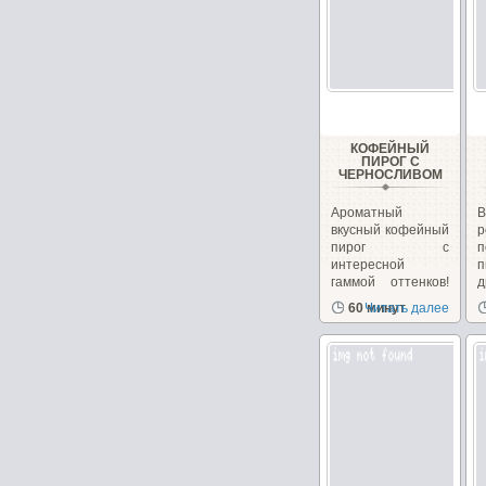
КОФЕЙНЫЙ
ПИРОГ С
ЧЕРНОСЛИВОМ
Ароматный
вкусный кофейный
р
пирог с
п
интересной
гаммой оттенков!
По вкусу мне...
х
60 минут
Читать далее