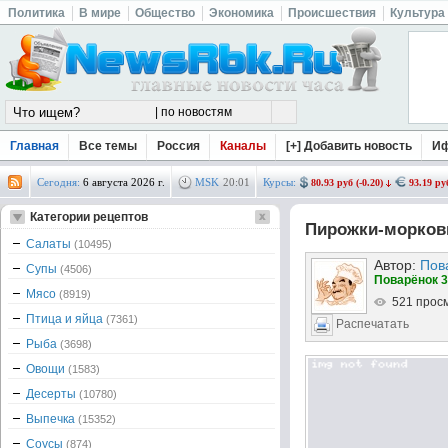
Политика
В мире
Общество
Экономика
Происшествия
Культура
Главная
Все темы
Россия
Каналы
[+] Добавить новость
И
Сегодня:
6 августа 2026 г.
MSK
20
:
01
Курсы:
80.93 руб (-0.20)
93.19 руб
Категории рецептов
Пирожки-морков
Салаты
(10495)
Автор:
Пов
Супы
(4506)
Поварёнок 3
Мясо
(8919)
521 прос
Птица и яйца
(7361)
Распечатать
Рыба
(3698)
Овощи
(1583)
Десерты
(10780)
Выпечка
(15352)
Соусы
(874)