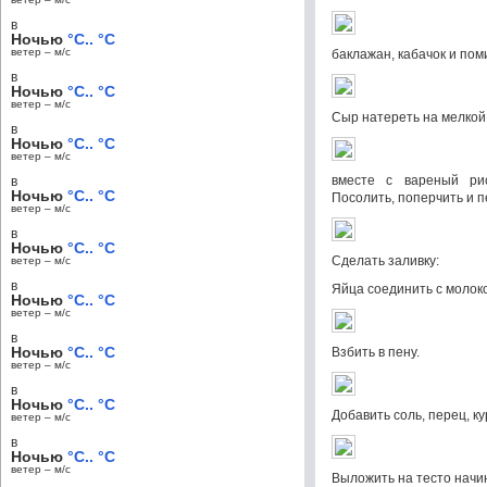
в
Ночью
°C.. °C
ветер – м/c
баклажан, кабачок и пом
в
Ночью
°C.. °C
ветер – м/c
Сыр натереть на мелкой
в
Ночью
°C.. °C
ветер – м/c
вместе с вареный ри
в
Ночью
°C.. °C
Посолить, поперчить и 
ветер – м/c
в
Ночью
°C.. °C
Сделать заливку:
ветер – м/c
в
Яйца соединить с молок
Ночью
°C.. °C
ветер – м/c
в
Ночью
°C.. °C
Взбить в пену.
ветер – м/c
в
Ночью
°C.. °C
Добавить соль, перец, к
ветер – м/c
в
Ночью
°C.. °C
ветер – м/c
Выложить на тесто начи