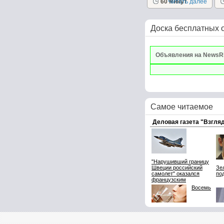
60 минут
Читать далее
в
Доска бесплатных 
Объявления на NewsR
Самое читаемое