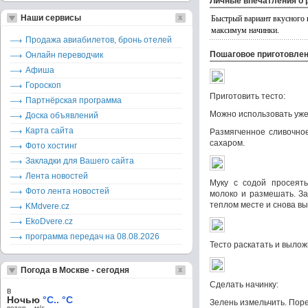
Личные впечатления о 
Быстрый вариант вкусного 
Наши сервисы
максимум начинки.
Продажа авиабилетов, бронь отелей
Пошаговое приготовле
Онлайн переводчик
Афиша
Гороскоп
Приготовить тесто:
Партнёрская программа
Можно использовать уже 
Доска объявлений
Карта сайта
Размягченное сливочно
сахаром.
Фото хостинг
Закладки для Вашего сайта
Лента новостей
Муку с содой просеять
Фото лента новостей
молоко и размешать. За
теплом месте и снова вы
KMdvere.cz
EkoDvere.cz
программа передач на 08.08.2026
Тесто раскатать и вылож
Погода в Москве - сегодня
Сделать начинку:
в
Ночью
°C.. °C
Зелень измельчить. Пор
ветер – м/c