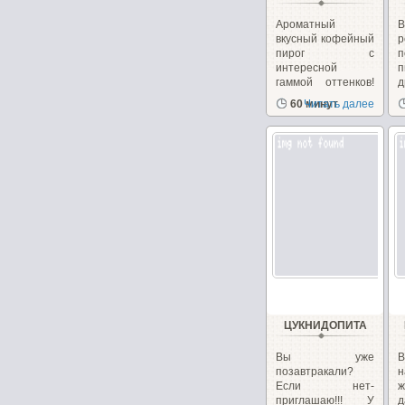
Ароматный
вкусный кофейный
р
пирог с
п
интересной
гаммой оттенков!
По вкусу мне...
х
60 минут
Читать далее
ЦУКНИДОПИТА
Вы уже
В
позавтракали?
н
Если нет-
приглашаю!!! У