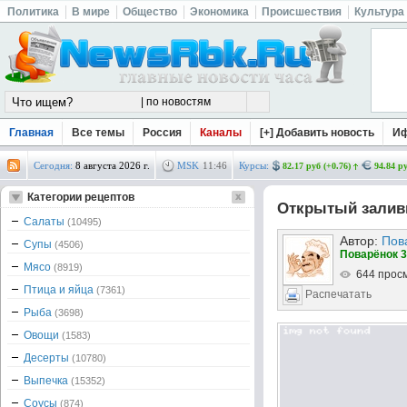
Политика
В мире
Общество
Экономика
Происшествия
Культура
Главная
Все темы
Россия
Каналы
[+] Добавить новость
И
Сегодня:
8 августа 2026 г.
MSK
11
:
46
Курсы:
82.17 руб (+0.76)
94.84 ру
Категории рецептов
Открытый заливн
Салаты
(10495)
Автор:
Пов
Супы
(4506)
Поварёнок 3
Мясо
(8919)
644 прос
Птица и яйца
(7361)
Распечатать
Рыба
(3698)
Овощи
(1583)
Десерты
(10780)
Выпечка
(15352)
Соусы
(874)