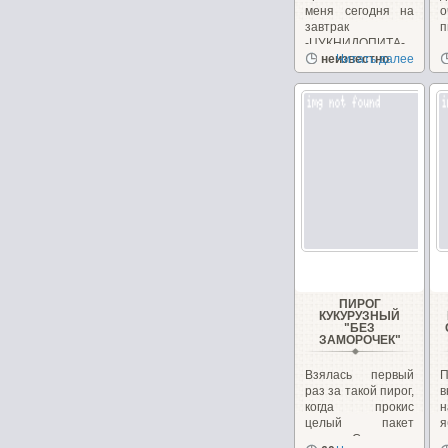
меня сегодня на
завтрак
п
-ЦУКНИДОПИТА-...
неизвестно
Читать далее
ПИРОГ
КУКУРУЗНЫЙ
"БЕЗ
ЗАМОРОЧЕК"
Взялась первый
П
раз за такой пирог,
в
когда прокис
н
целый пакет
молока. Стояло в...
х