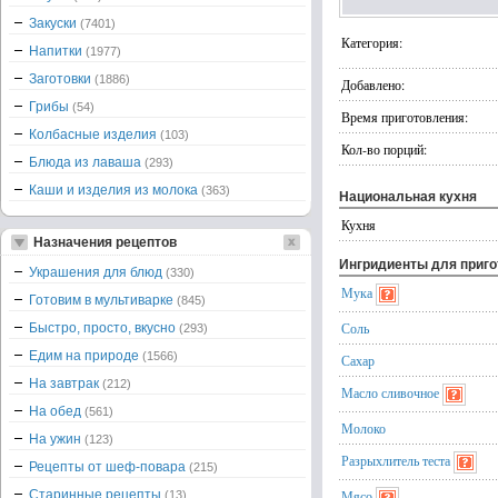
Закуски
(7401)
Категория:
Напитки
(1977)
Заготовки
(1886)
Добавлено:
Грибы
(54)
Время приготовления:
Колбасные изделия
(103)
Кол-во порций:
Блюда из лаваша
(293)
Каши и изделия из молока
(363)
Национальная кухня
Кухня
Назначения рецептов
Ингридиенты для приг
Украшения для блюд
(330)
Мука
Готовим в мультиварке
(845)
Соль
Быстро, просто, вкусно
(293)
Едим на природе
(1566)
Сахар
На завтрак
(212)
Масло сливочное
На обед
(561)
Молоко
На ужин
(123)
Разрыхлитель теста
Рецепты от шеф-повара
(215)
Старинные рецепты
Мясо
(13)