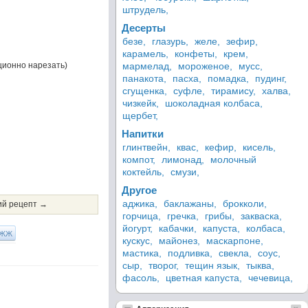
штрудель,
Десерты
безе,
глазурь,
желе,
зефир,
карамель,
конфеты,
крем,
ционно нарезать)
мармелад,
мороженое,
мусс,
панакота,
пасха,
помадка,
пудинг,
сгущенка,
суфле,
тирамису,
халва,
чизкейк,
шоколадная колбаса,
щербет,
Напитки
глинтвейн,
квас,
кефир,
кисель,
компот,
лимонад,
молочный
коктейль,
смузи,
Другое
аджика,
баклажаны,
брокколи,
й рецепт →
горчица,
гречка,
грибы,
закваска,
йогурт,
кабачки,
капуста,
колбаса,
ЖЖ
кускус,
майонез,
маскарпоне,
мастика,
подливка,
свекла,
соус,
сыр,
творог,
тещин язык,
тыква,
фасоль,
цветная капуста,
чечевица,