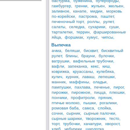
бастурма,
буженина,
бутерброды,
гамбургер,
гренки,
жульен,
жюльен,
заливное,
канапе,
мидии,
морковь
по-корейски,
пастрома,
паштет,
печеночный торт,
роллы,
рулет,
салаты,
селедка,
сухарики,
суши,
тарталетки,
террин,
фаршированные
яйца,
форшмак,
хумус,
чипсы,
Выпечка
ачма,
беляши,
бисквит,
бисквитный
рулет,
блины,
брауни,
булочки,
ватрушки,
вафельные трубочки,
вафли,
запеканка,
кекс,
киш,
коврижка,
круассаны,
кулебяка,
кулич,
курник,
лаваш,
лепешки,
манник,
маффины,
оладьи,
пампушки,
пахлава,
печенье,
пирог,
пирожки,
пирожное,
пицца,
плюшки,
пончики,
профитроли,
пряник,
птичье молоко,
пышки,
рогалики,
ромовая баба,
самса,
слойка,
сочни,
сырник,
сырные палочки,
сырные шарики,
творожник,
тесто,
торт,
трубочки,
хачапури,
хворост,
хлеб,
чебуреки,
шарлотка,