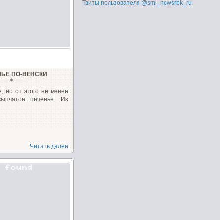
Твиты пользователя @smi_newsrbk_ru
НЬЕ ПО-ВЕНСКИ
, но от этого не менее
ссыпчатое печенье. Из
Читать далее