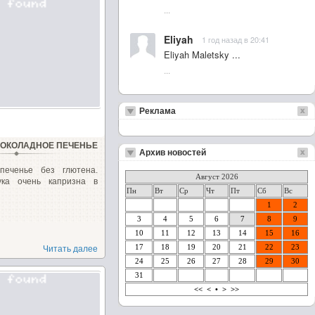
...
Eliyah
1 год назад в 20:41
Eliyah Maletsky ...
...
Реклама
ОКОЛАДНОЕ ПЕЧЕНЬЕ
Архив новостей
печенье без глютена.
Август 2026
ука очень капризна в
Пн
Вт
Ср
Чт
Пт
Сб
Вс
1
2
3
4
5
6
7
8
9
10
11
12
13
14
15
16
17
18
19
20
21
22
23
Читать далее
24
25
26
27
28
29
30
31
<<
<
•
>
>>