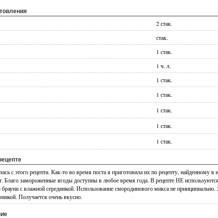
отовления
2 стак.
стак.
1 стак.
1 ч. л.
1 стак.
1 стак.
1 стак.
1 стак.
1 стак.
рецепте
ась с этого рецепта. Как-то во время поста я приготовила их по рецепту, найденному в и
ст. Благо замороженные ягоды доступны в любое время года. В рецепте НЕ используются
брауни с влажной серединкой. Использование смородинового микса не принципиально. Я
рникой. Получается очень вкусно.
ние