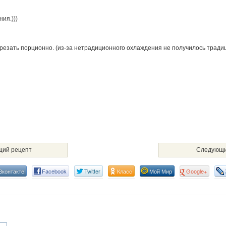
ия.)))
езать порционно. (из-за нетрадиционного охлаждения не получилось тради
ий рецепт
Следующи
Вконтакте
Facebook
Twitter
Класс
Мой Мир
Google+