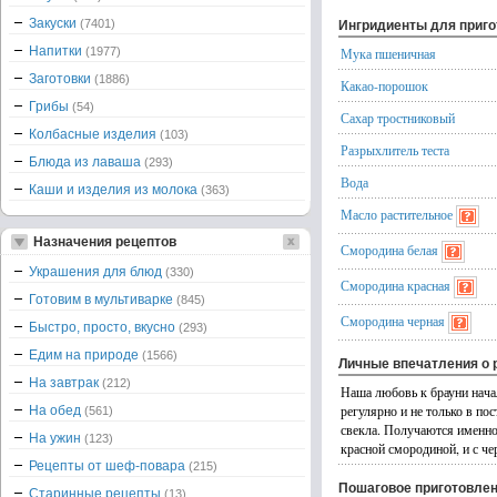
Закуски
(7401)
Ингридиенты для приг
Напитки
(1977)
Мука пшеничная
Заготовки
(1886)
Какао-порошок
Грибы
(54)
Сахар тростниковый
Колбасные изделия
(103)
Разрыхлитель теста
Блюда из лаваша
(293)
Вода
Каши и изделия из молока
(363)
Масло растительное
Назначения рецептов
Смородина белая
Украшения для блюд
(330)
Смородина красная
Готовим в мультиварке
(845)
Смородина черная
Быстро, просто, вкусно
(293)
Едим на природе
(1566)
Личные впечатления о 
На завтрак
(212)
Наша любовь к брауни начал
регулярно и не только в по
На обед
(561)
свекла. Получаются именно 
На ужин
(123)
красной смородиной, и с че
Рецепты от шеф-повара
(215)
Пошаговое приготовле
Старинные рецепты
(13)