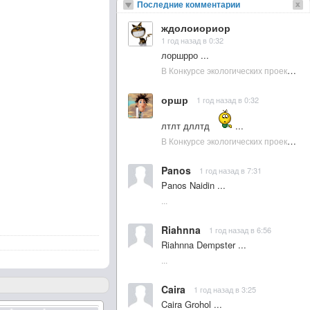
Последние комментарии
ждолоиориор
1 год назад в 0:32
лоршрро ...
В Конкурсе экологических проектов в Подмосковье активно участвовала молодежь :: NewsRbk.ru...
оршр
1 год назад в 0:32
лтлт дллтд
...
В Конкурсе экологических проектов в Подмосковье активно участвовала молодежь :: NewsRbk.ru...
Panos
1 год назад в 7:31
Panos Naidin ...
...
Riahnna
1 год назад в 6:56
Riahnna Dempster ...
...
Caira
1 год назад в 3:25
Caira Grohol ...