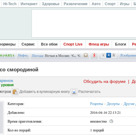
Hi-Tech
Интернет
Здоровье
Развлечения
Авто
Спорт
Игры
Б
формеры
Сервис
Все обои
Спорт Live
Флеш игры
Блоги
Р
Нефть:
В избранн
б (+0.87)
Погода:
Ночью в Москве:
°C.. °C
 со смородиной
аренок
Обсудить на форуме
|
Д
 уровня
мотров
Добавить в кулинарную книгу
Распечатать
Категория:
Рецепты
>
Десерты
>
Другие 
Добавлено:
2016-04-16 22:13:21
Время приготовления:
неизвестно
Кол-во порций:
1 порций