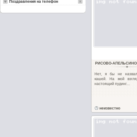
Поздравления на телефон
РИСОВО-АПЕЛЬСИНО
Нет, я бы не назва
кашей. На мой взгл
настоящий пудинг....
неизвестно