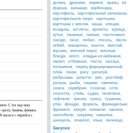
долма,
драники,
жаркое,
зразы,
из
фарша,
кальмар,
карбонара,
картофель,
картофельная запеканка,
картофельное пюре,
картошка,
картошка с мясом,
каша,
клецки,
колдуны,
котлеты,
крокеты,
курица,
кутья,
лазанья,
лапша,
ласточкино
гнездо,
лечо,
лобио,
лосось,
люля-
кебаб,
макароны,
манты,
минтай,
мусака,
мясной пирог,
мясные
блюда,
мясо,
оладьи из кабачков,
омлет,
отбивные,
паста,
паэлья,
пельмени,
перец фаршированный,
плов,
пюре,
рагу,
рататуй,
ребрышки,
ризотто,
рис,
ростбиф,
рулька,
рыба,
сациви,
свинина,
семга,
скумбрия,
сосиски,
соте,
спагетти,
стейк,
судак,
телятина,
тефтели,
треска,
тунец,
тушенка,
утка,
фондю,
форель,
фрикадельки,
нете. С тех пор пеку
фрикасе,
ханум,
хинкали,
чанахи,
 орехи, бананы, финики,
чахохбили,
шаурма,
шашлык,
 пекла и с чёрной и с
шницель,
эскалоп,
язык,
яичница,
Закуски