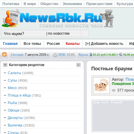
Политика
В мире
Общество
Экономика
Происшествия
Культура
Главная
Все темы
Россия
Каналы
[+] Добавить новость
И
Сегодня:
7 августа 2026 г.
MSK
15
:
01
Курсы:
81.41 руб (+0.48)
94.06 ру
Категории рецептов
Постные брауни
Салаты
(10495)
Автор:
Пов
Супы
(4506)
Поварёнок 3
Мясо
(8919)
377 прос
Птица и яйца
(7361)
Рыба
(3698)
Овощи
(1583)
Десерты
(10780)
Выпечка
(15352)
Соусы
(874)