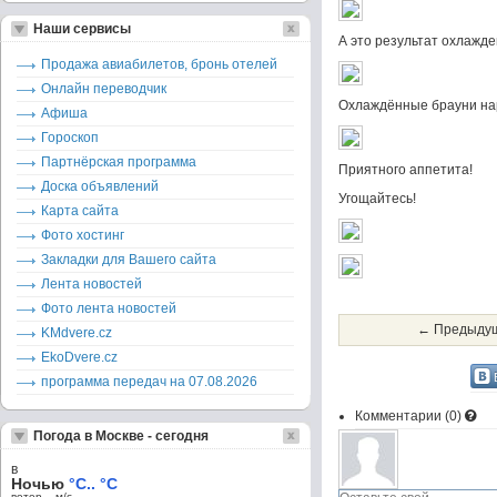
Наши сервисы
А это результат охлажден
Продажа авиабилетов, бронь отелей
Онлайн переводчик
Охлаждённые брауни нар
Афиша
Гороскоп
Партнёрская программа
Приятного аппетита!
Доска объявлений
Угощайтесь!
Карта сайта
Фото хостинг
Закладки для Вашего сайта
Лента новостей
Фото лента новостей
← Предыдущ
KMdvere.cz
EkoDvere.cz
программа передач на 07.08.2026
Комментарии (
0
)
Погода в Москве - сегодня
в
Ночью
°C.. °C
ветер – м/c