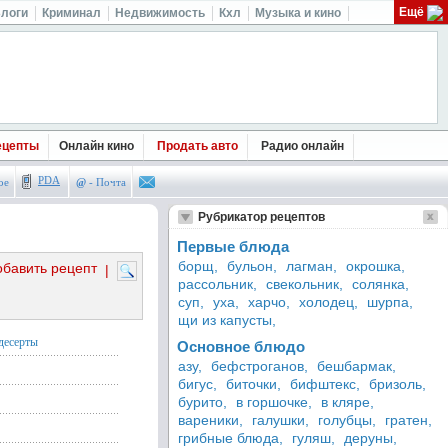
Ещё
логи
Криминал
Недвижимость
Кхл
Музыка и кино
ецепты
Онлайн кино
Продать авто
Радио онлайн
PDA
ое
@
- Почта
Рубрикатор рецептов
Первые блюда
борщ,
бульон,
лагман,
окрошка,
обавить рецепт
|
рассольник,
свекольник,
солянка,
суп,
уха,
харчо,
холодец,
шурпа,
щи из капусты,
десерты
Основное блюдо
азу,
бефстроганов,
бешбармак,
бигус,
биточки,
бифштекс,
бризоль,
бурито,
в горшочке,
в кляре,
вареники,
галушки,
голубцы,
гратен,
грибные блюда,
гуляш,
деруны,