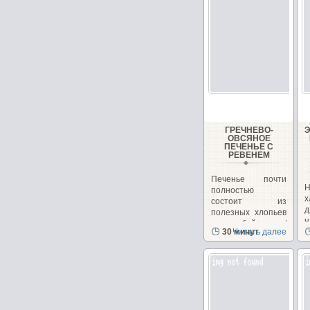
ГРЕЧНЕВО-
ОВСЯНОЕ
ПЕЧЕНЬЕ С
РЕВЕНЕМ
Печенье почти
Н
полностью
х
состоит из
полезных хлопьев
н
и отрубей+орехи/
30 минут
Читать далее
з
семечки,...