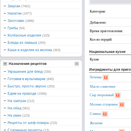
Закуски
(7401)
Категория:
Напитки
(1977)
Заготовки
(1886)
Добавлено:
Грибы
(54)
Время приготовления:
Колбасные изделия
(103)
Кол-во порций:
Блюда из лаваша
(293)
Каши и изделия из молока
(363)
Национальная кухня
Кухня
Назначения рецептов
Ингридиенты для приг
Украшения для блюд
(330)
Печенье
Готовим в мультиварке
(845)
Масло сливочное
Быстро, просто, вкусно
(293)
Едим на природе
(1566)
Сыр творожный
На завтрак
(212)
Молоко сгущенное
На обед
(561)
Сливки
На ужин
(123)
Желатин
Рецепты от шеф-повара
(215)
Старинные рецепты
(13)