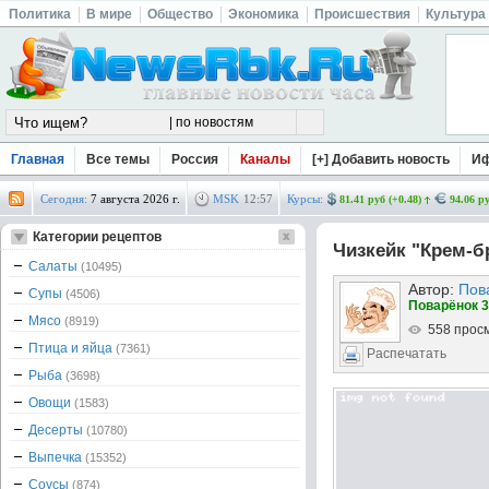
Политика
В мире
Общество
Экономика
Происшествия
Культура
Главная
Все темы
Россия
Каналы
[+] Добавить новость
И
Сегодня:
7 августа 2026 г.
MSK
12
:
57
Курсы:
81.41 руб (+0.48)
94.06 ру
Категории рецептов
Чизкейк "Крем-
Салаты
(10495)
Автор:
Пов
Супы
(4506)
Поварёнок 3
Мясо
(8919)
558 прос
Птица и яйца
(7361)
Распечатать
Рыба
(3698)
Овощи
(1583)
Десерты
(10780)
Выпечка
(15352)
Соусы
(874)