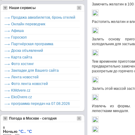
Замочить желатин в 100
Наши сервисы
Продажа авиабилетов, бронь отелей
Растопить желатин и вли
Онлайн переводчик
Афиша
Гороскоп
Залить основу приг
Партнёрская программа
холодильник для застыв
Доска объявлений
Карта сайта
Тем временем приготови
Фото хостинг
предварительно замочен
Закладки для Вашего сайта
разогретым до горячего
Лента новостей
Фото лента новостей
Залить этой массой зас
KMdvere.cz
EkoDvere.cz
программа передач на 07.08.2026
Извлечь из формы. 
лепестками миндаля.
Погода в Москве - сегодня
в
Ночью
°C.. °C
ветер – м/c