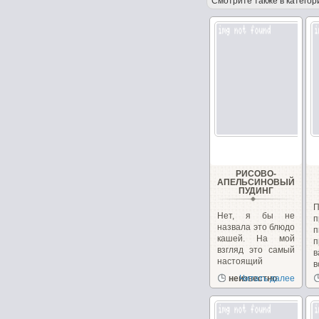
Смотрите также в категор
РИСОВО-
АПЕЛЬСИНОВЫЙ
ПУДИНГ
Нет, я бы не
п
назвала это блюдо
кашей. На мой
п
взгляд это самый
в
настоящий
в
пудинг....
неизвестно
Читать далее