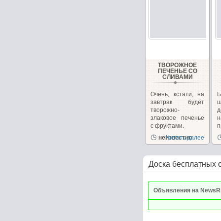
ТВОРОЖНОЕ
ПЕЧЕНЬЕ СО
СЛИВАМИ
Очень, кстати, на
завтрак будет
ш
творожно-
д
злаковое печенье
с фруктами.
п
неизвестно
Читать далее
р
Доска бесплатных 
Объявления на NewsR