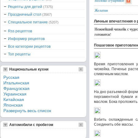
Молоко сгущенное
Рецепты для детей
(7375)
Желатин
Праздничный стол
(3567)
Личные впечатления о 
Специальное питание
(5207)
Нежнейший чизкейк с чуде
Rss рецептов
готовится!
Информер рецептов
Пошаговое приготовле
Все категории рецептов
Топ рецепты
Время приготовления у
чизкейка. Печенье раст
Национальные кухни
сливочным маслом.
Русская
Итальянская
Французская
На дно разъемной формы
Украинская
пергаментной бумаги и
Китайская
маслом. Бока проложить
Японская
Развернуть весь список
Взбить охлажденные сл
Соединить обе массы.
Автомобили с пробегом