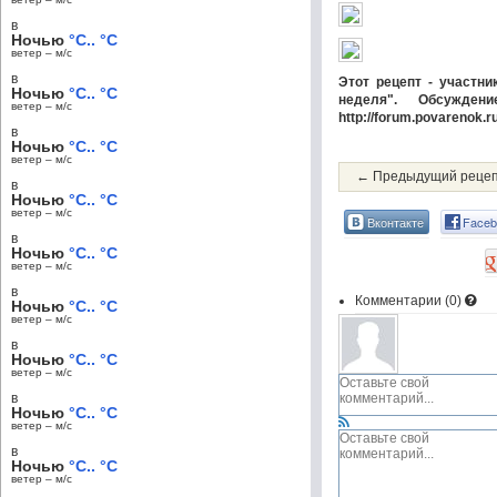
в
Ночью
°C.. °C
ветер – м/c
в
Этот рецепт - участни
Ночью
°C.. °C
неделя". Обсужде
ветер – м/c
http://forum.povarenok.
в
Ночью
°C.. °C
ветер – м/c
← Предыдущий реце
в
Ночью
°C.. °C
ветер – м/c
Вконтакте
Faceb
в
Ночью
°C.. °C
ветер – м/c
в
Комментарии (
0
)
Ночью
°C.. °C
ветер – м/c
в
Ночью
°C.. °C
ветер – м/c
в
Ночью
°C.. °C
ветер – м/c
в
Ночью
°C.. °C
ветер – м/c