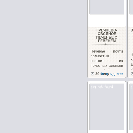
ГРЕЧНЕВО-
ОВСЯНОЕ
ПЕЧЕНЬЕ С
РЕВЕНЕМ
Печенье почти
Н
полностью
х
состоит из
полезных хлопьев
н
и отрубей+орехи/
30 минут
Читать далее
з
семечки,...