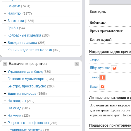
Закуски
(7401)
Категория:
Напитки
(1977)
Заготовки
(1886)
Добавлено:
Грибы
(54)
Время приготовления:
Колбасные изделия
(103)
Кол-во порций:
Блюда из лаваша
(293)
Каши и изделия из молока
(363)
Ингридиенты для приг
Творог
Назначения рецептов
Яйцо куриное
Украшения для блюд
(330)
Сахар
Готовим в мультиварке
(845)
Банан
Быстро, просто, вкусно
(293)
Едим на природе
(1566)
Личные впечатления о 
На завтрак
(212)
Это очень лёгкое и вкусное
На обед
(561)
для завтрака! Кроме того-в
хорошее начало дня! Попро
На ужин
(123)
Рецепты от шеф-повара
(215)
Пошаговое приготовле
Старинные рецепты
(13)