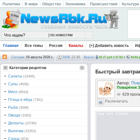
Политика
В мире
Общество
Экономика
Происшествия
Культура
Главная
Все темы
Россия
Каналы
[+] Добавить новость
И
Сегодня:
10 августа 2026 г.
MSK
22
:
36
Курсы:
82.17 руб (+0.76)
94.84 
Категории рецептов
Быстрый завтрак
Салаты
(10495)
Автор:
Пов
Супы
(4506)
Поварёнок 3
Мясо
(8919)
629 прос
Птица и яйца
(7361)
Распечатать
Рыба
(3698)
Овощи
(1583)
Десерты
(10780)
Выпечка
(15352)
Соусы
(874)