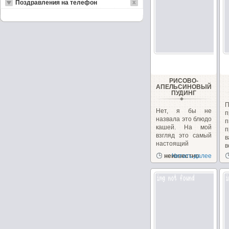
Поздравления на телефон
РИСОВО-
АПЕЛЬСИНОВЫЙ
ПУДИНГ
Нет, я бы не
п
назвала это блюдо
кашей. На мой
п
взгляд это самый
в
настоящий
в
пудинг....
неизвестно
Читать далее