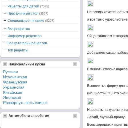
Рецепты для детей
(7375)
Не всегда хочется есть тв
Праздничный стол
(3567)
а вот так-с удовольствие
Специальное питание
(5207)
Rss рецептов
Информер рецептов
Яйца взбиваем с творог
Все категории рецептов
Топ рецепты
Добавляем сахар, взбив
Национальные кухни
Смешать смесь с нарез
Русская
Итальянская
Французская
Выложить в форму для з
Украинская
Китайская
(мощность 850)Это очень
Японская
Развернуть весь список
Нарезать на кусочки и на
Автомобили с пробегом
Лёгкий, вкусный-прошу!
Всем хороших и приятных