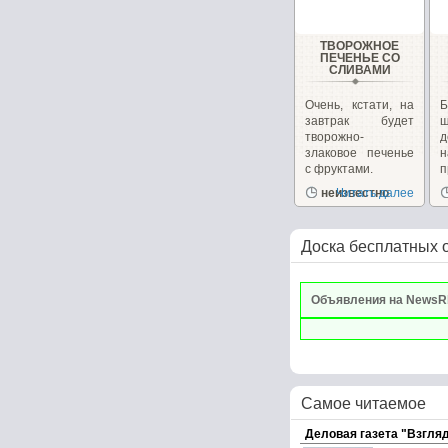
ТВОРОЖНОЕ
ПЕЧЕНЬЕ СО
СЛИВАМИ
Очень, кстати, на
завтрак будет
ш
творожно-
д
злаковое печенье
с фруктами.
п
неизвестно
Читать далее
р
Доска бесплатных 
Объявления на NewsR
Самое читаемое