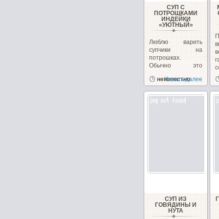
СУП С
ПОТРОШКАМИ
ИНДЕЙКИ
«УЮТНЫЙ»
П
Люблю варить
в
супчики на
в
потрошках.
г
Обычно это
с
куриные, но
д
неизвестно
Читать далее
сегодня у меня
желудочки...
СУП ИЗ
ГОВЯДИНЫ И
НУТА