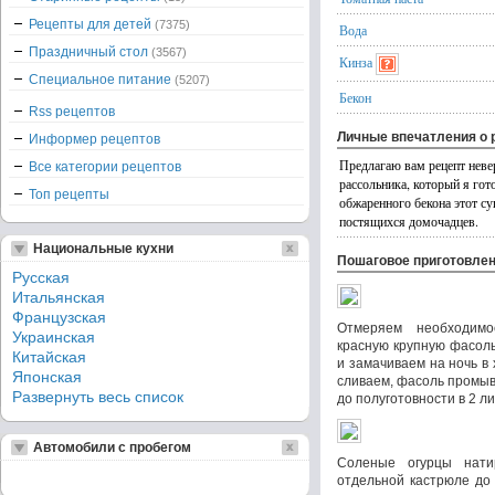
Рецепты для детей
(7375)
Вода
Праздничный стол
(3567)
Кинза
Специальное питание
(5207)
Бекон
Rss рецептов
Личные впечатления о 
Информер рецептов
Предлагаю вам рецепт неве
Все категории рецептов
рассольника, который я го
Топ рецепты
обжаренного бекона этот су
постящихся домочадцев.
Национальные кухни
Пошаговое приготовле
Русская
Итальянская
Французская
Отмеряем необходимо
Украинская
красную крупную фасол
Китайская
и замачиваем на ночь в
Японская
сливаем, фасоль промыв
Развернуть весь список
до полуготовности в 2 л
Автомобили с пробегом
Соленые огурцы нат
отдельной кастрюле до 