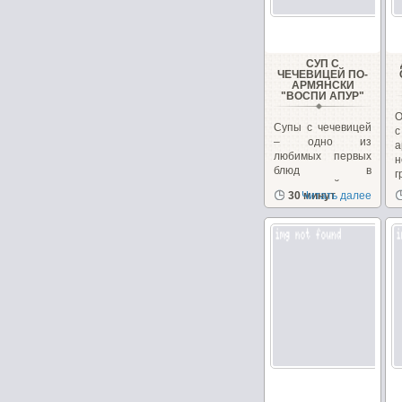
СУП С
ЧЕЧЕВИЦЕЙ ПО-
АРМЯНСКИ
"ВОСПИ АПУР"
О
Супы с чечевицей
– одно из
любимых первых
н
блюд в
г
закавказской
к
30 минут
Читать далее
кухне, в Армении...
н