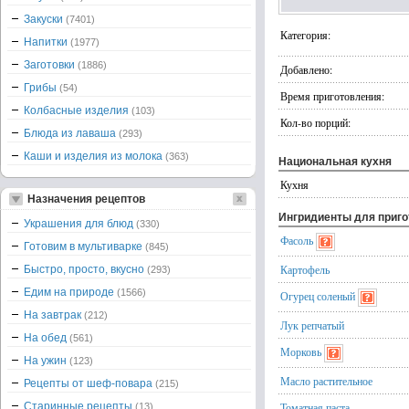
Закуски
(7401)
Категория:
Напитки
(1977)
Заготовки
(1886)
Добавлено:
Грибы
(54)
Время приготовления:
Колбасные изделия
(103)
Кол-во порций:
Блюда из лаваша
(293)
Каши и изделия из молока
(363)
Национальная кухня
Кухня
Назначения рецептов
Ингридиенты для приг
Украшения для блюд
(330)
Фасоль
Готовим в мультиварке
(845)
Картофель
Быстро, просто, вкусно
(293)
Едим на природе
(1566)
Огурец соленый
На завтрак
(212)
Лук репчатый
На обед
(561)
Морковь
На ужин
(123)
Масло растительное
Рецепты от шеф-повара
(215)
Старинные рецепты
Томатная паста
(13)