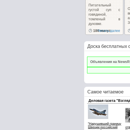
Питательный
густой суп с
говядиной,
а
томленый в
духовке.
д
180 минут
Читать далее
Доска бесплатных 
Объявления на NewsR
Самое читаемое