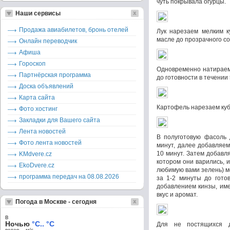
чуть покрывала огурцы.
Наши сервисы
Продажа авиабилетов, бронь отелей
Лук нарезаем мелким к
масле до прозрачного с
Онлайн переводчик
Афиша
Гороскоп
Одновременно натираем 
Партнёрская программа
до готовности в течении 
Доска объявлений
Карта сайта
Картофель нарезаем куб
Фото хостинг
Закладки для Вашего сайта
Лента новостей
В полуготовую фасоль 
Фото лента новостей
минут, далее добавляем
10 минут. Затем добавл
KMdvere.cz
котором они варились, и
EkoDvere.cz
любимую вами зелень) м
программа передач на 08.08.2026
за 1-2 минуты до гото
добавлением кинзы, им
вкус и аромат.
Погода в Москве - сегодня
в
Ночью
°C.. °C
Для не постящихся д
ветер – м/c