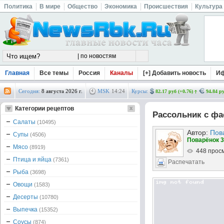
Политика
В мире
Общество
Экономика
Происшествия
Культура
Главная
Все темы
Россия
Каналы
[+] Добавить новость
И
Сегодня:
8 августа 2026 г.
MSK
14
:
24
Курсы:
82.17 руб (+0.76)
94.84 ру
Категории рецептов
Рассольник с ф
Салаты
(10495)
Автор:
Пов
Супы
(4506)
Поварёнок 3
Мясо
(8919)
448 прос
Птица и яйца
(7361)
Распечатать
Рыба
(3698)
Овощи
(1583)
Десерты
(10780)
Выпечка
(15352)
Соусы
(874)