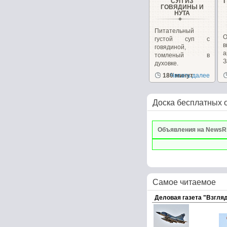
СУП ИЗ
ГОВЯДИНЫ И
НУТА
Питательный
густой суп с
говядиной,
а
томленый в
духовке.
д
180 минут
Читать далее
Доска бесплатных 
Объявления на NewsR
Самое читаемое