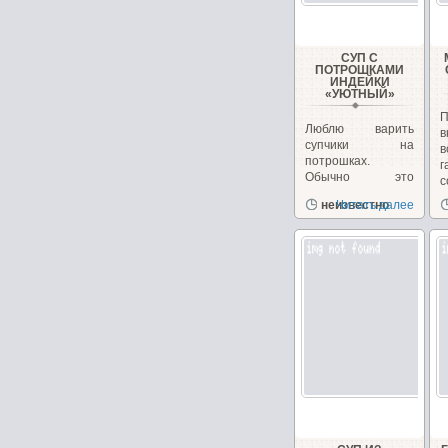
СУП С
ПОТРОШКАМИ
ИНДЕЙКИ
«УЮТНЫЙ»
П
Люблю варить
в
супчики на
в
потрошках.
г
Обычно это
с
куриные, но
д
неизвестно
Читать далее
сегодня у меня
желудочки...