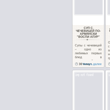
СУП С
ЧЕЧЕВИЦЕЙ ПО-
АРМЯНСКИ
"ВОСПИ АПУР"
О
Супы с чечевицей
– одно из
любимых первых
н
блюд в
г
закавказской
к
30 минут
Читать далее
кухне, в Армении...
н