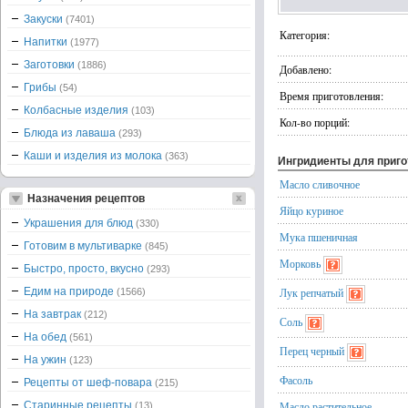
Закуски
(7401)
Категория:
Напитки
(1977)
Заготовки
(1886)
Добавлено:
Грибы
(54)
Время приготовления:
Колбасные изделия
(103)
Кол-во порций:
Блюда из лаваша
(293)
Каши и изделия из молока
(363)
Ингридиенты для приг
Масло сливочное
Назначения рецептов
Яйцо куриное
Украшения для блюд
(330)
Мука пшеничная
Готовим в мультиварке
(845)
Морковь
Быстро, просто, вкусно
(293)
Едим на природе
Лук репчатый
(1566)
На завтрак
(212)
Соль
На обед
(561)
Перец черный
На ужин
(123)
Фасоль
Рецепты от шеф-повара
(215)
Старинные рецепты
Масло растительное
(13)