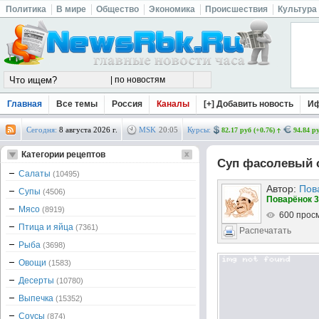
Политика
В мире
Общество
Экономика
Происшествия
Культура
Главная
Все темы
Россия
Каналы
[+] Добавить новость
И
Сегодня:
8 августа 2026 г.
MSK
20
:
05
Курсы:
82.17 руб (+0.76)
94.84 ру
Категории рецептов
Суп фасолевый 
Салаты
(10495)
Автор:
Пов
Супы
(4506)
Поварёнок 3
Мясо
(8919)
600 прос
Птица и яйца
(7361)
Распечатать
Рыба
(3698)
Овощи
(1583)
Десерты
(10780)
Выпечка
(15352)
Соусы
(874)