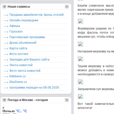
Берём сливочное масл
Наши сервисы
мелко нарезаным луком,
и в конце добавляем му
Продажа авиабилетов, бронь отелей
Онлайн переводчик
Афиша
Формируем шарики из те
Гороскоп
когда фасоль почти го
мешаем суп, чтобы клёцк
Партнёрская программа
Доска объявлений
Карта сайта
Натираем морковку на ме
Фото хостинг
Закладки для Вашего сайта
Лента новостей
Тушим морковку в небо
можно добавить и немн
Фото лента новостей
необходимости в сковор
KMdvere.cz
EkoDvere.cz
программа передач на 08.08.2026
Заправляем суп морковью
Погода в Москве - сегодня
Вот такой замечательн
в
аппетита!
Ночью
°C.. °C
ветер – м/c