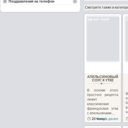
Поздравления на телефон
Смотрите также в категор
АПЕЛЬСИНОВЫЙ
СОУС К УТКЕ
В основе этого
простого рецепта
п
лежит
б
классическая
р
французская утка
с апельсинами,...
п
20 минут
Читать далее
в