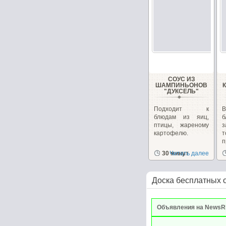
СОУС ИЗ
ШАМПИНЬОНОВ
"ДУКСЕЛЬ"
Подходит к
блюдам из яиц,
б
птицы, жареному
з
картофелю.
п
р
30 минут
Читать далее
Доска бесплатных 
Объявления на NewsR