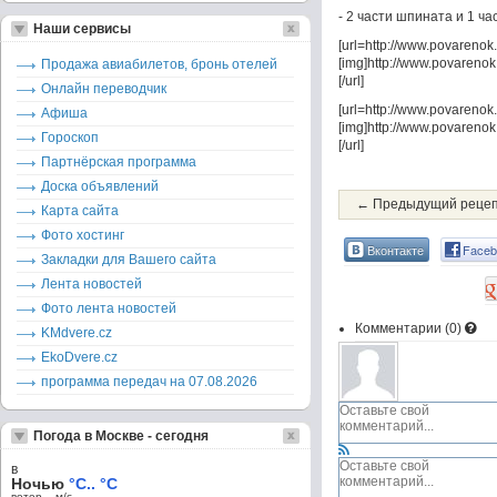
- 2 части шпината и 1 ча
Наши сервисы
[url=http://www.povareno
[img]http://www.povarenok
Продажа авиабилетов, бронь отелей
[/url]
Онлайн переводчик
[url=http://www.povareno
Афиша
[img]http://www.povarenok
Гороскоп
[/url]
Партнёрская программа
Доска объявлений
← Предыдущий реце
Карта сайта
Фото хостинг
Вконтакте
Faceb
Закладки для Вашего сайта
Лента новостей
Фото лента новостей
Комментарии (
0
)
KMdvere.cz
EkoDvere.cz
программа передач на 07.08.2026
Погода в Москве - сегодня
в
Ночью
°C.. °C
ветер – м/c