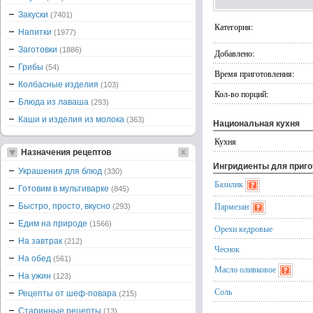
Закуски
(7401)
Категория:
Напитки
(1977)
Заготовки
(1886)
Добавлено:
Грибы
(54)
Время приготовления:
Колбасные изделия
(103)
Кол-во порций:
Блюда из лаваша
(293)
Каши и изделия из молока
(363)
Национальная кухня
Кухня
Назначения рецептов
Ингридиенты для приг
Украшения для блюд
(330)
Базилик
Готовим в мультиварке
(845)
Пармезан
Быстро, просто, вкусно
(293)
Едим на природе
(1566)
Орехи кедровые
На завтрак
(212)
Чеснок
На обед
(561)
Масло оливковое
На ужин
(123)
Соль
Рецепты от шеф-повара
(215)
Старинные рецепты
(13)