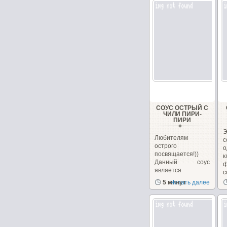
СОУС ОСТРЫЙ С
ЧИЛИ ПИРИ-
ПИРИ
Любителям
острого
посвящается!))
к
Данный соус
ф
является
с
кулинарным...
5 минут
Читать далее