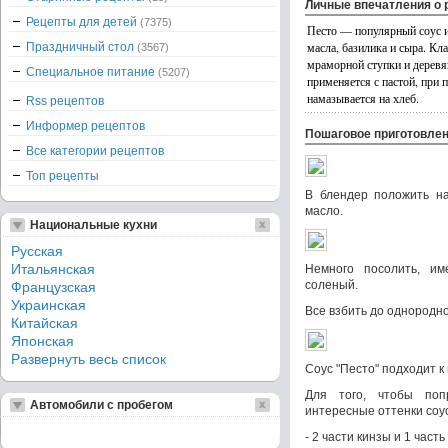
Личные впечатления о 
Рецепты для детей
(7375)
Песто — популярный соус и
масла, базилика и сыра. Кл
Праздничный стол
(3567)
мраморной ступки и деревян
Специальное питание
(5207)
применяется с пастой, при 
намазывается на хлеб.
Rss рецептов
Информер рецептов
Пошаговое приготовле
Все категории рецептов
Топ рецепты
В блендер положить на
масло.
Национальные кухни
Русская
Итальянская
Немного посолить, им
соленый.
Французская
Украинская
Все взбить до однородн
Китайская
Японская
Развернуть весь список
Соус "Песто" подходит к
Для того, чтобы поп
Автомобили с пробегом
интересные оттенки соус
- 2 части кинзы и 1 част