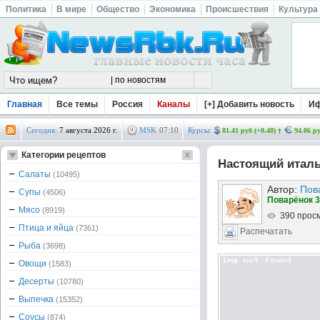
Политика
В мире
Общество
Экономика
Происшествия
Культура
Главная
Все темы
Россия
Каналы
[+] Добавить новость
И
Сегодня:
7 августа 2026 г.
MSK
07
:
10
Курсы:
81.41 руб (+0.48)
94.06 ру
Категории рецептов
Настоящий италь
Салаты
(10495)
Автор:
Пов
Супы
(4506)
Поварёнок 3
Мясо
(8919)
390 прос
Птица и яйца
(7361)
Распечатать
Рыба
(3698)
Овощи
(1583)
Десерты
(10780)
Выпечка
(15352)
Соусы
(874)