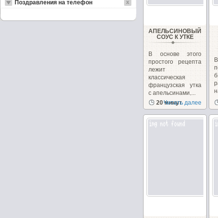
Поздравления на телефон
АПЕЛЬСИНОВЫЙ
СОУС К УТКЕ
В основе этого
простого рецепта
п
лежит
б
классическая
р
французская утка
с апельсинами,...
п
20 минут
Читать далее
в