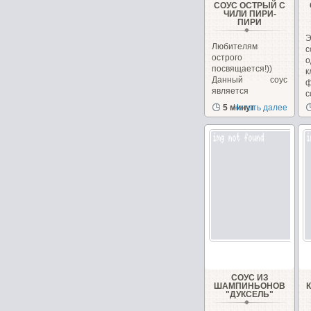
СОУС ОСТРЫЙ С
ЧИЛИ ПИРИ-
ПИРИ
Любителям
острого
посвящается!))
к
Данный соус
ф
является
с
кулинарным...
5 минут
Читать далее
СОУС ИЗ
ШАМПИНЬОНОВ
"ДУКСЕЛЬ"