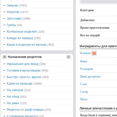
Закуски
(7401)
Категория:
Напитки
(1977)
Заготовки
(1886)
Добавлено:
Грибы
(54)
Время приготовления:
Колбасные изделия
(103)
Кол-во порций:
Блюда из лаваша
(293)
Каши и изделия из молока
(363)
Ингридиенты для приг
Клюква
Назначения рецептов
Киви
Украшения для блюд
(330)
Розмарин
Готовим в мультиварке
(845)
Вино десертное
Быстро, просто, вкусно
(293)
Едим на природе
Соль
(1566)
На завтрак
(212)
Сахар
На обед
(561)
Мята
На ужин
(123)
Личные впечатления о 
Рецепты от шеф-повара
(215)
Когда были в германии, мен
Старинные рецепты
(13)