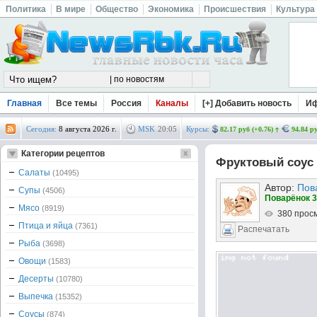
Политика
В мире
Общество
Экономика
Происшествия
Культура
Главная
Все темы
Россия
Каналы
[+] Добавить новость
И
Сегодня:
8 августа 2026 г.
MSK
20
:
05
Курсы:
82.17 руб (+0.76)
94.84 ру
Категории рецептов
Фруктовый соус 
Салаты
(10495)
Автор:
Пов
Супы
(4506)
Поварёнок 3
Мясо
(8919)
380 прос
Птица и яйца
(7361)
Распечатать
Рыба
(3698)
Овощи
(1583)
Десерты
(10780)
Выпечка
(15352)
Соусы
(874)