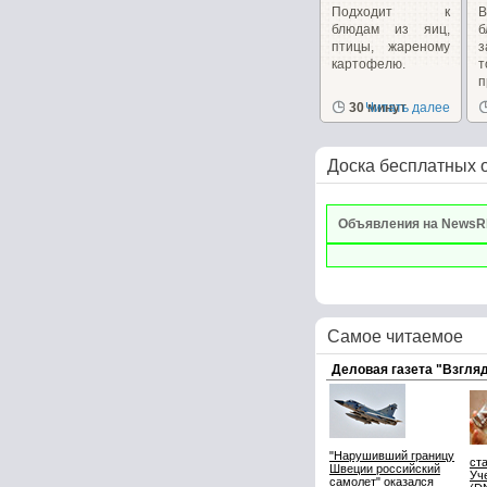
Подходит к
блюдам из яиц,
б
птицы, жареному
з
картофелю.
п
р
30 минут
Читать далее
Доска бесплатных 
Объявления на NewsR
Самое читаемое