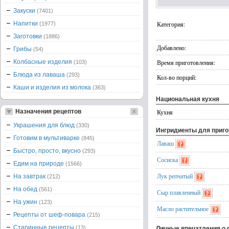
Закуски
(7401)
Напитки
Категория:
(1977)
Заготовки
(1886)
Добавлено:
Грибы
(54)
Колбасные изделия
Время приготовления:
(103)
Блюда из лаваша
(293)
Кол-во порций:
Каши и изделия из молока
(363)
Национальная кухня
Назначения рецептов
Кухня
Украшения для блюд
(330)
Ингридиенты для приг
Готовим в мультиварке
(845)
Лаваш
Быстро, просто, вкусно
(293)
Сосиска
Едим на природе
(1566)
Лук репчатый
На завтрак
(212)
На обед
(561)
Сыр плавленный
На ужин
(123)
Масло растительное
Рецепты от шеф-повара
(215)
Старинные рецепты
(13)
Личные впечатления о 