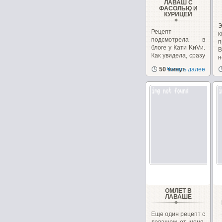
ЛАВАШ С
ФАСОЛЬЮ И
КУРИЦЕЙ
Э
Рецепт
подсмотрела в
п
блоге у Кати KиVи.
В
Как увидела, сразу
н
захотелось
50 минут
Читать далее
приготовить....
ОМЛЕТ В
ЛАВАШЕ
Еще один рецепт с