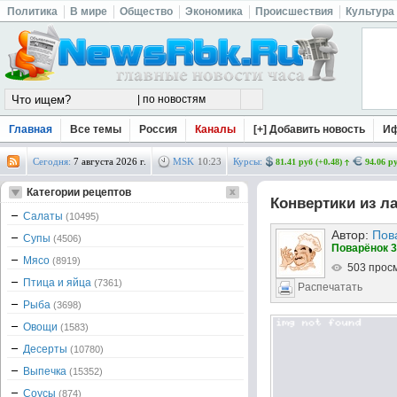
Политика
В мире
Общество
Экономика
Происшествия
Культура
Главная
Все темы
Россия
Каналы
[+] Добавить новость
И
Сегодня:
7 августа 2026 г.
MSK
10
:
23
Курсы:
81.41 руб (+0.48)
94.06 ру
Категории рецептов
Конвертики из л
Салаты
(10495)
Автор:
Пов
Супы
(4506)
Поварёнок 3
Мясо
(8919)
503 прос
Птица и яйца
(7361)
Распечатать
Рыба
(3698)
Овощи
(1583)
Десерты
(10780)
Выпечка
(15352)
Соусы
(874)