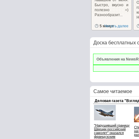
лавашем от меня.
Быстро, вкусно и
полезно =)
к
Разнообразит...
5 минут
Читать далее
с
р
Доска бесплатных 
Объявления на NewsR
Самое читаемое