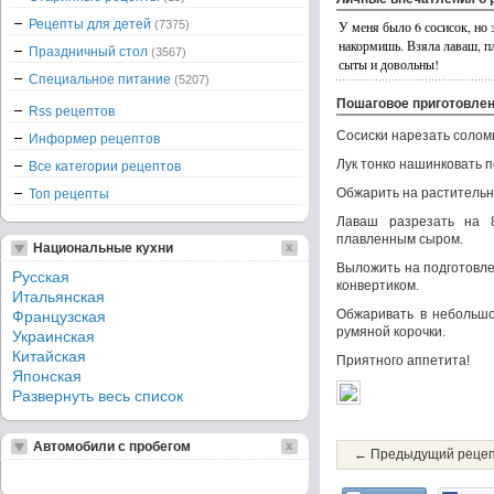
Рецепты для детей
(7375)
У меня было 6 сосисок, но 
накормишь. Взяла лаваш, пл
Праздничный стол
(3567)
сыты и довольны!
Специальное питание
(5207)
Пошаговое приготовле
Rss рецептов
Сосиски нарезать солом
Информер рецептов
Лук тонко нашинковать 
Все категории рецептов
Обжарить на растительно
Топ рецепты
Лаваш разрезать на 
плавленным сыром.
Национальные кухни
Выложить на подготовле
Русская
конвертиком.
Итальянская
Обжаривать в небольшо
Французская
румяной корочки.
Украинская
Китайская
Приятного аппетита!
Японская
Развернуть весь список
Автомобили с пробегом
← Предыдущий реце