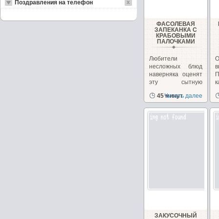
Поздравления на телефон
ФАСОЛЕВАЯ
ЗАПЕКАНКА С
КРАБОВЫМИ
ПАЛОЧКАМИ
Любители
несложных блюд
в
наверняка оценят
П
эту сытную
к
запеканку из
45 минут
Читать далее
фасоли.
п
ЗАКУСОЧНЫЙ