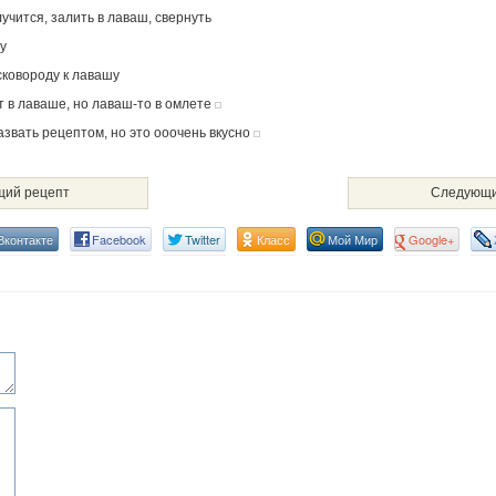
лучится, залить в лаваш, свернуть
у
сковороду к лавашу
т в лаваше, но лаваш-то в омлете
азвать рецептом, но это ооочень вкусно
ий рецепт
Следующи
Вконтакте
Facebook
Twitter
Класс
Мой Мир
Google+