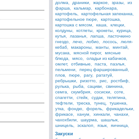
долма,
драники,
жаркое,
зразы,
из
фарша,
кальмар,
карбонара,
картофель,
картофельная запеканка,
картофельное пюре,
картошка,
картошка с мясом,
каша,
клецки,
колдуны,
котлеты,
крокеты,
курица,
кутья,
лазанья,
лапша,
ласточкино
гнездо,
лечо,
лобио,
лосось,
люля-
кебаб,
макароны,
манты,
минтай,
мусака,
мясной пирог,
мясные
блюда,
мясо,
оладьи из кабачков,
омлет,
отбивные,
паста,
паэлья,
пельмени,
перец фаршированный,
плов,
пюре,
рагу,
рататуй,
ребрышки,
ризотто,
рис,
ростбиф,
рулька,
рыба,
сациви,
свинина,
семга,
скумбрия,
сосиски,
соте,
спагетти,
стейк,
судак,
телятина,
тефтели,
треска,
тунец,
тушенка,
утка,
фондю,
форель,
фрикадельки,
фрикасе,
ханум,
хинкали,
чанахи,
чахохбили,
шаурма,
шашлык,
шницель,
эскалоп,
язык,
яичница,
Закуски