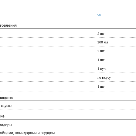
90
отовления
5 шт
200 мл
2 шт
1 шт
1 пуч.
по вкусу
1 шт
рецепте
ь вкусно
ние
омидоры
 яйцами, помидорами и огурцом