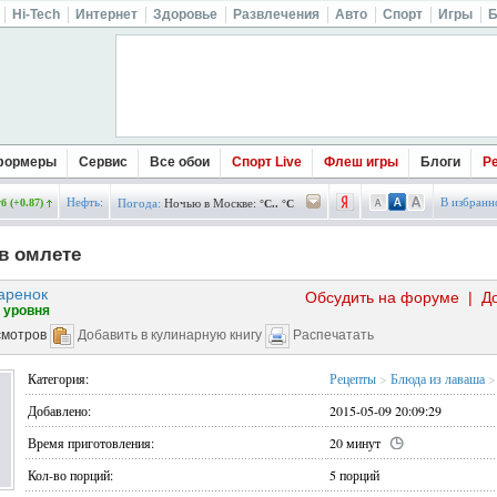
Hi-Tech
Интернет
Здоровье
Развлечения
Авто
Спорт
Игры
Б
формеры
Сервис
Все обои
Спорт Live
Флеш игры
Блоги
Р
Нефть:
В избранн
б (+0.87)
Погода:
Ночью в Москве:
°C.. °C
в омлете
аренок
Обсудить на форуме
|
Д
 уровня
смотров
Добавить в кулинарную книгу
Распечатать
Категория:
Рецепты
>
Блюда из лаваша
>
Добавлено:
2015-05-09 20:09:29
Время приготовления:
20 минут
Кол-во порций:
5 порций