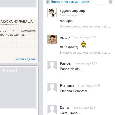
Последние комментарии
ждолоиориор
1 год назад в 0:32
лоршрро ...
ЗАКУСКА ИЗ ЛАВАША
В Конкурсе экологических проектов в Подмосковье активно участвовала молодежь :: NewsRbk.ru...
ыстро и ароматно.
орогие поварята.
оршр
1 год назад в 0:32
лтлт дллтд
...
В Конкурсе экологических проектов в Подмосковье активно участвовала молодежь :: NewsRbk.ru...
Читать далее
Panos
1 год назад в 7:31
Panos Naidin ...
...
Riahnna
1 год назад в 6:56
Riahnna Dempster ...
...
Caira
1 год назад в 3:25
Caira Grohol ...