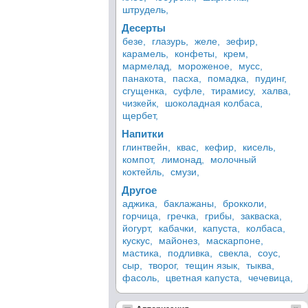
штрудель,
Десерты
безе,
глазурь,
желе,
зефир,
карамель,
конфеты,
крем,
мармелад,
мороженое,
мусс,
панакота,
пасха,
помадка,
пудинг,
сгущенка,
суфле,
тирамису,
халва,
чизкейк,
шоколадная колбаса,
щербет,
Напитки
глинтвейн,
квас,
кефир,
кисель,
компот,
лимонад,
молочный
коктейль,
смузи,
Другое
аджика,
баклажаны,
брокколи,
горчица,
гречка,
грибы,
закваска,
йогурт,
кабачки,
капуста,
колбаса,
кускус,
майонез,
маскарпоне,
мастика,
подливка,
свекла,
соус,
сыр,
творог,
тещин язык,
тыква,
фасоль,
цветная капуста,
чечевица,