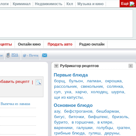
Ещё
логи
Криминал
Недвижимость
Кхл
Музыка и кино
ецепты
Онлайн кино
Продать авто
Радио онлайн
PDA
ое
@
- Почта
Рубрикатор рецептов
Первые блюда
борщ,
бульон,
лагман,
окрошка,
обавить рецепт
|
рассольник,
свекольник,
солянка,
суп,
уха,
харчо,
холодец,
шурпа,
щи из капусты,
Выпечка из лаваша
Основное блюдо
азу,
бефстроганов,
бешбармак,
бигус,
биточки,
бифштекс,
бризоль,
бурито,
в горшочке,
в кляре,
вареники,
галушки,
голубцы,
гратен,
грибные блюда,
гуляш,
деруны,