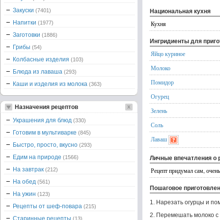
Закуски
(7401)
Национальная кухня
Напитки
(1977)
Кухня
Заготовки
(1886)
Ингридиенты для приг
Грибы
(54)
Яйцо куриное
Колбасные изделия
(103)
Молоко
Блюда из лаваша
(293)
Помидор
Каши и изделия из молока
(363)
Огурец
Назначения рецептов
Зелень
Украшения для блюд
(330)
Соль
Готовим в мультиварке
(845)
Лаваш
Быстро, просто, вкусно
(293)
Едим на природе
(1566)
Личные впечатления о 
На завтрак
(212)
Рецепт придумал сам, очен
На обед
(561)
Пошаговое приготовле
На ужин
(123)
1. Нарезать огурцы и п
Рецепты от шеф-повара
(215)
2. Перемешать молоко с
Старинные рецепты
(13)