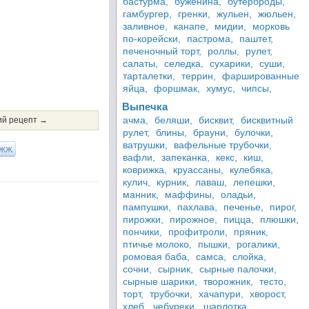
бастурма,
буженина,
бутерброды,
гамбургер,
гренки,
жульен,
жюльен,
заливное,
канапе,
мидии,
морковь
по-корейски,
пастрома,
паштет,
печеночный торт,
роллы,
рулет,
салаты,
селедка,
сухарики,
суши,
тарталетки,
террин,
фаршированные
яйца,
форшмак,
хумус,
чипсы,
Выпечка
ачма,
беляши,
бисквит,
бисквитный
й рецепт →
рулет,
блины,
брауни,
булочки,
ватрушки,
вафельные трубочки,
ЖЖ
вафли,
запеканка,
кекс,
киш,
коврижка,
круассаны,
кулебяка,
кулич,
курник,
лаваш,
лепешки,
манник,
маффины,
оладьи,
пампушки,
пахлава,
печенье,
пирог,
пирожки,
пирожное,
пицца,
плюшки,
пончики,
профитроли,
пряник,
птичье молоко,
пышки,
рогалики,
ромовая баба,
самса,
слойка,
сочни,
сырник,
сырные палочки,
сырные шарики,
творожник,
тесто,
торт,
трубочки,
хачапури,
хворост,
хлеб,
чебуреки,
шарлотка,