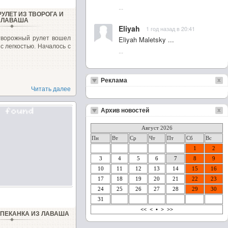
...
УЛЕТ ИЗ ТВОРОГА И
ЛАВАША
Eliyah
1 год назад в 20:41
творожный рулет вошел
Eliyah Maletsky ...
с легкостью. Началось с
...
Реклама
Читать далее
Архив новостей
Август 2026
Пн
Вт
Ср
Чт
Пт
Сб
Вс
1
2
3
4
5
6
7
8
9
10
11
12
13
14
15
16
17
18
19
20
21
22
23
24
25
26
27
28
29
30
31
<<
<
•
>
>>
АПЕКАНКА ИЗ ЛАВАША