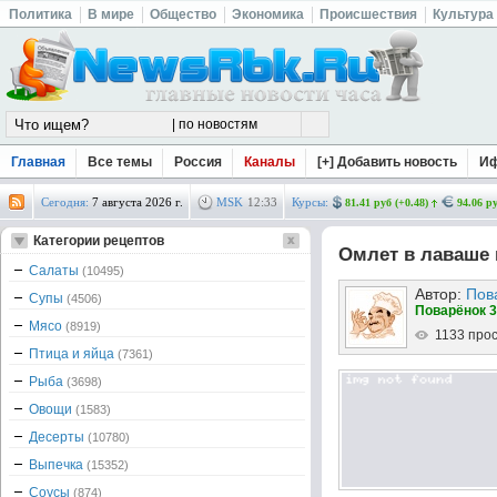
Политика
В мире
Общество
Экономика
Происшествия
Культура
Главная
Все темы
Россия
Каналы
[+] Добавить новость
И
Сегодня:
7 августа 2026 г.
MSK
12
:
33
Курсы:
81.41 руб (+0.48)
94.06 ру
Категории рецептов
Омлет в лаваше 
Салаты
(10495)
Автор:
Пов
Супы
(4506)
Поварёнок 3
Мясо
(8919)
1133 про
Птица и яйца
(7361)
Рыба
(3698)
Овощи
(1583)
Десерты
(10780)
Выпечка
(15352)
Соусы
(874)