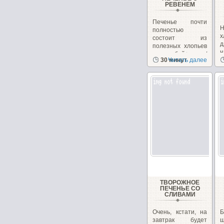
РЕВЕНЕМ
Печенье почти
Н
полностью
х
состоит из
полезных хлопьев
н
и отрубей+орехи/
30 минут
Читать далее
з
семечки,...
ТВОРОЖНОЕ
ПЕЧЕНЬЕ СО
СЛИВАМИ
Очень, кстати, на
завтрак будет
ш