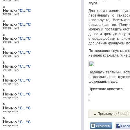
вкуса.
в
Ночью
°C.. °C
Для крема молоко нужн
ветер – м/c
перемешать с сахаро
используете). Влить ча
в
Ночью
°C.. °C
размешивая ее. Получ
ветер – м/c
молоку и поставить кас
довести крем до загус
в
Ночью
°C.. °C
очередь добавить полом
ветер – м/c
дробленым фундуком, по
в
По желанию соус можно
Ночью
°C.. °C
немного крахмала (я не 
ветер – м/c
в
Ночью
°C.. °C
ветер – м/c
Подавать теплыми. Хотя
в
показались еще вкусне
Ночью
°C.. °C
шоколадный вкус.
ветер – м/c
Приятного аппетита!!!
в
Ночью
°C.. °C
ветер – м/c
в
Ночью
°C.. °C
ветер – м/c
← Предыдущий реце
в
Ночью
°C.. °C
Вконтакте
Faceb
ветер – м/c