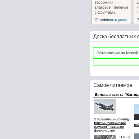
творожно-
д
злаковое печенье
с фруктами.
п
неизвестно
Читать далее
р
Доска бесплатных 
Объявления на NewsR
Самое читаемое