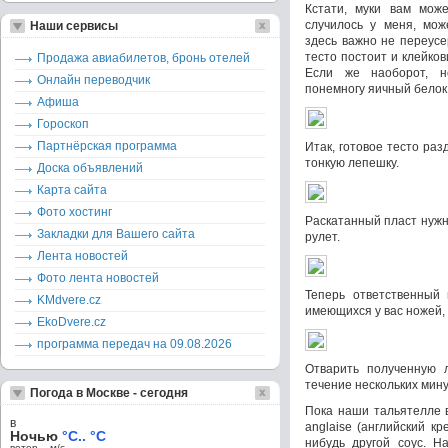
Кстати, муки вам може
случилось у меня, мож
Наши сервисы
здесь важно не переусе
тесто постоит и клейков
Продажа авиабилетов, бронь отелей
Если же наоборот, н
Онлайн переводчик
понемногу яичный белок 
Афиша
Гороскоп
Партнёрская программа
Итак, готовое тесто раз
тонкую лепешку.
Доска объявлений
Карта сайта
Фото хостинг
Раскатанный пласт нужн
Закладки для Вашего сайта
рулет.
Лента новостей
Фото лента новостей
Теперь ответственный 
KMdvere.cz
имеющихся у вас ножей, 
EkoDvere.cz
программа передач на 09.08.2026
Отварить полученную 
течение нескольких мину
Погода в Москве - сегодня
Пока наши тальятелле 
в
anglaise (английский к
Ночью
°C.. °C
нибудь другой соус. Н
ветер – м/c