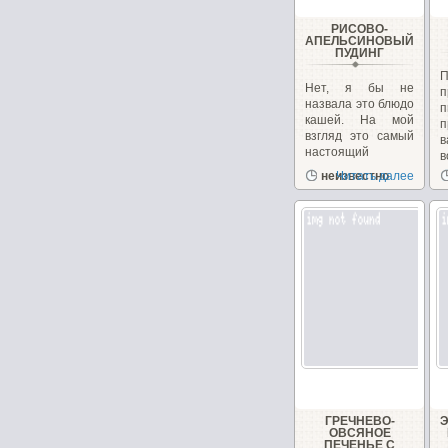
РИСОВО-
АПЕЛЬСИНОВЫЙ
ПУДИНГ
Нет, я бы не
п
назвала это блюдо
кашей. На мой
п
взгляд это самый
в
настоящий
в
пудинг....
неизвестно
Читать далее
ГРЕЧНЕВО-
ОВСЯНОЕ
ПЕЧЕНЬЕ С