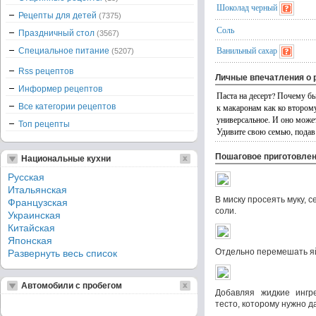
Шоколад черный
Рецепты для детей
(7375)
Соль
Праздничный стол
(3567)
Ванильный сахар
Специальное питание
(5207)
Rss рецептов
Личные впечатления о 
Информер рецептов
Паста на десерт? Почему бы
Все категории рецептов
к макаронам как ко второму
универсальное. И оно может
Топ рецепты
Удивите свою семью, подав
Пошаговое приготовле
Национальные кухни
Русская
Итальянская
В миску просеять муку, с
Французская
соли.
Украинская
Китайская
Японская
Отдельно перемешать я
Развернуть весь список
Автомобили с пробегом
Добавляя жидкие ингр
тесто, которому нужно д