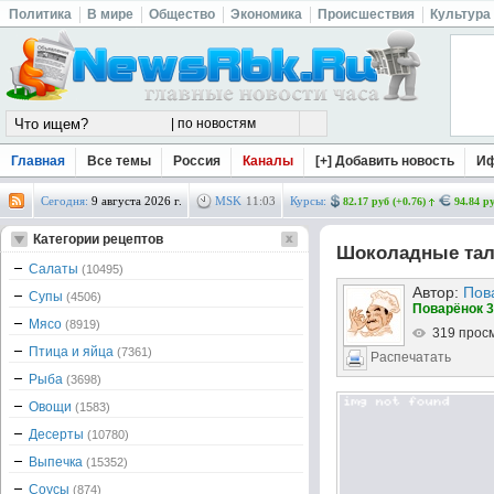
Политика
В мире
Общество
Экономика
Происшествия
Культура
Главная
Все темы
Россия
Каналы
[+] Добавить новость
И
Сегодня:
9 августа 2026 г.
MSK
11
:
03
Курсы:
82.17 руб (+0.76)
94.84 ру
Категории рецептов
Шоколадные тал
Салаты
(10495)
Автор:
Пов
Супы
(4506)
Поварёнок 3
Мясо
(8919)
319 прос
Птица и яйца
(7361)
Распечатать
Рыба
(3698)
Овощи
(1583)
Десерты
(10780)
Выпечка
(15352)
Соусы
(874)