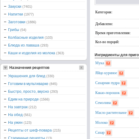
Закуски
(7401)
Категория:
Напитки
(1977)
Заготовки
(1886)
Добавлено:
Грибы
(54)
Время приготовления:
Колбасные изделия
(103)
Кол-во порций:
Блюда из лаваша
(293)
Каши и изделия из молока
(363)
Ингридиенты для приг
Мука
Назначения рецептов
Яйцо куриное
Украшения для блюд
(330)
Сахарная пудра
Готовим в мультиварке
(845)
Быстро, просто, вкусно
(293)
Какао-порошок
Едим на природе
(1566)
Семолина
На завтрак
(212)
Масло растительное
На обед
(561)
Молоко
На ужин
(123)
Рецепты от шеф-повара
(215)
Сахар
Старинные рецепты
(13)