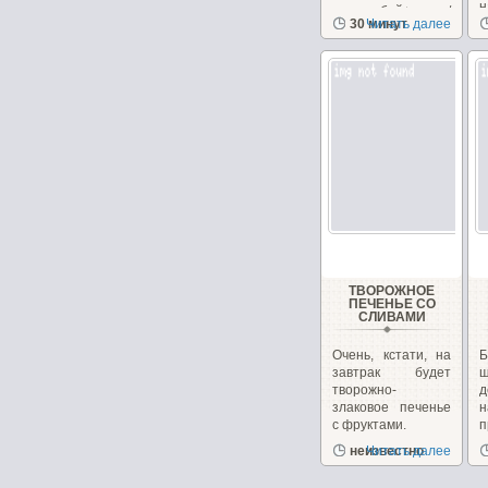
н
и отрубей+орехи/
30 минут
Читать далее
з
семечки,...
ТВОРОЖНОЕ
ПЕЧЕНЬЕ СО
СЛИВАМИ
Очень, кстати, на
завтрак будет
ш
творожно-
д
злаковое печенье
с фруктами.
п
неизвестно
Читать далее
р