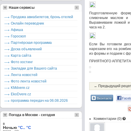
Наши сервисы
Подготовленную форм
Продажа авиабилетов, бронь отелей
сливочным маслом и 
Выравниваем ложкой и 
Онлайн переводчик
часа на 2.
Афиша
Гороскоп
Партнёрская программа
Если Вы готовили дес
нарезаем его на ромбик
Доска объявлений
из формы и подаем с фр
Карта сайта
ПРИЯТНОГО АППЕТИТА!
Фото хостинг
Закладки для Вашего сайта
Лента новостей
Фото лента новостей
← Предыдущий реце
KMdvere.cz
EkoDvere.cz
Вконтакте
Faceb
программа передач на 06.08.2026
Погода в Москве - сегодня
Комментарии (
0
)
в
Ночью
°C.. °C
ветер – м/c