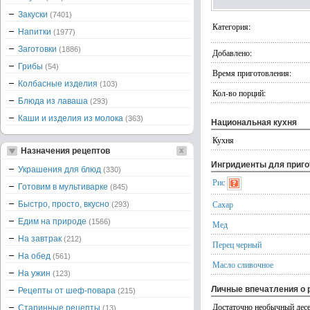
Закуски
(7401)
Категория:
Напитки
(1977)
Заготовки
(1886)
Добавлено:
Грибы
(54)
Время приготовления:
Колбасные изделия
(103)
Кол-во порций:
Блюда из лаваша
(293)
Каши и изделия из молока
(363)
Национальная кухня
Кухня
Назначения рецептов
Ингридиенты для приг
Украшения для блюд
(330)
Рис
Готовим в мультиварке
(845)
Сахар
Быстро, просто, вкусно
(293)
Едим на природе
(1566)
Мед
На завтрак
(212)
Перец черный
На обед
(561)
Масло сливочное
На ужин
(123)
Личные впечатления о 
Рецепты от шеф-повара
(215)
Достаточно необычный десе
Старинные рецепты
(13)