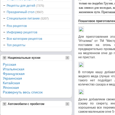
только на свадьбах Грузии, 
Рецепты для детей
(7375)
как символ для молодых, ко
жизненном пути. Приглаша
Праздничный стол
(3567)
Специальное питание
(5207)
Пошаговое приготовле
Rss рецептов
Информер рецептов
Для приготовления это
Все категории рецептов
"Италика" от ТМ "Мист
поставим на огонь 
Топ рецепты
предварительно промыв
на медленном огне до г
не пристал.
Национальные кухни
Русская
Итальянская
В готовую кашу добавл
Французская
жидкого меда (лучше ч
Украинская
такого нет подойдет 
Китайская
количество сахара и мед
Японская
Развернуть весь список
Далее добавляем свеже
(скажу по секрету, ин
Автомобили с пробегом
хорошенько все переме
самом маленьком огне 5-