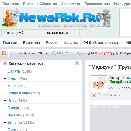
Политика
В мире
Общество
Экономика
Происшествия
Культура
Главная
Все темы
Россия
Каналы
[+] Добавить новость
И
Сегодня:
6 августа 2026 г.
MSK
21
:
55
Курсы:
80.93 руб (-0.20)
93.19 руб
Категории рецептов
"Маджуни" (Грузи
Салаты
(10495)
Автор:
Пов
Супы
(4506)
Поварёнок 3
Мясо
(8919)
307 прос
Птица и яйца
(7361)
Распечатать
Рыба
(3698)
Овощи
(1583)
Десерты
(10780)
Выпечка
(15352)
Соусы
(874)