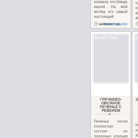
назвала это блюдо
кашей. На мой
п
взгляд это самый
в
настоящий
в
пудинг....
неизвестно
Читать далее
ГРЕЧНЕВО-
ОВСЯНОЕ
ПЕЧЕНЬЕ С
РЕВЕНЕМ
Печенье почти
Н
полностью
х
состоит из
полезных хлопьев