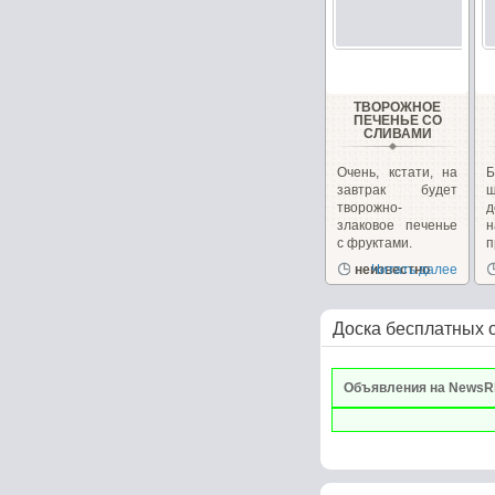
ТВОРОЖНОЕ
ПЕЧЕНЬЕ СО
СЛИВАМИ
Очень, кстати, на
завтрак будет
ш
творожно-
д
злаковое печенье
с фруктами.
п
неизвестно
Читать далее
р
Доска бесплатных 
Объявления на NewsR