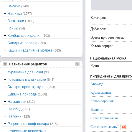
Закуски
(7401)
Напитки
(1977)
Категория:
Заготовки
(1886)
Грибы
Добавлено:
(54)
Колбасные изделия
(103)
Время приготовления:
Блюда из лаваша
(293)
Кол-во порций:
Каши и изделия из молока
(363)
Национальная кухня
Назначения рецептов
Кухня
Украшения для блюд
(330)
Ингридиенты для приг
Готовим в мультиварке
(845)
Авокадо
Быстро, просто, вкусно
(293)
Крупа манная
Едим на природе
(1566)
Какао-порошок
На завтрак
(212)
На обед
Ванилин
(561)
На ужин
(123)
Сахар коричневый
Рецепты от шеф-повара
(215)
Сок свежевыжатый
Старинные рецепты
(13)