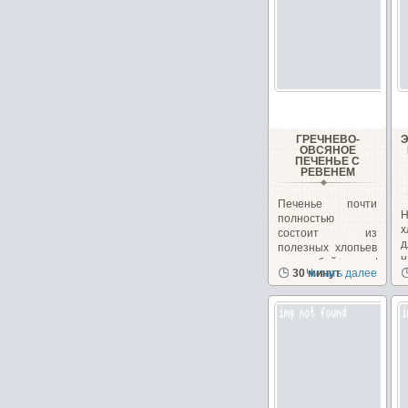
ГРЕЧНЕВО-
ОВСЯНОЕ
ПЕЧЕНЬЕ С
РЕВЕНЕМ
Печенье почти
Н
полностью
х
состоит из
полезных хлопьев
н
и отрубей+орехи/
30 минут
Читать далее
з
семечки,...