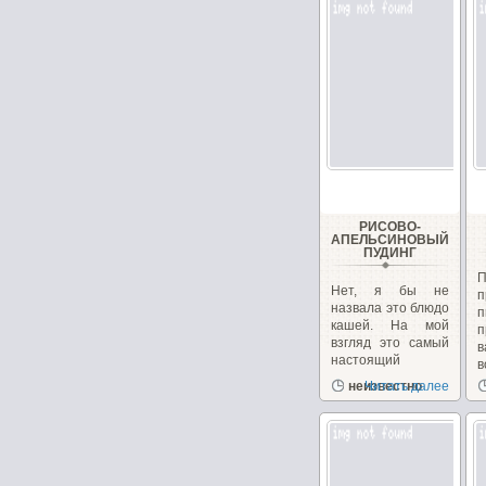
РИСОВО-
АПЕЛЬСИНОВЫЙ
ПУДИНГ
Нет, я бы не
п
назвала это блюдо
кашей. На мой
п
взгляд это самый
в
настоящий
в
пудинг....
неизвестно
Читать далее