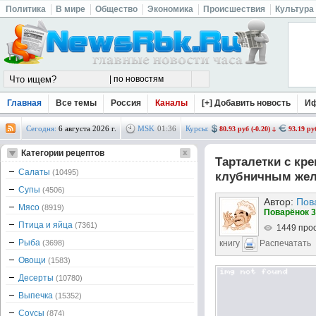
Политика
В мире
Общество
Экономика
Происшествия
Культура
Главная
Все темы
Россия
Каналы
[+] Добавить новость
И
Сегодня:
6 августа 2026 г.
MSK
01
:
36
Курсы:
80.93 руб (-0.20)
93.19 руб
Категории рецептов
Тарталетки с кр
Салаты
(10495)
клубничным же
Супы
(4506)
Автор:
Пов
Мясо
(8919)
Поварёнок 3
Птица и яйца
(7361)
1449 про
Рыба
(3698)
книгу
Распечатать
Овощи
(1583)
Десерты
(10780)
Выпечка
(15352)
Соусы
(874)