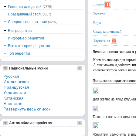
Лимон
Рецепты для детей
(7375)
Желатин
Праздничный стол
(3567)
Специальное питание
(5207)
Вода
Rss рецептов
Сахар коричневый
Информер рецептов
Тарталетка
Все категории рецептов
Личные впечатления о 
Топ рецепты
Крем из авокадо для тартал
А еще можно и добавить шт
Национальные кухни
свежевыжатого сока и напол
Русская
Пошаговое приготовле
Итальянская
Французская
Украинская
Китайская
Для желе: из ягод клубн
Японская
Развернуть весь список
Также отжать сок лимона
Автомобили с пробегом
Желатин замочить в во