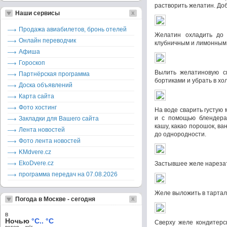
растворить желатин. Доб
Наши сервисы
Продажа авиабилетов, бронь отелей
Желатин охладить до
Онлайн переводчик
клубничным и лимонным 
Афиша
Гороскоп
Вылить желатиновую с
Партнёрская программа
бортиками и убрать в хо
Доска объявлений
Карта сайта
Фото хостинг
На воде сварить густую 
и с помощью блендера
Закладки для Вашего сайта
кашу, какао порошок, ва
Лента новостей
до однородности.
Фото лента новостей
KMdvere.cz
EkoDvere.cz
Застывшее желе нарезат
программа передач на 07.08.2026
Желе выложить в тартал
Погода в Москве - сегодня
в
Ночью
°C.. °C
Сверху желе кондитерс
ветер – м/c