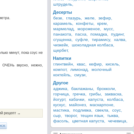
штрудель,
Десерты
безе,
глазурь,
желе,
зефир,
метра.
карамель,
конфеты,
крем,
мармелад,
мороженое,
мусс,
панакота,
пасха,
помадка,
пудинг,
сгущенка,
суфле,
тирамису,
халва,
чизкейк,
шоколадная колбаса,
щербет,
лько минут, пока соус не
Напитки
глинтвейн,
квас,
кефир,
кисель,
 ОЧЕНь вкусно, нежно,
компот,
лимонад,
молочный
коктейль,
смузи,
Другое
аджика,
баклажаны,
брокколи,
горчица,
гречка,
грибы,
закваска,
йогурт,
кабачки,
капуста,
колбаса,
кускус,
майонез,
маскарпоне,
мастика,
подливка,
свекла,
соус,
й рецепт →
сыр,
творог,
тещин язык,
тыква,
фасоль,
цветная капуста,
чечевица,
ЖЖ