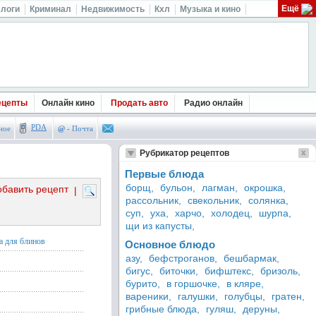
Ещё
логи
Криминал
Недвижимость
Кхл
Музыка и кино
ецепты
Онлайн кино
Продать авто
Радио онлайн
PDA
ное
@
- Почта
Рубрикатор рецептов
Первые блюда
борщ,
бульон,
лагман,
окрошка,
обавить рецепт
|
рассольник,
свекольник,
солянка,
суп,
уха,
харчо,
холодец,
шурпа,
щи из капусты,
а для блинов
Основное блюдо
азу,
бефстроганов,
бешбармак,
бигус,
биточки,
бифштекс,
бризоль,
бурито,
в горшочке,
в кляре,
вареники,
галушки,
голубцы,
гратен,
грибные блюда,
гуляш,
деруны,