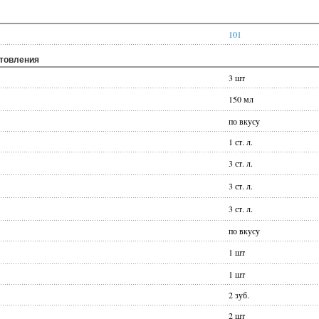
101
отовления
3 шт
150 мл
по вкусу
1 ст. л.
3 ст. л.
3 ст. л.
3 ст. л.
по вкусу
1 шт
1 шт
2 зуб.
2 шт