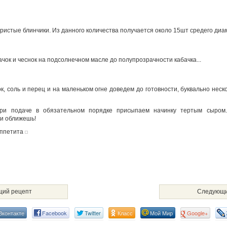
ристые блинчики. Из данного количества получается около 15шт средего диа
ачок и чеснок на подсолнечном масле до полупрозрачности кабачка...
ток, соль и перец и на маленьком огне доведем до готовности, буквально неско
ри подаче в обязательном порядке присыпаем начинку тертым сыром.
и оближешь!
аппетита
ий рецепт
Следующи
Вконтакте
Facebook
Twitter
Класс
Мой Мир
Google+