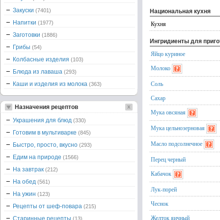
Закуски
(7401)
Национальная кухня
Напитки
(1977)
Кухня
Заготовки
(1886)
Ингридиенты для приг
Грибы
(54)
Яйцо куриное
Колбасные изделия
(103)
Молоко
Блюда из лаваша
(293)
Соль
Каши и изделия из молока
(363)
Сахар
Назначения рецептов
Мука овсяная
Украшения для блюд
(330)
Мука цельнозерновая
Готовим в мультиварке
(845)
Масло подсолнечное
Быстро, просто, вкусно
(293)
Едим на природе
(1566)
Перец черный
На завтрак
(212)
Кабачок
На обед
(561)
Лук-порей
На ужин
(123)
Чеснок
Рецепты от шеф-повара
(215)
Желток яичный
Старинные рецепты
(13)