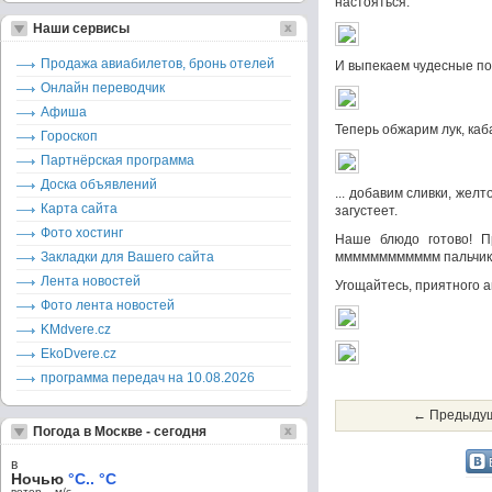
настояться.
Наши сервисы
Продажа авиабилетов, бронь отелей
И выпекаем чудесные по
Онлайн переводчик
Афиша
Теперь обжарим лук, каб
Гороскоп
Партнёрская программа
Доска объявлений
... добавим сливки, жел
Карта сайта
загустеет.
Фото хостинг
Наше блюдо готово! П
Закладки для Вашего сайта
мммммммммммм пальчик
Лента новостей
Угощайтесь, приятного 
Фото лента новостей
KMdvere.cz
EkoDvere.cz
программа передач на 10.08.2026
← Предыдущ
Погода в Москве - сегодня
в
Ночью
°C.. °C
ветер – м/c