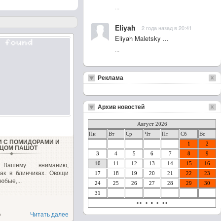
...
Eliyah
2 года назад в 20:41
Eliyah Maletsky ...
...
Реклама
Архив новостей
Август 2026
Пн
Вт
Ср
Чт
Пт
Сб
Вс
 С ПОМИДОРАМИ И
1
2
ЦОМ ПАШОТ
3
4
5
6
7
8
9
10
11
12
13
14
15
16
 Вашему вниманию,
ак в блинчиках. Овощи
17
18
19
20
21
22
23
юбые,...
24
25
26
27
28
29
30
31
<<
<
•
>
>>
о
Читать далее