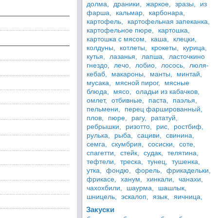
долма,
драники,
жаркое,
зразы,
из
фарша,
кальмар,
карбонара,
картофель,
картофельная запеканка,
картофельное пюре,
картошка,
картошка с мясом,
каша,
клецки,
колдуны,
котлеты,
крокеты,
курица,
кутья,
лазанья,
лапша,
ласточкино
гнездо,
лечо,
лобио,
лосось,
люля-
кебаб,
макароны,
манты,
минтай,
мусака,
мясной пирог,
мясные
блюда,
мясо,
оладьи из кабачков,
омлет,
отбивные,
паста,
паэлья,
пельмени,
перец фаршированный,
плов,
пюре,
рагу,
рататуй,
ребрышки,
ризотто,
рис,
ростбиф,
рулька,
рыба,
сациви,
свинина,
семга,
скумбрия,
сосиски,
соте,
спагетти,
стейк,
судак,
телятина,
тефтели,
треска,
тунец,
тушенка,
утка,
фондю,
форель,
фрикадельки,
фрикасе,
ханум,
хинкали,
чанахи,
чахохбили,
шаурма,
шашлык,
шницель,
эскалоп,
язык,
яичница,
Закуски