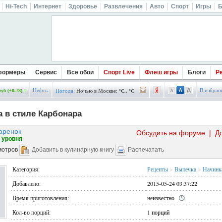
Hi-Tech
Интернет
Здоровье
Развлечения
Авто
Спорт
Игры
Б
формеры
Сервис
Все обои
Спорт Live
Флеш игры
Блоги
Р
Нефть:
В избран
руб (+0.78)
Погода:
Ночью в Москве:
°C.. °C
 в стиле Карбонара
аренок
Обсудить на форуме
|
Д
 уровня
мотров
Добавить в кулинарную книгу
Распечатать
Категория:
Рецепты
>
Выпечка
>
Начинк
Добавлено:
2015-05-24 03:37:22
Время приготовления:
неизвестно
Кол-во порций:
1 порций