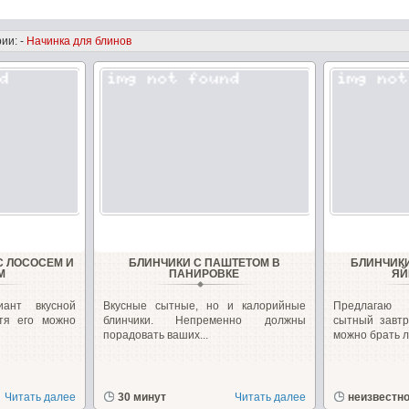
ии: -
Начинка для блинов
С ЛОСОСЕМ И
БЛИНЧИКИ С ПАШТЕТОМ В
БЛИНЧИКИ
М
ПАНИРОВКЕ
ЯЙ
ант вкусной
Вкусные сытные, но и калорийные
Предлагаю
отя его можно
блинчики. Непременно должны
сытный завтр
порадовать ваших...
можно брать л
Читать далее
30 минут
Читать далее
неизвестн