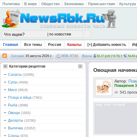
Политика
В мире
Общество
Экономика
Происшествия
Культура
Главная
Все темы
Россия
Каналы
[+] Добавить новость
И
Сегодня:
10 августа 2026 г.
MSK
07
:
01
Курсы:
82.17 руб (+0.76)
94.84 
Категории рецептов
Овощная начинка
Салаты
(10495)
Автор:
Пов
Супы
(4506)
Поварёнок 3
Мясо
(8919)
541 прос
Птица и яйца
(7361)
Рыба
(3698)
Овощи
(1583)
Десерты
(10780)
Выпечка
(15352)
Соусы
(874)