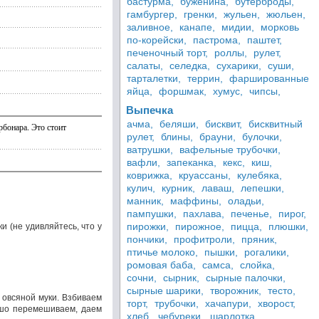
бастурма,
буженина,
бутерброды,
гамбургер,
гренки,
жульен,
жюльен,
заливное,
канапе,
мидии,
морковь
по-корейски,
пастрома,
паштет,
печеночный торт,
роллы,
рулет,
салаты,
селедка,
сухарики,
суши,
тарталетки,
террин,
фаршированные
яйца,
форшмак,
хумус,
чипсы,
Выпечка
ачма,
беляши,
бисквит,
бисквитный
рбонара. Это стоит
рулет,
блины,
брауни,
булочки,
ватрушки,
вафельные трубочки,
вафли,
запеканка,
кекс,
киш,
коврижка,
круассаны,
кулебяка,
кулич,
курник,
лаваш,
лепешки,
манник,
маффины,
оладьи,
пампушки,
пахлава,
печенье,
пирог,
пирожки,
пирожное,
пицца,
плюшки,
и (не удивляйтесь, что у
пончики,
профитроли,
пряник,
птичье молоко,
пышки,
рогалики,
ромовая баба,
самса,
слойка,
сочни,
сырник,
сырные палочки,
сырные шарики,
творожник,
тесто,
 овсяной муки. Взбиваем
торт,
трубочки,
хачапури,
хворост,
рошо перемешиваем, даем
хлеб,
чебуреки,
шарлотка,