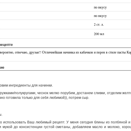
по вкусу
по вкусу
2 ст. л.
200 мл
рецепте
ероятно, отвечаю, друзья!! Отличнейшая начинка из кабачков и порея в стиле пасты Ка
ние
товим ингредиенты для начинки.
ружками/полукругами, чеснок мелко порубим, достанем сливки, отделим желтк
ычно готовила только для себя любимой)), потрем сыр.
ы.
о использовать Ваш любимый рецепт. У меня сегодня блины из полбяной и
и мукой до консистенции густой сметаны, добавляем масло и молоко, хо