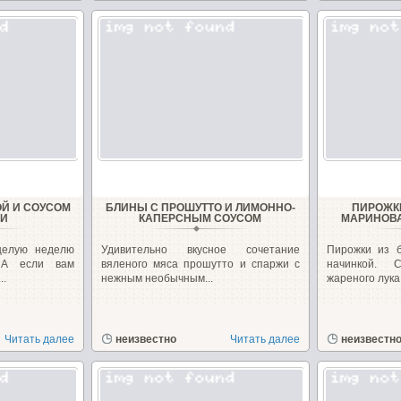
Й И СОУСОМ
БЛИНЫ С ПРОШУТТО И ЛИМОННO-
ПИРОЖК
ЛИ
КАПЕРСНЫМ СОУСОМ
МАРИНОВ
целую неделю
Удивительно вкусное сочетание
Пирожки из 
 А если вам
вяленого мяса прошутто и спаржи с
начинкой. С
..
нежным необычным...
жареного лука.
Читать далее
неизвестно
Читать далее
неизвестн