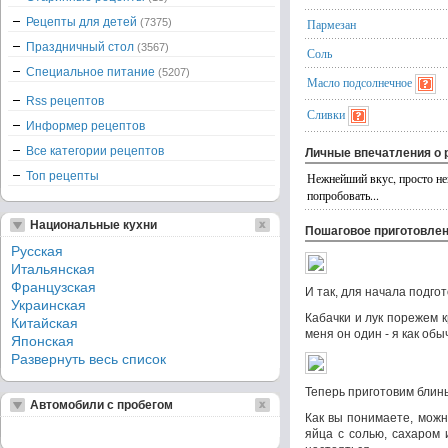
Рецепты для детей
(7375)
Пармезан
Праздничный стол
(3567)
Соль
Специальное питание
(5207)
Масло подсолнечное
Rss рецептов
Сливки
Информер рецептов
Все категории рецептов
Личные впечатления о 
Топ рецепты
Нежнейший вкус, просто нев
попробовать...
Национальные кухни
Пошаговое приготовле
Русская
Итальянская
Французская
И так, для начала подго
Украинская
Кабачки и лук порежем к
Китайская
меня он один - я как об
Японская
Развернуть весь список
Теперь приготовим блин
Автомобили с пробегом
Как вы понимаете, можн
яйца с солью, сахаром 