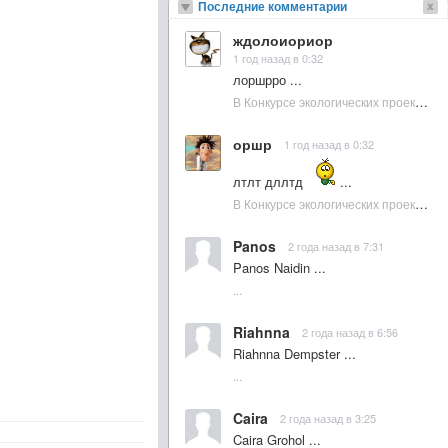
Последние комментарии
ждолоиориор
1 год назад в 0:32
лоршрро ...
В Конкурсе экологических проектов в Подмосковье активно участвовала молодежь :: NewsRbk.ru...
оршр
1 год назад в 0:32
лтлт дллтд
...
В Конкурсе экологических проектов в Подмосковье активно участвовала молодежь :: NewsRbk.ru...
Panos
2 года назад в 7:31
Panos Naidin ...
...
Riahnna
2 года назад в 6:56
Riahnna Dempster ...
...
Caira
2 года назад в 3:25
Caira Grohol ...