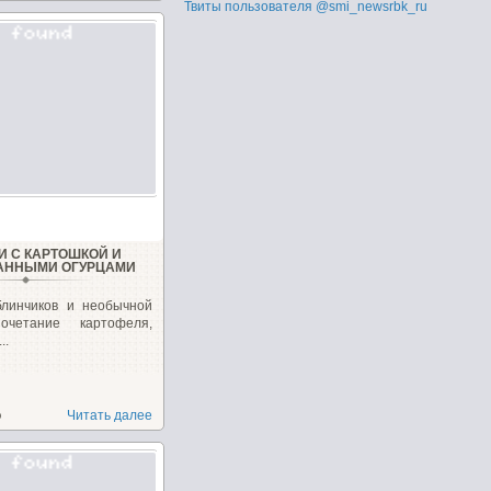
Твиты пользователя @smi_newsrbk_ru
И С КАРТОШКОЙ И
АННЫМИ ОГУРЦАМИ
блинчиков и необычной
очетание картофеля,
..
о
Читать далее