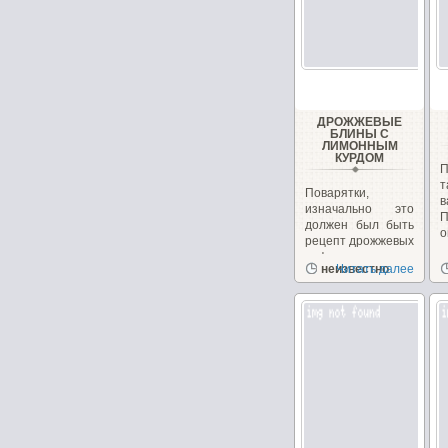
ДРОЖЖЕВЫЕ
БЛИНЫ С
ЛИМОННЫМ
КУРДОМ
П
т
Поварятки,
в
изначально это
П
должен был быть
о
рецепт дрожжевых
вафель с
неизвестно
Читать далее
лимонным...