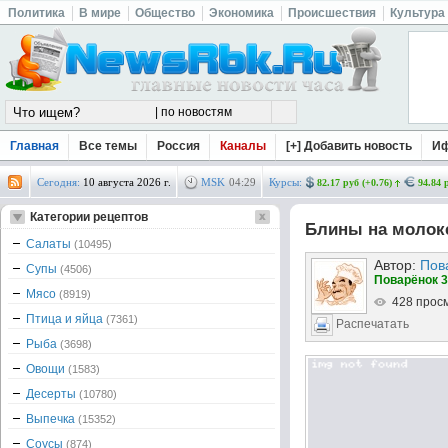
Политика
В мире
Общество
Экономика
Происшествия
Культура
Главная
Все темы
Россия
Каналы
[+] Добавить новость
И
Сегодня:
10 августа 2026 г.
MSK
04
:
29
Курсы:
82.17 руб (+0.76)
94.84 
Категории рецептов
Блины на молоке
Салаты
(10495)
Автор:
Пов
Супы
(4506)
Поварёнок 3
Мясо
(8919)
428 прос
Птица и яйца
(7361)
Распечатать
Рыба
(3698)
Овощи
(1583)
Десерты
(10780)
Выпечка
(15352)
Соусы
(874)