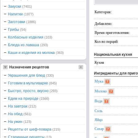
Закуски
(7401)
Категория:
Напитки
(1977)
Заготовки
(1886)
Добавлено:
Грибы
(54)
Время приготовления:
Колбасные изделия
(103)
Кол-во порций:
Блюда из лаваша
(293)
Каши и изделия из молока
(363)
Национальная кухня
Кухня
Назначения рецептов
Ингридиенты для приг
Украшения для блюд
(330)
Мука
Готовим в мультиварке
(845)
Молоко
Быстро, просто, вкусно
(293)
Едим на природе
(1566)
Вода
На завтрак
(212)
Соль
На обед
(561)
Яйцо
На ужин
(123)
Сахар
Рецепты от шеф-повара
(215)
Старинные рецепты
(13)