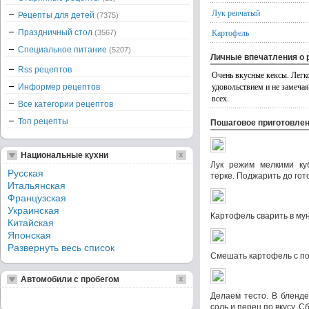
Лук репчатый
Рецепты для детей
(7375)
Картофель
Праздничный стол
(3567)
Специальное питание
(5207)
Личные впечатления о 
Rss рецептов
Очень вкусные кексы. Легко
удовольствием и не замечая
Информер рецептов
всех.
Все категории рецептов
Топ рецепты
Пошаговое приготовле
Национальные кухни
Лук режим мелкими куб
Русская
терке. Поджарить до гот
Итальянская
Французская
Украинская
Картофель сварить в мун
Китайская
Японская
Развернуть весь список
Смешать картофель с по
Автомобили с пробегом
Делаем тесто. В бленде
соль и перец по вкусу. С