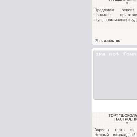
Предлагаю рецепт
пончиков, пригот
сгущённом молоке с чуд
неизвестно
ТОРТ "ШОКОЛ
НАСТРОЕН
Вариант торта из м
Нежный шоколадный 