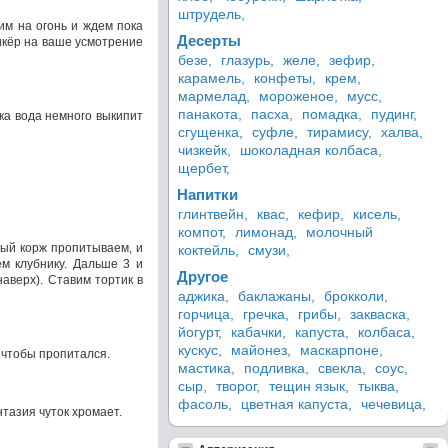
штрудель,
им на огонь и ждем пока
Десерты
ликёр на ваше усмотрение
безе,
глазурь,
желе,
зефир,
карамель,
конфеты,
крем,
мармелад,
мороженое,
мусс,
панакота,
пасха,
помадка,
пудинг,
ка вода немного выкипит
сгущенка,
суфле,
тирамису,
халва,
чизкейк,
шоколадная колбаса,
щербет,
Напитки
глинтвейн,
квас,
кефир,
кисель,
компот,
лимонад,
молочный
вый корж пропитываем, и
коктейль,
смузи,
м клубнику. Дальше 3 и
Другое
аверх). Ставим тортик в
аджика,
баклажаны,
брокколи,
горчица,
гречка,
грибы,
закваска,
йогурт,
кабачки,
капуста,
колбаса,
кускус,
майонез,
маскарпоне,
 чтобы пропитался.
мастика,
подливка,
свекла,
соус,
сыр,
творог,
тещин язык,
тыква,
фасоль,
цветная капуста,
чечевица,
тазия чуток хромает.