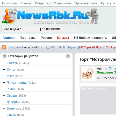
Политика
В мире
Общество
Экономика
Происшествия
Культура
Главная
Все темы
Россия
Каналы
[+] Добавить новость
И
Сегодня:
6 августа 2026 г.
MSK
00
:
58
Курсы:
80.93 руб (-0.20)
93.19 руб
Категории рецептов
Торт "История л
Салаты
(10495)
Автор:
Пов
Супы
(4506)
Поварёнок 3
Мясо
(8919)
325 прос
Птица и яйца
(7361)
Рыба
(3698)
Овощи
(1583)
Десерты
(10780)
Выпечка
(15352)
Соусы
(874)