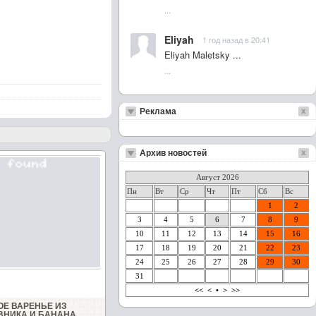
...
Eliyah
1 год назад в 20:41
Eliyah Maletsky ...
...
Реклама
Архив новостей
Август 2026
Пн
Вт
Ср
Чт
Пт
Сб
Вс
1
2
3
4
5
6
7
8
9
10
11
12
13
14
15
16
17
18
19
20
21
22
23
24
25
26
27
28
29
30
31
<<
<
•
>
>>
ОЕ ВАРЕНЬЕ ИЗ
НИКА И БАНАНА