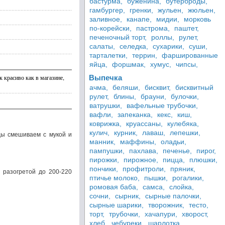
бастурма,
буженина,
бутерброды,
гамбургер,
гренки,
жульен,
жюльен,
заливное,
канапе,
мидии,
морковь
по-корейски,
пастрома,
паштет,
печеночный торт,
роллы,
рулет,
салаты,
селедка,
сухарики,
суши,
тарталетки,
террин,
фаршированные
яйца,
форшмак,
хумус,
чипсы,
 красиво как в магазине,
Выпечка
ачма,
беляши,
бисквит,
бисквитный
рулет,
блины,
брауни,
булочки,
ватрушки,
вафельные трубочки,
вафли,
запеканка,
кекс,
киш,
коврижка,
круассаны,
кулебяка,
кулич,
курник,
лаваш,
лепешки,
оды смешиваем с мукой и
манник,
маффины,
оладьи,
пампушки,
пахлава,
печенье,
пирог,
пирожки,
пирожное,
пицца,
плюшки,
пончики,
профитроли,
пряник,
 разогретой до 200-220
птичье молоко,
пышки,
рогалики,
ромовая баба,
самса,
слойка,
сочни,
сырник,
сырные палочки,
сырные шарики,
творожник,
тесто,
торт,
трубочки,
хачапури,
хворост,
хлеб,
чебуреки,
шарлотка,