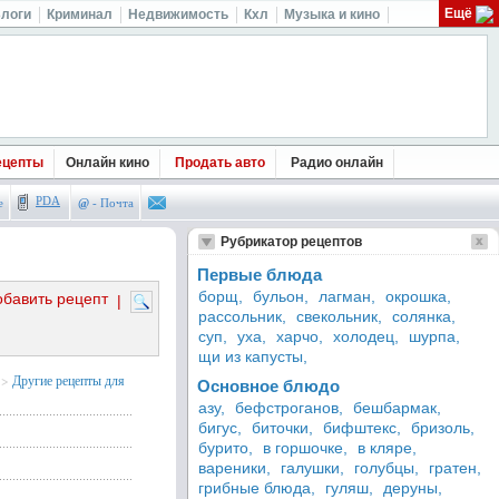
Ещё
логи
Криминал
Недвижимость
Кхл
Музыка и кино
ецепты
Онлайн кино
Продать авто
Радио онлайн
PDA
е
@
- Почта
Рубрикатор рецептов
Первые блюда
борщ,
бульон,
лагман,
окрошка,
обавить рецепт
|
рассольник,
свекольник,
солянка,
суп,
уха,
харчо,
холодец,
шурпа,
щи из капусты,
>
Другие рецепты для
Основное блюдо
азу,
бефстроганов,
бешбармак,
бигус,
биточки,
бифштекс,
бризоль,
бурито,
в горшочке,
в кляре,
вареники,
галушки,
голубцы,
гратен,
грибные блюда,
гуляш,
деруны,