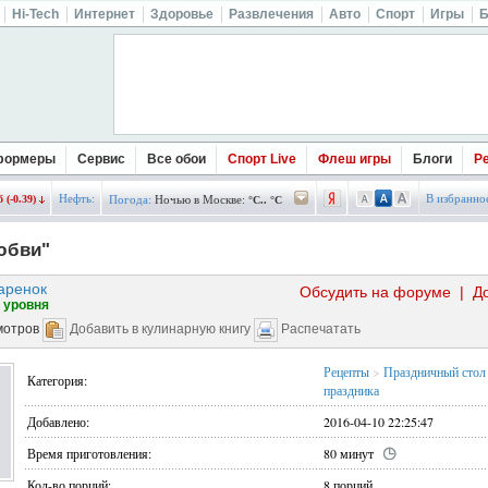
Hi-Tech
Интернет
Здоровье
Развлечения
Авто
Спорт
Игры
Б
формеры
Сервис
Все обои
Спорт Live
Флеш игры
Блоги
Р
Нефть:
В избранно
 (-0.39)
Погода:
Ночью в Москве:
°C.. °C
юбви"
аренок
Обсудить на форуме
|
Д
 уровня
мотров
Добавить в кулинарную книгу
Распечатать
Рецепты
>
Праздничный стол
Категория:
праздника
Добавлено:
2016-04-10 22:25:47
Время приготовления:
80 минут
Кол-во порций:
8 порций