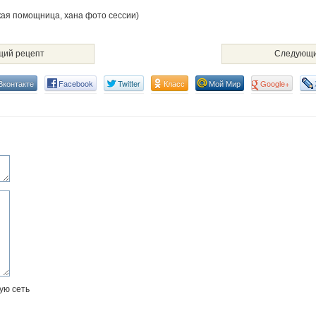
ая помощница, хана фото сессии)
ий рецепт
Следующи
Вконтакте
Facebook
Twitter
Класс
Мой Мир
Google+
ую сеть