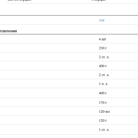
104
отовления
4 шт
230 г
2 ст. л.
400 г
2 ст. л.
1 ч. л.
400 г
170 г
120 мл
120 г
1 ст. л.