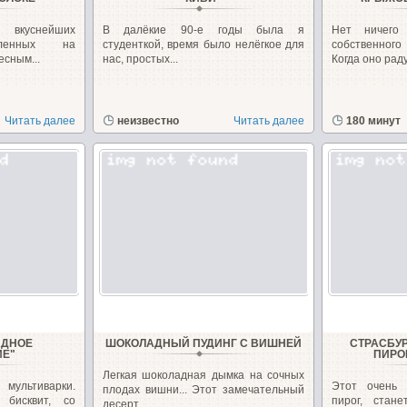
 вкуснейших
В далёкие 90-е годы была я
Нет ничего
овленных на
студенткой, время было нелёгкое для
собственног
есным...
нас, простых...
Когда оно раду
Читать далее
неизвестно
Читать далее
180 минут
АДНОЕ
ШОКОЛАДНЫЙ ПУДИНГ С ВИШНЕЙ
СТРАСБУ
ИЕ"
ПИРО
Легкая шоколадная дымка на сочных
ультиварки.
Этот очень
плодах вишни... Этот замечательный
бисквит, со
пирог, стан
десерт...