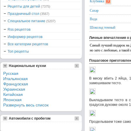
Клубника
Рецепты для детей
(7375)
Сахар
Праздничный стол
(3567)
Вода
Специальное питание
(5207)
Шоколад темный
Rss рецептов
Информер рецептов
Личные впечатления о 
Все категории рецептов
Самый лучший подарок на Де
но зато с любовью, а такой
Топ рецепты
Пошаговое приготовле
Национальные кухни
Русская
Итальянская
В миску вбить 2 яйца, 
замешиваем тесто.
Французская
Украинская
Китайская
Японская
Выкладываем тесто в с
Развернуть весь список
градусов духовке около 1
Автомобили с пробегом
Проделываем тоже самое,