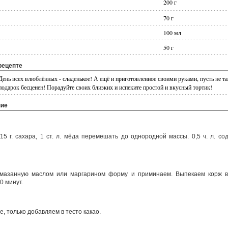
200 г
70 г
100 мл
50 г
рецепте
нь всех влюблённых - сладенькое! А ещё и приготовленное своими руками, пусть не так
 подарок бесценен! Порадуйте своих близких и испеките простой и вкусный тортик!
ние
115 г. сахара, 1 ст. л. мёда перемешать до однородной массы. 0,5 ч. л. с
мазанную маслом или маргарином форму и приминаем. Выпекаем корж в
0 минут.
 только добавляем в тесто какао.