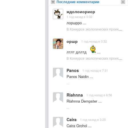
Последние комментарии
ждолоиориор
1 год назад в 0:32
лоршрро ...
В Конкурсе экологических проектов в Подмосковье активно участвовала молодежь :: NewsRbk.ru...
оршр
1 год назад в 0:32
лтлт дллтд
...
В Конкурсе экологических проектов в Подмосковье активно участвовала молодежь :: NewsRbk.ru...
Panos
1 год назад в 7:31
Panos Naidin ...
...
Riahnna
1 год назад в 6:56
Riahnna Dempster ...
...
Caira
1 год назад в 3:25
Caira Grohol ...