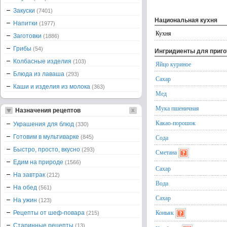
Закуски
(7401)
Национальная кухня
Напитки
(1977)
Кухня
Заготовки
(1886)
Грибы
(54)
Ингридиенты для приг
Колбасные изделия
(103)
Яйцо куриное
Блюда из лаваша
(293)
Сахар
Каши и изделия из молока
(363)
Мед
Мука пшеничная
Назначения рецептов
Какао-порошок
Украшения для блюд
(330)
Готовим в мультиварке
Сода
(845)
Быстро, просто, вкусно
(293)
Сметана
Едим на природе
(1566)
Сахар
На завтрак
(212)
Вода
На обед
(561)
Сахар
На ужин
(123)
Коньяк
Рецепты от шеф-повара
(215)
Старинные рецепты
(13)