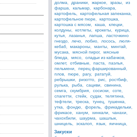
долма,
драники,
жаркое,
зразы,
из
фарша,
кальмар,
карбонара,
картофель,
картофельная запеканка,
картофельное пюре,
картошка,
картошка с мясом,
каша,
клецки,
колдуны,
котлеты,
крокеты,
курица,
кутья,
лазанья,
лапша,
ласточкино
гнездо,
лечо,
лобио,
лосось,
люля-
кебаб,
макароны,
манты,
минтай,
мусака,
мясной пирог,
мясные
блюда,
мясо,
оладьи из кабачков,
омлет,
отбивные,
паста,
паэлья,
пельмени,
перец фаршированный,
плов,
пюре,
рагу,
рататуй,
ребрышки,
ризотто,
рис,
ростбиф,
рулька,
рыба,
сациви,
свинина,
семга,
скумбрия,
сосиски,
соте,
спагетти,
стейк,
судак,
телятина,
тефтели,
треска,
тунец,
тушенка,
утка,
фондю,
форель,
фрикадельки,
фрикасе,
ханум,
хинкали,
чанахи,
чахохбили,
шаурма,
шашлык,
шницель,
эскалоп,
язык,
яичница,
Закуски