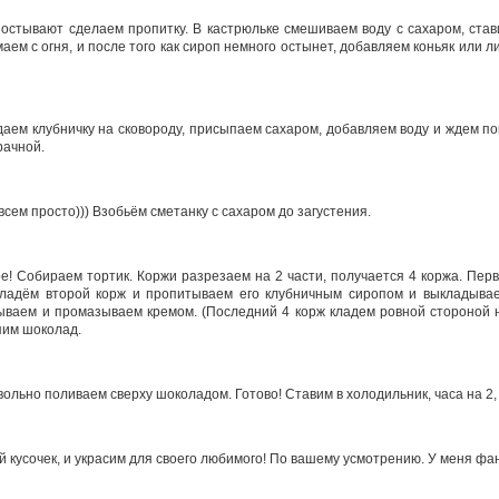
 остывают сделаем пропитку. В кастрюльке смешиваем воду с сахаром, став
аем с огня, и после того как сироп немного остынет, добавляем коньяк или 
даем клубничку на сковороду, присыпаем сахаром, добавляем воду и ждем по
рачной.
всем просто))) Взобьём сметанку с сахаром до загустения.
е! Собираем тортик. Коржи разрезаем на 2 части, получается 4 коржа. Пер
ладём второй корж и пропитываем его клубничным сиропом и выкладывае
ываем и промазываем кремом. (Последний 4 корж кладем ровной стороной н
пим шоколад.
ольно поливаем сверху шоколадом. Готово! Ставим в холодильник, часа на 2,
кусочек, и украсим для своего любимого! По вашему усмотрению. У меня фан