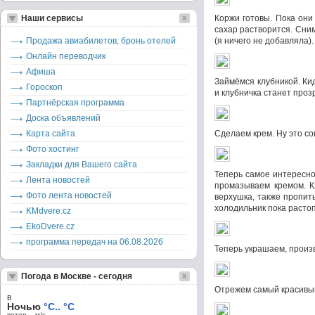
Наши сервисы
Коржи готовы. Пока они
сахар растворится. Сним
Продажа авиабилетов, бронь отелей
(я ничего не добавляла).
Онлайн переводчик
Афиша
Займёмся клубникой. Ки
Гороскоп
и клубничка станет проз
Партнёрская программа
Доска объявлений
Карта сайта
Сделаем крем. Ну это со
Фото хостинг
Закладки для Вашего сайта
Теперь самое интересно
Лента новостей
промазываем кремом. К
Фото лента новостей
верхушка, также пропит
холодильник пока расто
KMdvere.cz
EkoDvere.cz
программа передач на 06.08.2026
Теперь украшаем, произв
Погода в Москве - сегодня
Отрежем самый красивый 
в
Ночью
°C.. °C
ветер – м/c