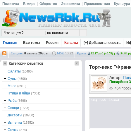
Политика
В мире
Общество
Экономика
Происшествия
Культура
Главная
Все темы
Россия
Каналы
[+] Добавить новость
И
Сегодня:
8 августа 2026 г.
MSK
13
:
22
Курсы:
82.17 руб (+0.76)
94.84 ру
Категории рецептов
Торт-кекс "Фран
Салаты
(10495)
Автор:
Пов
Супы
(4506)
Поварёнок 3
Мясо
(8919)
464 прос
Птица и яйца
(7361)
Рыба
(3698)
Овощи
(1583)
Десерты
(10780)
Выпечка
(15352)
Соусы
(874)