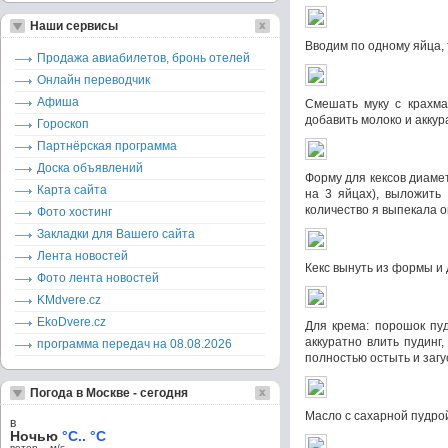
Наши сервисы
Вводим по одному яйца
Продажа авиабилетов, бронь отелей
Онлайн переводчик
Афиша
Смешать муку с крахма
добавить молоко и акку
Гороскоп
Партнёрская программа
Доска объявлений
Форму для кексов диамет
Карта сайта
на 3 яйцах), выложить 
количество я выпекала о
Фото хостинг
Закладки для Вашего сайта
Лента новостей
Кекс вынуть из формы и д
Фото лента новостей
KMdvere.cz
EkoDvere.cz
Для крема: порошок пуд
аккуратно влить пудинг
программа передач на 08.08.2026
полностью остыть и загу
Погода в Москве - сегодня
Масло с сахарной пудрой
в
Ночью
°C.. °C
ветер – м/c