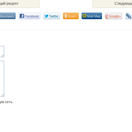
ий рецепт
Следующи
Вконтакте
Facebook
Twitter
Класс
Мой Мир
Google+
ую сеть