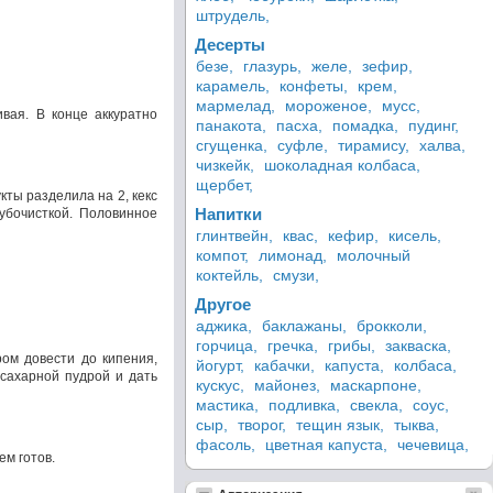
штрудель,
Десерты
безе,
глазурь,
желе,
зефир,
карамель,
конфеты,
крем,
мармелад,
мороженое,
мусс,
вая. В конце аккуратно
панакота,
пасха,
помадка,
пудинг,
сгущенка,
суфле,
тирамису,
халва,
чизкейк,
шоколадная колбаса,
щербет,
кты разделила на 2, кекс
Напитки
зубочисткой. Половинное
глинтвейн,
квас,
кефир,
кисель,
компот,
лимонад,
молочный
коктейль,
смузи,
Другое
аджика,
баклажаны,
брокколи,
горчица,
гречка,
грибы,
закваска,
ром довести до кипения,
йогурт,
кабачки,
капуста,
колбаса,
 сахарной пудрой и дать
кускус,
майонез,
маскарпоне,
мастика,
подливка,
свекла,
соус,
сыр,
творог,
тещин язык,
тыква,
фасоль,
цветная капуста,
чечевица,
ем готов.