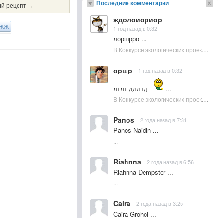
Последние комментарии
й рецепт →
ждолоиориор
ЖЖ
1 год назад в 0:32
лоршрро ...
В Конкурсе экологических проектов в Подмосковье активно участвовала молодежь :: NewsRbk.ru...
оршр
1 год назад в 0:32
лтлт дллтд
...
В Конкурсе экологических проектов в Подмосковье активно участвовала молодежь :: NewsRbk.ru...
Panos
2 года назад в 7:31
Panos Naidin ...
...
Riahnna
2 года назад в 6:56
Riahnna Dempster ...
...
Caira
2 года назад в 3:25
Caira Grohol ...