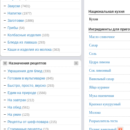
Закуски
(7401)
Национальная кухня
Напитки
(1977)
Кухня
Заготовки
(1886)
Грибы
(54)
Ингридиенты для приг
Колбасные изделия
(103)
Масло сливочное
Блюда из лаваша
(293)
Сахар
Каши и изделия из молока
(363)
Соль
Цедра лимона
Назначения рецептов
Сок лимонный
Украшения для блюд
(330)
Готовим в мультиварке
Ванильный сахар
(845)
Быстро, просто, вкусно
(293)
Яйцо куриное
Едим на природе
(1566)
Мука пшеничная
На завтрак
(212)
Крахмал кукурузный
На обед
(561)
Молоко
На ужин
(123)
Разрыхлитель теста
Рецепты от шеф-повара
(215)
Пудинг ванильный
Старинные рецепты
(13)