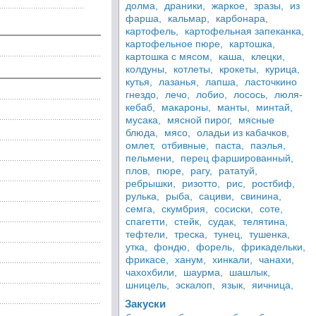
долма,
драники,
жаркое,
зразы,
из
фарша,
кальмар,
карбонара,
картофель,
картофельная запеканка,
картофельное пюре,
картошка,
картошка с мясом,
каша,
клецки,
колдуны,
котлеты,
крокеты,
курица,
кутья,
лазанья,
лапша,
ласточкино
гнездо,
лечо,
лобио,
лосось,
люля-
кебаб,
макароны,
манты,
минтай,
мусака,
мясной пирог,
мясные
блюда,
мясо,
оладьи из кабачков,
омлет,
отбивные,
паста,
паэлья,
пельмени,
перец фаршированный,
плов,
пюре,
рагу,
рататуй,
ребрышки,
ризотто,
рис,
ростбиф,
рулька,
рыба,
сациви,
свинина,
семга,
скумбрия,
сосиски,
соте,
спагетти,
стейк,
судак,
телятина,
тефтели,
треска,
тунец,
тушенка,
утка,
фондю,
форель,
фрикадельки,
фрикасе,
ханум,
хинкали,
чанахи,
чахохбили,
шаурма,
шашлык,
шницель,
эскалоп,
язык,
яичница,
Закуски