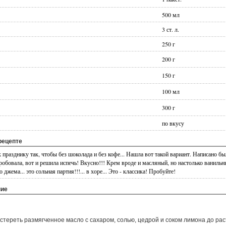
500 мл
3 ст. л.
250 г
200 г
150 г
100 мл
300 г
по вкусу
рецепте
к празднику так, чтобы без шоколада и без кофе... Нашла вот такой вариант. Написано бы
робовала, вот и решила испечь! Вкусно!!! Крем вроде и масляный, но настолько ваниль
 джема... это сольная партия!!!... в хоре... Это - классика! Пробуйте!
ние
стереть размягченное масло с сахаром, солью, цедрой и соком лимона до ра