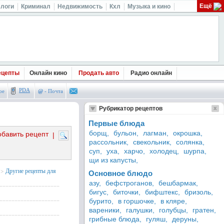
Ещё
логи
Криминал
Недвижимость
Кхл
Музыка и кино
ецепты
Онлайн кино
Продать авто
Радио онлайн
PDA
ое
@
- Почта
Рубрикатор рецептов
Первые блюда
борщ,
бульон,
лагман,
окрошка,
обавить рецепт
|
рассольник,
свекольник,
солянка,
суп,
уха,
харчо,
холодец,
шурпа,
щи из капусты,
>
Другие рецепты для
Основное блюдо
азу,
бефстроганов,
бешбармак,
бигус,
биточки,
бифштекс,
бризоль,
бурито,
в горшочке,
в кляре,
вареники,
галушки,
голубцы,
гратен,
грибные блюда,
гуляш,
деруны,