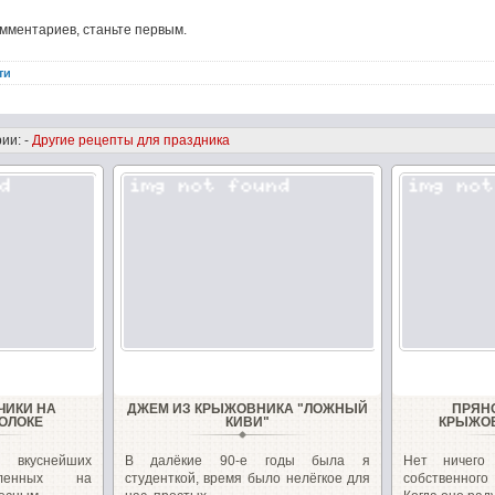
омментариев, станьте первым.
ти
ии: -
Другие рецепты для праздника
ЧИКИ НА
ДЖЕМ ИЗ КРЫЖОВНИКА "ЛОЖНЫЙ
ПРЯН
ОЛОКЕ
КИВИ"
КРЫЖОВ
 вкуснейших
В далёкие 90-е годы была я
Нет ничего
овленных на
студенткой, время было нелёгкое для
собственног