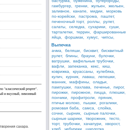
бастурма,
буженина,
бутерброды,
гамбургер,
гренки,
жульен,
жюльен,
заливное,
канапе,
мидии,
морковь
по-корейски,
пастрома,
паштет,
печеночный торт,
роллы,
рулет,
салаты,
селедка,
сухарики,
суши,
тарталетки,
террин,
фаршированные
яйца,
форшмак,
хумус,
чипсы,
Выпечка
ачма,
беляши,
бисквит,
бисквитный
рулет,
блины,
брауни,
булочки,
ватрушки,
вафельные трубочки,
вафли,
запеканка,
кекс,
киш,
коврижка,
круассаны,
кулебяка,
кулич,
курник,
лаваш,
лепешки,
манник,
маффины,
оладьи,
пампушки,
пахлава,
печенье,
пирог,
ло "классический рецепт".
пирожки,
пирожное,
пицца,
плюшки,
ный и вкусный, лимонный
пончики,
профитроли,
пряник,
птичье молоко,
пышки,
рогалики,
ромовая баба,
самса,
слойка,
сочни,
сырник,
сырные палочки,
сырные шарики,
творожник,
тесто,
торт,
трубочки,
хачапури,
хворост,
створения сахара.
хлеб,
чебуреки,
шарлотка,