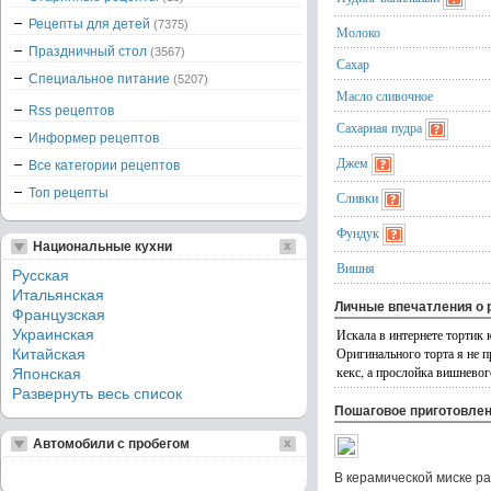
Рецепты для детей
(7375)
Молоко
Праздничный стол
(3567)
Сахар
Специальное питание
(5207)
Масло сливочное
Rss рецептов
Сахарная пудра
Информер рецептов
Джем
Все категории рецептов
Топ рецепты
Сливки
Фундук
Национальные кухни
Вишня
Русская
Итальянская
Личные впечатления о 
Французская
Украинская
Искала в интернете тортик 
Оригинального торта я не п
Китайская
кекс, а прослойка вишневого
Японская
Развернуть весь список
Пошаговое приготовле
Автомобили с пробегом
В керамической миске ра