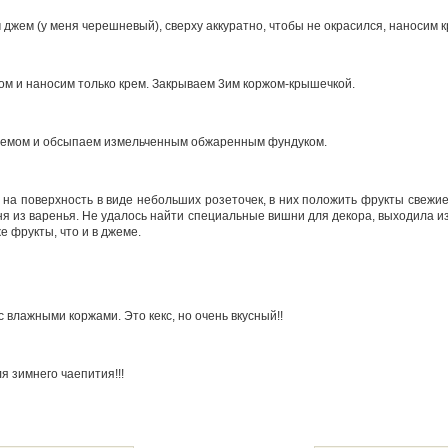
джем (у меня черешневый), сверху аккуратно, чтобы не окрасился, наносим к
м и наносим только крем. Закрываем 3им коржом-крышечкой.
кремом и обсыпаем измельченным обжаренным фундуком.
 на поверхность в виде небольших розеточек, в них положить фрукты свежие 
ня из варенья. Не удалось найти специальные вишни для декора, выходила и
е фрукты, что и в джеме.
с влажными коржами. Это кекс, но очень вкусный!!
я зимнего чаепития!!!