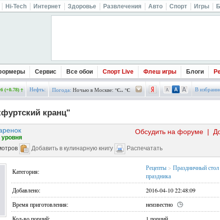
Hi-Tech
Интернет
Здоровье
Развлечения
Авто
Спорт
Игры
Б
формеры
Сервис
Все обои
Спорт Live
Флеш игры
Блоги
Р
Нефть:
В избранн
б (+0.78)
Погода:
Ночью в Москве:
°C.. °C
кфуртский кранц"
аренок
Обсудить на форуме
|
Д
 уровня
мотров
Добавить в кулинарную книгу
Распечатать
Рецепты
>
Праздничный стол
Категория:
праздника
Добавлено:
2016-04-10 22:48:09
Время приготовления:
неизвестно
Кол-во порций:
1 порций