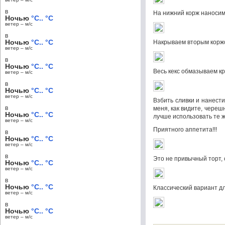
в
На нижний корж наносим 
Ночью
°C.. °C
ветер – м/c
в
Ночью
°C.. °C
Накрываем вторым коржо
ветер – м/c
в
Ночью
°C.. °C
Весь кекс обмазываем 
ветер – м/c
в
Ночью
°C.. °C
ветер – м/c
Взбить сливки и нанести
в
меня, как видите, череш
Ночью
°C.. °C
лучше использовать те ж
ветер – м/c
Приятного аппетита!!!
в
Ночью
°C.. °C
ветер – м/c
в
Это не привычный торт, 
Ночью
°C.. °C
ветер – м/c
в
Ночью
°C.. °C
Классический вариант дл
ветер – м/c
в
Ночью
°C.. °C
ветер – м/c