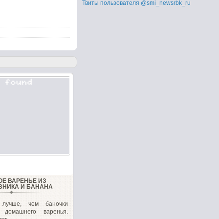
Твиты пользователя @smi_newsrbk_ru
ОЕ ВАРЕНЬЕ ИЗ
НИКА И БАНАНА
 лучше, чем баночки
о домашнего варенья.