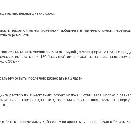
, тщательно перемешивая ложкой
лом и разрыхлителем, понемногу добавлять в масляную смесь, перемеши
ратно перемешать.
ром 26 см смазать маслом и обсыпать мукой ( у меня форма 20 см, все проду
смесь и выпекать при 180 "верх-низ" около часа, готовность проверяем 
коло 30 мин.
ать ему остыть, после чего разрезать на 3 части.
инга растворить в нескольких ложках молока. Оставшееся молоко с сааха
, помешивая. Еще раз довести до кипения и снять с огня. Посыпать сверху
стеть.
 взбить в пышную массу, добавляем по ложке пудинг, продолжая взбивать. Кр