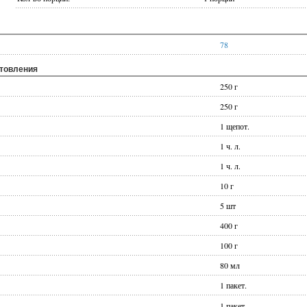
78
отовления
250 г
250 г
1 щепот.
1 ч. л.
1 ч. л.
10 г
5 шт
400 г
100 г
80 мл
1 пакет.
1 пакет.