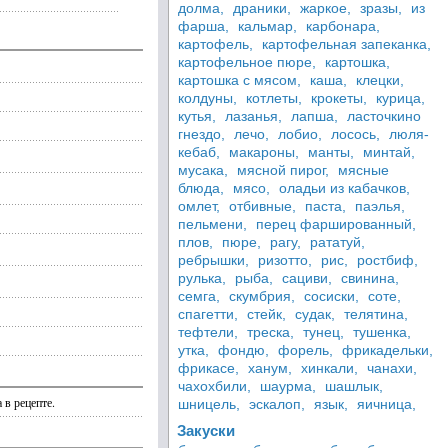
долма,
драники,
жаркое,
зразы,
из
фарша,
кальмар,
карбонара,
картофель,
картофельная запеканка,
картофельное пюре,
картошка,
картошка с мясом,
каша,
клецки,
колдуны,
котлеты,
крокеты,
курица,
кутья,
лазанья,
лапша,
ласточкино
гнездо,
лечо,
лобио,
лосось,
люля-
кебаб,
макароны,
манты,
минтай,
мусака,
мясной пирог,
мясные
блюда,
мясо,
оладьи из кабачков,
омлет,
отбивные,
паста,
паэлья,
пельмени,
перец фаршированный,
плов,
пюре,
рагу,
рататуй,
ребрышки,
ризотто,
рис,
ростбиф,
рулька,
рыба,
сациви,
свинина,
семга,
скумбрия,
сосиски,
соте,
спагетти,
стейк,
судак,
телятина,
тефтели,
треска,
тунец,
тушенка,
утка,
фондю,
форель,
фрикадельки,
фрикасе,
ханум,
хинкали,
чанахи,
чахохбили,
шаурма,
шашлык,
 в рецепте.
шницель,
эскалоп,
язык,
яичница,
Закуски