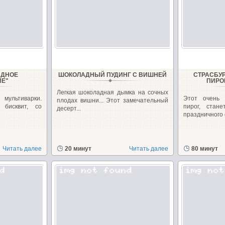
АДНОЕ
ШОКОЛАДНЫЙ ПУДИНГ С ВИШНЕЙ
СТРАСБУ
ИЕ"
ПИРО
Легкая шоколадная дымка на сочных
ультиварки.
Этот очень
плодах вишни... Этот замечательный
бисквит, со
пирог, стан
десерт...
праздничного с
Читать далее
20 минут
Читать далее
80 минут