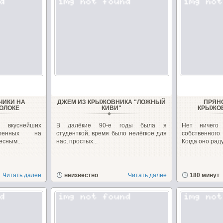
ЧИКИ НА
ДЖЕМ ИЗ КРЫЖОВНИКА "ЛОЖНЫЙ
ПРЯН
ОЛОКЕ
КИВИ"
КРЫЖОВ
 вкуснейших
В далёкие 90-е годы была я
Нет ничего
овленных на
студенткой, время было нелёгкое для
собственног
есным...
нас, простых...
Когда оно раду
Читать далее
неизвестно
Читать далее
180 минут