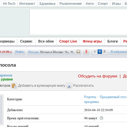
Hi-Tech
Интернет
Здоровье
Развлечения
Авто
Спорт
Игры
Б
формеры
Сервис
Все обои
Спорт Live
Флеш игры
Блоги
Р
Нефть:
В избранно
 (-0.39)
Погода:
Ночью в Москве:
°C.. °C
посола
аренок
Обсудить на форуме
|
Д
 уровня
мотров
Добавить в кулинарную книгу
Распечатать
Рецепты
>
Праздничный стол
Категория:
праздника
Добавлено:
2016-04-10 22:54:09
Время приготовления:
90 минут
Кол-во порций:
10 порций