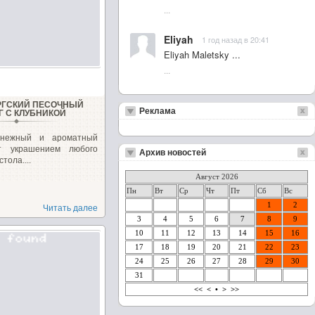
...
Eliyah
1 год назад в 20:41
Eliyah Maletsky ...
...
РГСКИЙ ПЕСОЧНЫЙ
Реклама
Г С КЛУБНИКОЙ
 нежный и ароматный
ет украшением любого
Архив новостей
тола....
Август 2026
Пн
Вт
Ср
Чт
Пт
Сб
Вс
1
2
Читать далее
3
4
5
6
7
8
9
10
11
12
13
14
15
16
17
18
19
20
21
22
23
24
25
26
27
28
29
30
31
<<
<
•
>
>>