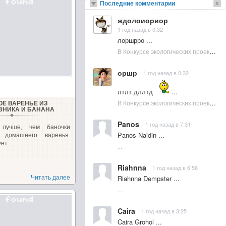
Последние комментарии
ждолоиориор
1 год назад в 0:32
лоршрро ...
В Конкурсе экологических проектов в Подмосковье активно участвовала молодежь :: NewsRbk.ru...
оршр
1 год назад в 0:32
лтлт дллтд
...
В Конкурсе экологических проектов в Подмосковье активно участвовала молодежь :: NewsRbk.ru...
ОЕ ВАРЕНЬЕ ИЗ
НИКА И БАНАНА
Panos
1 год назад в 7:31
 лучше, чем баночки
Panos Naidin ...
о домашнего варенья.
ет...
...
Riahnna
1 год назад в 6:56
Riahnna Dempster ...
Читать далее
...
Caira
1 год назад в 3:25
Caira Grohol ...