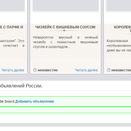
 С ПАРФЕ И
ЧИЗКЕЙК С ВИШНЕВЫМ СОУСОМ
КОРОЛЕВ
Невероятно вкусный и нежный
антазия". Это
Королев
чизкейк с пикантным вишневым
 сочетает в
необыкновенн
соусом и шоколадом...
даже вы не люб
Читать далее
неизвестно
Читать далее
неизвестн
объявлений России.
bk board
Добавить объявление