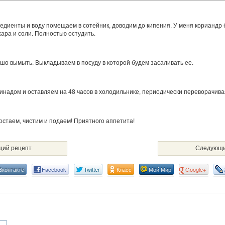
редиенты и воду помещаем в сотейник, доводим до кипения. У меня корианд
ара и соли. Полностью остудить.
шо вымыть. Выкладываем в посуду в которой будем засаливать ее.
надом и оставляем на 48 часов в холодильнике, периодически переворачива
остаем, чистим и подаем! Приятного аппетита!
ий рецепт
Следующи
Вконтакте
Facebook
Twitter
Класс
Мой Мир
Google+