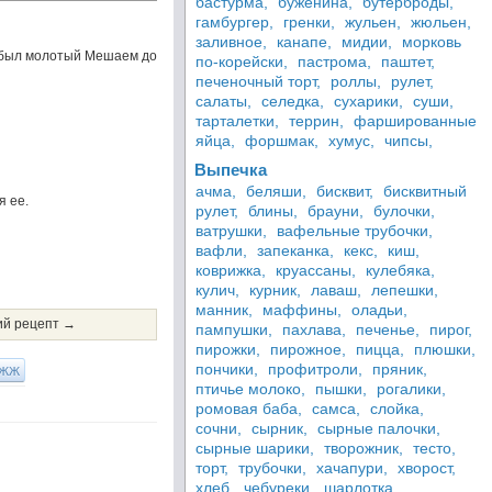
бастурма,
буженина,
бутерброды,
гамбургер,
гренки,
жульен,
жюльен,
заливное,
канапе,
мидии,
морковь
р был молотый Мешаем до
по-корейски,
пастрома,
паштет,
печеночный торт,
роллы,
рулет,
салаты,
селедка,
сухарики,
суши,
тарталетки,
террин,
фаршированные
яйца,
форшмак,
хумус,
чипсы,
Выпечка
ачма,
беляши,
бисквит,
бисквитный
я ее.
рулет,
блины,
брауни,
булочки,
ватрушки,
вафельные трубочки,
вафли,
запеканка,
кекс,
киш,
коврижка,
круассаны,
кулебяка,
кулич,
курник,
лаваш,
лепешки,
манник,
маффины,
оладьи,
й рецепт →
пампушки,
пахлава,
печенье,
пирог,
пирожки,
пирожное,
пицца,
плюшки,
пончики,
профитроли,
пряник,
ЖЖ
птичье молоко,
пышки,
рогалики,
ромовая баба,
самса,
слойка,
сочни,
сырник,
сырные палочки,
сырные шарики,
творожник,
тесто,
торт,
трубочки,
хачапури,
хворост,
хлеб,
чебуреки,
шарлотка,