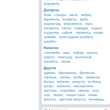
штрудель,
Десерты
безе,
глазурь,
желе,
зефир,
карамель,
конфеты,
крем,
мармелад,
мороженое,
мусс,
панакота,
пасха,
помадка,
пудинг,
сгущенка,
суфле,
тирамису,
халва,
чизкейк,
шоколадная колбаса,
щербет,
Напитки
глинтвейн,
квас,
кефир,
кисель,
компот,
лимонад,
молочный
коктейль,
смузи,
Другое
аджика,
баклажаны,
брокколи,
горчица,
гречка,
грибы,
закваска,
йогурт,
кабачки,
капуста,
колбаса,
кускус,
майонез,
маскарпоне,
мастика,
подливка,
свекла,
соус,
сыр,
творог,
тещин язык,
тыква,
фасоль,
цветная капуста,
чечевица,