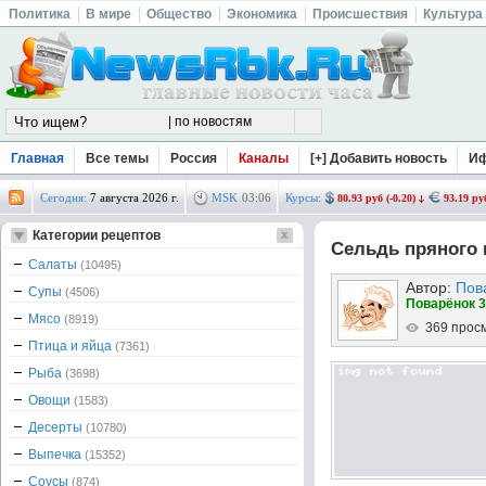
Политика
В мире
Общество
Экономика
Происшествия
Культура
Главная
Все темы
Россия
Каналы
[+] Добавить новость
И
Сегодня:
7 августа 2026 г.
MSK
03
:
06
Курсы:
80.93 руб (-0.20)
93.19 руб
Категории рецептов
Сельдь пряного 
Салаты
(10495)
Автор:
Пов
Супы
(4506)
Поварёнок 3
Мясо
(8919)
369 прос
Птица и яйца
(7361)
Рыба
(3698)
Овощи
(1583)
Десерты
(10780)
Выпечка
(15352)
Соусы
(874)