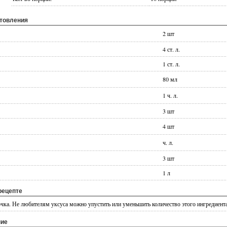
отовления
2 шт
4 ст. л.
1 ст. л.
80 мл
1 ч. л.
3 шт
4 шт
ч. л.
3 шт
1 л
рецепте
чка. Не любителям уксуса можно упустить или уменьшить количество этого ингредиента
ние