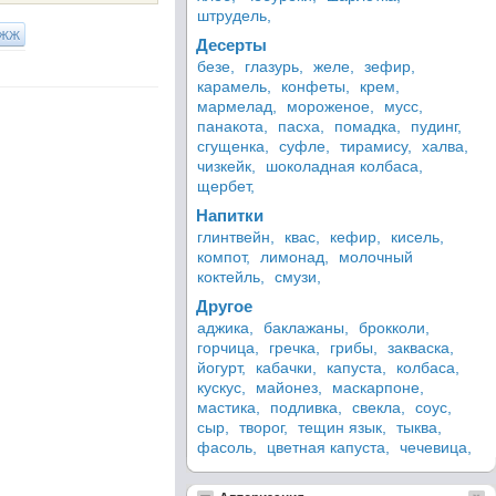
штрудель,
ЖЖ
Десерты
безе,
глазурь,
желе,
зефир,
карамель,
конфеты,
крем,
мармелад,
мороженое,
мусс,
панакота,
пасха,
помадка,
пудинг,
сгущенка,
суфле,
тирамису,
халва,
чизкейк,
шоколадная колбаса,
щербет,
Напитки
глинтвейн,
квас,
кефир,
кисель,
компот,
лимонад,
молочный
коктейль,
смузи,
Другое
аджика,
баклажаны,
брокколи,
горчица,
гречка,
грибы,
закваска,
йогурт,
кабачки,
капуста,
колбаса,
кускус,
майонез,
маскарпоне,
мастика,
подливка,
свекла,
соус,
сыр,
творог,
тещин язык,
тыква,
фасоль,
цветная капуста,
чечевица,