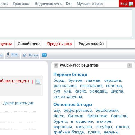
Ещё
логи
Криминал
Недвижимость
Кхл
Музыка и кино
ецепты
Онлайн кино
Продать авто
Радио онлайн
PDA
ое
@
- Почта
Рубрикатор рецептов
Первые блюда
борщ,
бульон,
лагман,
окрошка,
обавить рецепт
|
рассольник,
свекольник,
солянка,
суп,
уха,
харчо,
холодец,
шурпа,
щи из капусты,
>
Другие рецепты для
Основное блюдо
азу,
бефстроганов,
бешбармак,
бигус,
биточки,
бифштекс,
бризоль,
бурито,
в горшочке,
в кляре,
вареники,
галушки,
голубцы,
гратен,
грибные блюда,
гуляш,
деруны,