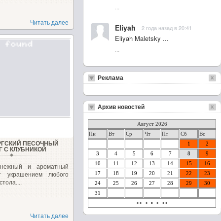
...
Читать далее
Eliyah
2 года назад в 20:41
Eliyah Maletsky ...
...
Реклама
Архив новостей
Август 2026
Пн
Вт
Ср
Чт
Пт
Сб
Вс
РГСКИЙ ПЕСОЧНЫЙ
1
2
Г С КЛУБНИКОЙ
3
4
5
6
7
8
9
10
11
12
13
14
15
16
 нежный и ароматный
17
18
19
20
21
22
23
ет украшением любого
тола....
24
25
26
27
28
29
30
31
<<
<
•
>
>>
Читать далее