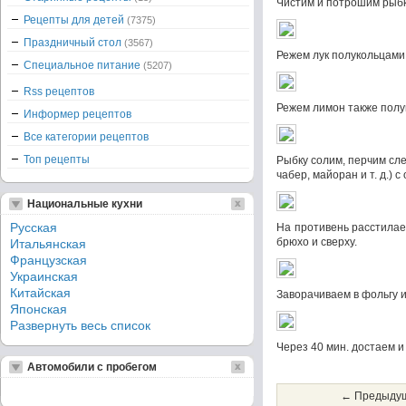
Чистим и потрошим рыб
Рецепты для детей
(7375)
Праздничный стол
(3567)
Режем лук полукольцами
Специальное питание
(5207)
Rss рецептов
Режем лимон также пол
Информер рецептов
Все категории рецептов
Топ рецепты
Рыбку солим, перчим сле
чабер, майоран и т. д.)
Национальные кухни
Русская
На противень расстилаем
брюхо и сверху.
Итальянская
Французская
Украинская
Китайская
Заворачиваем в фольгу и
Японская
Развернуть весь список
Через 40 мин. достаем и
Автомобили с пробегом
← Предыдущ