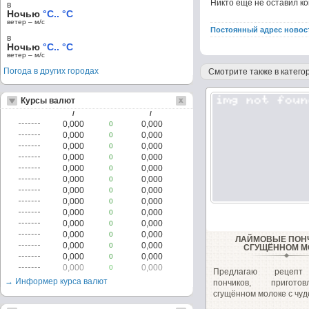
Никто ещё не оставил к
в
Ночью
°C.. °C
ветер – м/c
Постоянный адрес новос
в
Ночью
°C.. °C
ветер – м/c
Погода в других городах
Смотрите также в категор
Курсы валют
/
/
0,000
0,000
0
0,000
0,000
0
0,000
0,000
0
0,000
0,000
0
0,000
0,000
0
0,000
0,000
0
0,000
0,000
0
0,000
0,000
0
0,000
0,000
0
0,000
0,000
0
0,000
0,000
0
ЛАЙМОВЫЕ ПОН
0,000
0,000
0
СГУЩЁННОМ М
0,000
0,000
0
0,000
0,000
0
Предлагаю рецепт
→ Информер курса валют
пончиков, пригот
сгущённом молоке с чуд