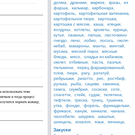
долма,
драники,
жаркое,
зразы,
из
фарша,
кальмар,
карбонара,
картофель,
картофельная запеканка,
картофельное пюре,
картошка,
картошка с мясом,
каша,
клецки,
колдуны,
котлеты,
крокеты,
курица,
кутья,
лазанья,
лапша,
ласточкино
гнездо,
лечо,
лобио,
лосось,
люля-
кебаб,
макароны,
манты,
минтай,
мусака,
мясной пирог,
мясные
блюда,
мясо,
оладьи из кабачков,
омлет,
отбивные,
паста,
паэлья,
пельмени,
перец фаршированный,
плов,
пюре,
рагу,
рататуй,
ребрышки,
ризотто,
рис,
ростбиф,
рулька,
рыба,
сациви,
свинина,
семга,
скумбрия,
сосиски,
соте,
а использовать теже
спагетти,
стейк,
судак,
телятина,
пятком и тогда процесс
тефтели,
треска,
тунец,
тушенка,
получится порвать кожицу,
утка,
фондю,
форель,
фрикадельки,
фрикасе,
ханум,
хинкали,
чанахи,
чахохбили,
шаурма,
шашлык,
шницель,
эскалоп,
язык,
яичница,
Закуски