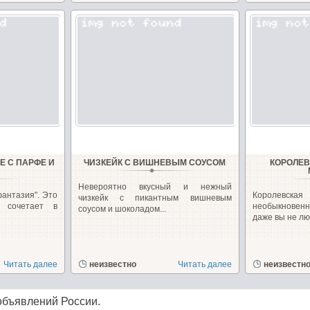
 С ПАРФЕ И
ЧИЗКЕЙК С ВИШНЕВЫМ СОУСОМ
КОРОЛЕВ
Невероятно вкусный и нежный
антазия". Это
Королев
чизкейк с пикантным вишневым
 сочетает в
необыкновенн
соусом и шоколадом...
даже вы не люб
Читать далее
неизвестно
Читать далее
неизвестн
объявлений России.