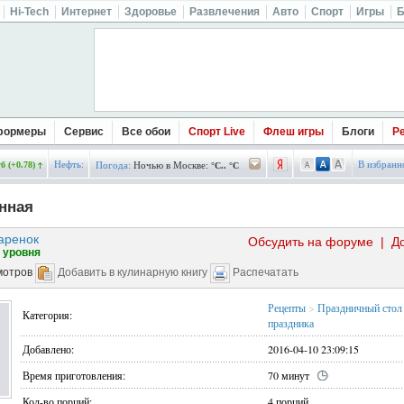
Hi-Tech
Интернет
Здоровье
Развлечения
Авто
Спорт
Игры
Б
формеры
Сервис
Все обои
Спорт Live
Флеш игры
Блоги
Р
Нефть:
В избранн
б (+0.78)
Погода:
Ночью в Москве:
°C.. °C
нная
аренок
Обсудить на форуме
|
Д
 уровня
мотров
Добавить в кулинарную книгу
Распечатать
Рецепты
>
Праздничный стол
Категория:
праздника
Добавлено:
2016-04-10 23:09:15
Время приготовления:
70 минут
Кол-во порций:
4 порций