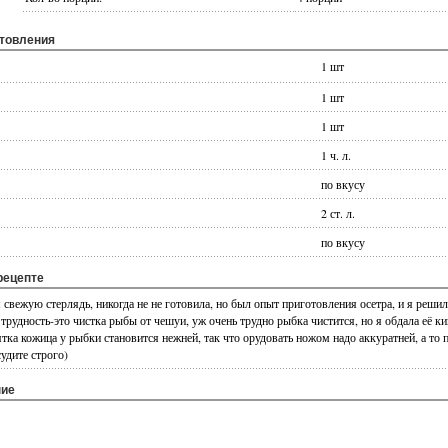
отовления
1 шт
1 шт
1 шт
1 ч. л.
по вкусу
2 ст. л.
по вкусу
рецепте
свежую стерлядь, никогда не не готовила, но был опыт приготовления осетра, и я решил
трудность-это чистка рыбы от чешуи, уж очень трудно рыбка чистится, но я обдала её ки
тка кожица у рыбки становится нежней, так что орудовать ножом надо аккуратней, а то 
судите строго)
ние