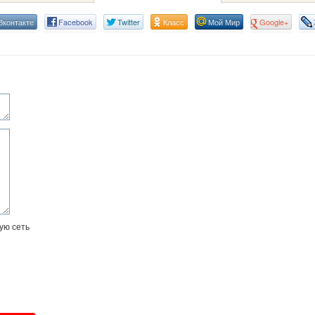
Вконтакте
Facebook
Twitter
Класс
Мой Мир
Google+
ую сеть