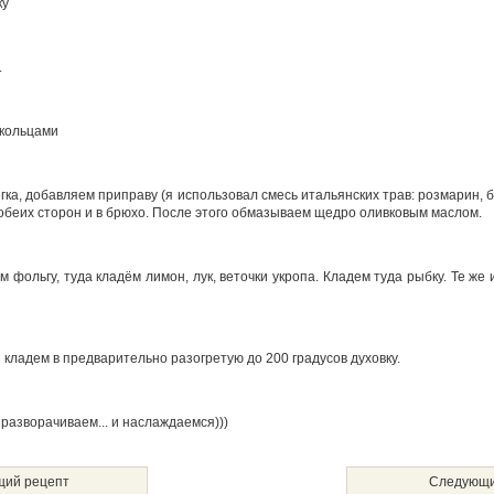
ку
.
укольцами
гка, добавляем приправу (я использовал смесь итальянских трав: розмарин, 
 с обеих сторон и в брюхо. После этого обмазываем щедро оливковым маслом.
 фольгу, туда кладём лимон, лук, веточки укропа. Кладем туда рыбку. Те же
 кладем в предварительно разогретую до 200 градусов духовку.
 разворачиваем... и наслаждаемся)))
ий рецепт
Следующи