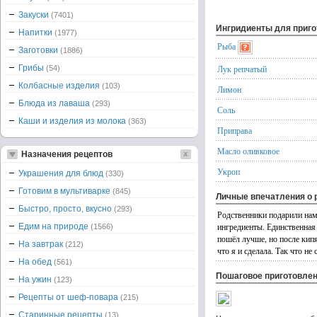
Закуски
(7401)
Ингридиенты для приг
Напитки
(1977)
Рыба
Заготовки
(1886)
Грибы
Лук репчатый
(54)
Колбасные изделия
(103)
Лимон
Блюда из лаваша
(293)
Соль
Каши и изделия из молока
(363)
Приправа
Масло оливковое
Назначения рецептов
Укроп
Украшения для блюд
(330)
Готовим в мультиварке
(845)
Личные впечатления о 
Быстро, просто, вкусно
(293)
Родственники подарили нам 
ингредиенты. Единственная 
Едим на природе
(1566)
пошёл лучше, но после кипя
На завтрак
(212)
что я и сделала. Так что не 
На обед
(561)
Пошаговое приготовле
На ужин
(123)
Рецепты от шеф-повара
(215)
Старинные рецепты
(13)