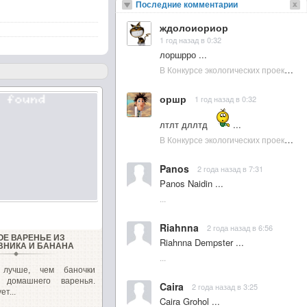
Последние комментарии
ждолоиориор
1 год назад в 0:32
лоршрро ...
В Конкурсе экологических проектов в Подмосковье активно участвовала молодежь :: NewsRbk.ru...
оршр
1 год назад в 0:32
лтлт дллтд
...
В Конкурсе экологических проектов в Подмосковье активно участвовала молодежь :: NewsRbk.ru...
Panos
2 года назад в 7:31
Panos Naidin ...
...
Riahnna
2 года назад в 6:56
ОЕ ВАРЕНЬЕ ИЗ
Riahnna Dempster ...
НИКА И БАНАНА
...
 лучше, чем баночки
о домашнего варенья.
Caira
2 года назад в 3:25
ет...
Caira Grohol ...