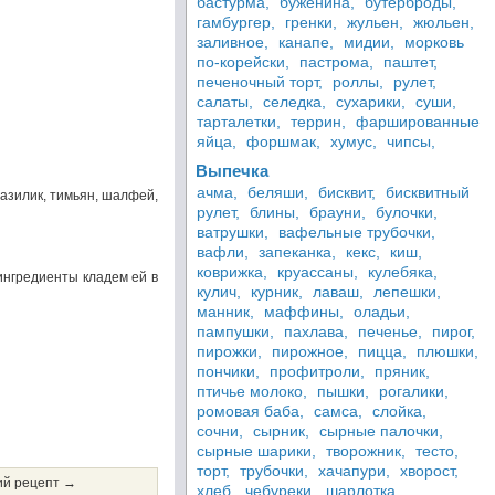
бастурма,
буженина,
бутерброды,
гамбургер,
гренки,
жульен,
жюльен,
заливное,
канапе,
мидии,
морковь
по-корейски,
пастрома,
паштет,
печеночный торт,
роллы,
рулет,
салаты,
селедка,
сухарики,
суши,
тарталетки,
террин,
фаршированные
яйца,
форшмак,
хумус,
чипсы,
Выпечка
ачма,
беляши,
бисквит,
бисквитный
базилик, тимьян, шалфей,
рулет,
блины,
брауни,
булочки,
ватрушки,
вафельные трубочки,
вафли,
запеканка,
кекс,
киш,
коврижка,
круассаны,
кулебяка,
 ингредиенты кладем ей в
кулич,
курник,
лаваш,
лепешки,
манник,
маффины,
оладьи,
пампушки,
пахлава,
печенье,
пирог,
пирожки,
пирожное,
пицца,
плюшки,
пончики,
профитроли,
пряник,
птичье молоко,
пышки,
рогалики,
ромовая баба,
самса,
слойка,
сочни,
сырник,
сырные палочки,
сырные шарики,
творожник,
тесто,
торт,
трубочки,
хачапури,
хворост,
й рецепт →
хлеб,
чебуреки,
шарлотка,