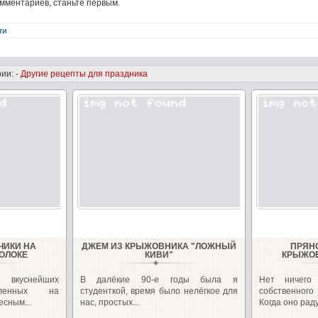
омментариев, станьте первым.
ти
ии: -
Другие рецепты для праздника
ЧИКИ НА
ДЖЕМ ИЗ КРЫЖОВНИКА "ЛОЖНЫЙ
ПРЯН
ОЛОКЕ
КИВИ"
КРЫЖОВ
 вкуснейших
В далёкие 90-е годы была я
Нет ничего
овленных на
студенткой, время было нелёгкое для
собственног
есным...
нас, простых...
Когда оно раду