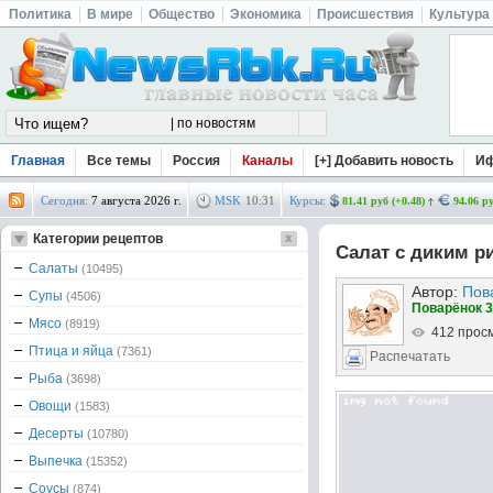
Политика
В мире
Общество
Экономика
Происшествия
Культура
Главная
Все темы
Россия
Каналы
[+] Добавить новость
И
Сегодня:
7 августа 2026 г.
MSK
10
:
31
Курсы:
81.41 руб (+0.48)
94.06 ру
Категории рецептов
Салат с диким р
Салаты
(10495)
Автор:
Пов
Супы
(4506)
Поварёнок 3
Мясо
(8919)
412 прос
Птица и яйца
(7361)
Распечатать
Рыба
(3698)
Овощи
(1583)
Десерты
(10780)
Выпечка
(15352)
Соусы
(874)