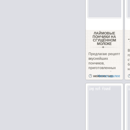
ЛАЙМОВЫЕ
ПОНЧИКИ НА
СГУЩЁННОМ
МОЛОКЕ
Предлагаю рецепт
вкуснейших
с
пончиков,
б
приготовленных
н
на сгущённом
неизвестно
Читать далее
молоке с
чудесным...