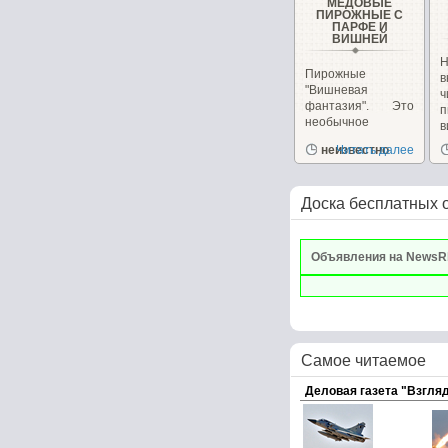
МЕДОВЫЕ
ПИРОЖНЫЕ С
ПАРФЕ И
ВИШНЕЙ
Н
Пирожные
в
"Вишневая
фантазия". Это
п
необычное
в
пирожное
и
неизвестно
Читать далее
сочетает в себе,...
Доска бесплатных 
Объявления на NewsR
Самое читаемое