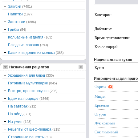
Закуски
(7401)
Напитки
Категория:
(1977)
Заготовки
(1886)
Добавлено:
Грибы
(54)
Колбасные изделия
Время приготовления:
(103)
Блюда из лаваша
(293)
Кол-во порций:
Каши и изделия из молока
(363)
Национальная кухня
Назначения рецептов
Кухня
Украшения для блюд
(330)
Ингридиенты для приг
Готовим в мультиварке
(845)
Форель
Быстро, просто, вкусно
(293)
Мидии
Едим на природе
(1566)
Креветки
На завтрак
(212)
Огурец
На обед
(561)
На ужин
(123)
Лук красный
Рецепты от шеф-повара
(215)
Сок лимонный
Старинные рецепты
(13)