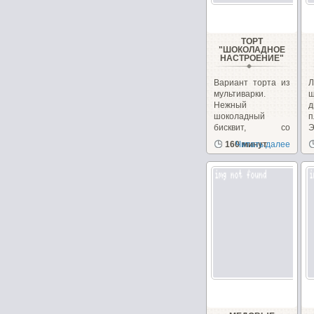
ТОРТ
"ШОКОЛАДНОЕ
НАСТРОЕНИЕ"
Вариант торта из
Л
мультиварки.
ш
Нежный
д
шоколадный
п
бисквит, со
Э
сметанным
з
160 минут
Читать далее
кремом...
д