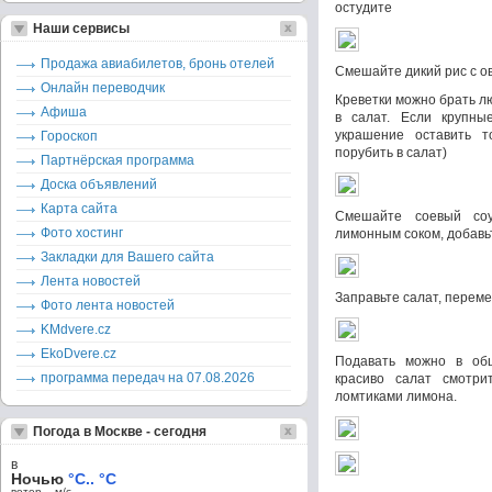
остудите
Наши сервисы
Продажа авиабилетов, бронь отелей
Смешайте дикий рис с о
Онлайн переводчик
Креветки можно брать лю
Афиша
в салат. Если крупны
украшение оставить то
Гороскоп
порубить в салат)
Партнёрская программа
Доска объявлений
Карта сайта
Смешайте соевый со
Фото хостинг
лимонным соком, добав
Закладки для Вашего сайта
Лента новостей
Заправьте салат, перем
Фото лента новостей
KMdvere.cz
EkoDvere.cz
Подавать можно в об
программа передач на 07.08.2026
красиво салат смотри
ломтиками лимона.
Погода в Москве - сегодня
в
Ночью
°C.. °C
ветер – м/c