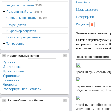
Соевый соус
Рецепты для детей
(7375)
Масло оливковое
Праздничный стол
(3567)
Перец черный
Специальное питание
(5207)
Рис дикий
Rss рецептов
Информер рецептов
Личные впечатления о 
Все категории рецептов
Салаты с морепродуктами уд
Топ рецепты
на праздник, тем более на 
приготовить хоть маленький
Национальные кухни
Пошаговое приготовле
Русская
Итальянская
Французская
Красный лук и свежий ог
Украинская
Китайская
Японская
Варено-мороженное мяс
Развернуть весь список
обдаю его кипятком), К
Автомобили с пробегом
Дикий рис залейте водо
минут (почти все зёрна