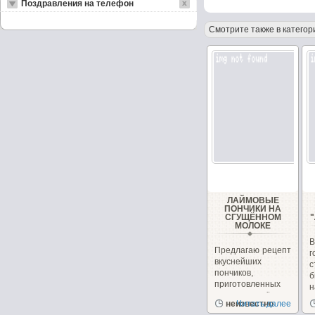
Поздравления на телефон
Смотрите также в категор
ЛАЙМОВЫЕ
ПОНЧИКИ НА
СГУЩЁННОМ
МОЛОКЕ
Предлагаю рецепт
вкуснейших
с
пончиков,
б
приготовленных
н
на сгущённом
неизвестно
Читать далее
молоке с