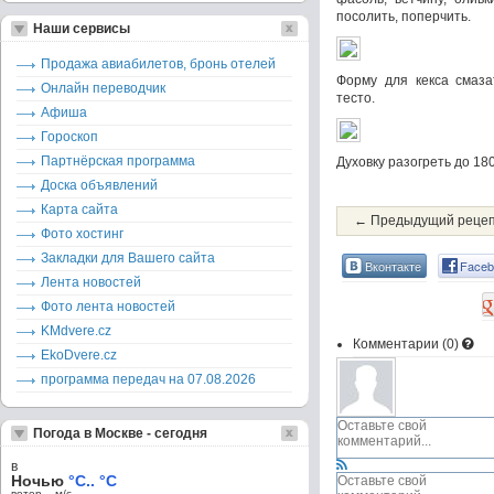
посолить, поперчить.
Наши сервисы
Продажа авиабилетов, бронь отелей
Форму для кекса смаза
Онлайн переводчик
тесто.
Афиша
Гороскоп
Партнёрская программа
Духовку разогреть до 180
Доска объявлений
Карта сайта
← Предыдущий реце
Фото хостинг
Закладки для Вашего сайта
Вконтакте
Faceb
Лента новостей
Фото лента новостей
KMdvere.cz
Комментарии (
0
)
EkoDvere.cz
программа передач на 07.08.2026
Погода в Москве - сегодня
в
Ночью
°C.. °C
ветер – м/c