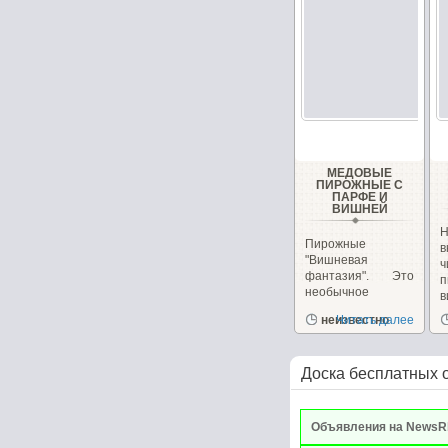
МЕДОВЫЕ
ПИРОЖНЫЕ С
ПАРФЕ И
ВИШНЕЙ
Н
Пирожные
в
"Вишневая
фантазия". Это
п
необычное
в
пирожное
и
неизвестно
Читать далее
сочетает в себе,...
Доска бесплатных 
Объявления на NewsR