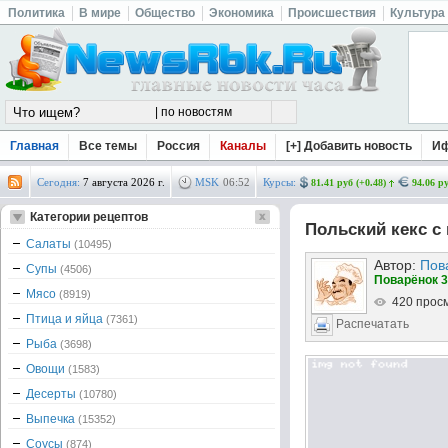
Политика
В мире
Общество
Экономика
Происшествия
Культура
Главная
Все темы
Россия
Каналы
[+] Добавить новость
И
Сегодня:
7 августа 2026 г.
MSK
06
:
52
Курсы:
81.41 руб (+0.48)
94.06 ру
Категории рецептов
Польский кекс с
Салаты
(10495)
Автор:
Пов
Супы
(4506)
Поварёнок 3
Мясо
(8919)
420 прос
Птица и яйца
(7361)
Распечатать
Рыба
(3698)
Овощи
(1583)
Десерты
(10780)
Выпечка
(15352)
Соусы
(874)