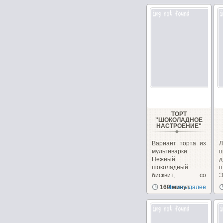
чудесным...
ТОРТ
"ШОКОЛАДНОЕ
НАСТРОЕНИЕ"
Вариант торта из
Л
мультиварки.
ш
Нежный
д
шоколадный
п
бисквит, со
Э
сметанным
з
160 минут
Читать далее
кремом...
д