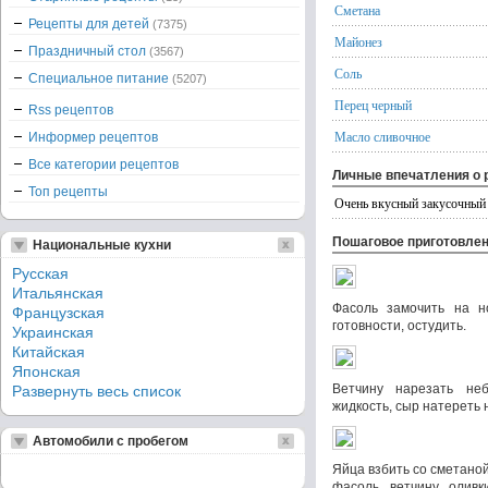
Сметана
Рецепты для детей
(7375)
Майонез
Праздничный стол
(3567)
Соль
Специальное питание
(5207)
Перец черный
Rss рецептов
Масло сливочное
Информер рецептов
Все категории рецептов
Личные впечатления о 
Топ рецепты
Очень вкусный закусочный 
Пошаговое приготовле
Национальные кухни
Русская
Итальянская
Фасоль замочить на н
Французская
готовности, остудить.
Украинская
Китайская
Японская
Ветчину нарезать не
Развернуть весь список
жидкость, сыр натереть 
Автомобили с пробегом
Яйца взбить со сметано
фасоль, ветчину, олив