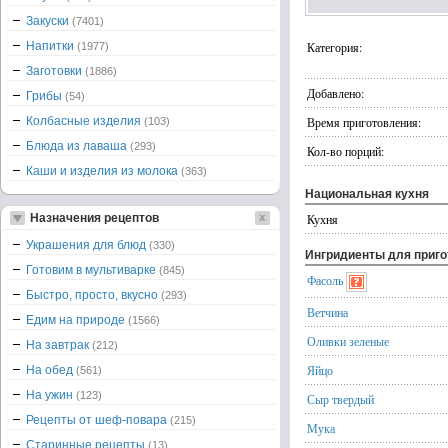
Закуски
(7401)
Напитки
Категория:
(1977)
Заготовки
(1886)
Добавлено:
Грибы
(54)
Колбасные изделия
Время приготовления:
(103)
Блюда из лаваша
(293)
Кол-во порций:
Каши и изделия из молока
(363)
Национальная кухня
Назначения рецептов
Кухня
Украшения для блюд
(330)
Ингридиенты для приг
Готовим в мультиварке
(845)
Фасоль
Быстро, просто, вкусно
(293)
Ветчина
Едим на природе
(1566)
Оливки зеленые
На завтрак
(212)
Яйцо
На обед
(561)
На ужин
(123)
Сыр твердый
Рецепты от шеф-повара
(215)
Мука
Старинные рецепты
(13)