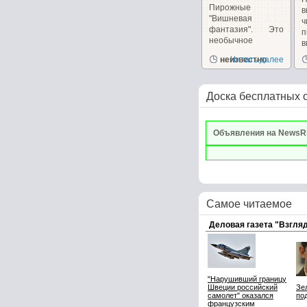
Пирожные
в
"Вишневая
фантазия". Это
п
необычное
в
пирожное
и
неизвестно
Читать далее
сочетает в себе,...
Доска бесплатных 
Объявления на NewsR
Самое читаемое