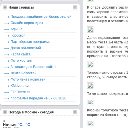
Наши сервисы
К опаре добавить раст
соль, хорошо перемеша
Продажа авиабилетов, бронь отелей
и замесить эластично
полотенцем и оставить н
Онлайн переводчик
Афиша
Гороскоп
Далее подошедшее тесто
Партнёрская программа
массы теста 1/4 часть и 
ст. л. муки, замесить 
Доска объявлений
положить в разные ми
Карта сайта
примерно на 1 час чтоб
Фото хостинг
Закладки для Вашего сайта
Теперь нужно отрезать 1
Лента новостей
сторону, бОльшую часть 
Фото лента новостей
KMdvere.cz
EkoDvere.cz
То же самое проделать и
программа передач на 07.08.2026
Кусочки томатного тест
Погода в Москве - сегодня
шарики из белого теста,
в
Ночью
°C.. °C
ветер – м/c