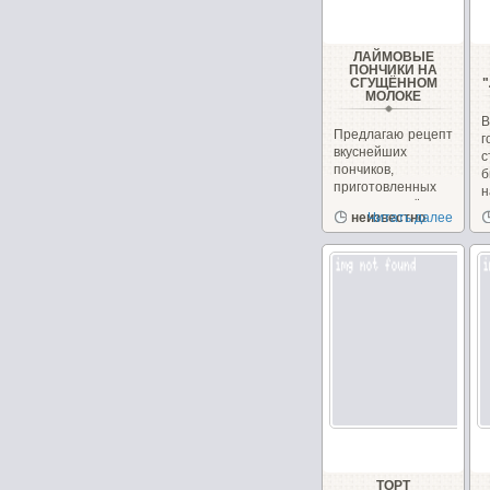
ЛАЙМОВЫЕ
ПОНЧИКИ НА
СГУЩЁННОМ
МОЛОКЕ
Предлагаю рецепт
вкуснейших
с
пончиков,
б
приготовленных
н
на сгущённом
неизвестно
Читать далее
молоке с
чудесным...
ТОРТ