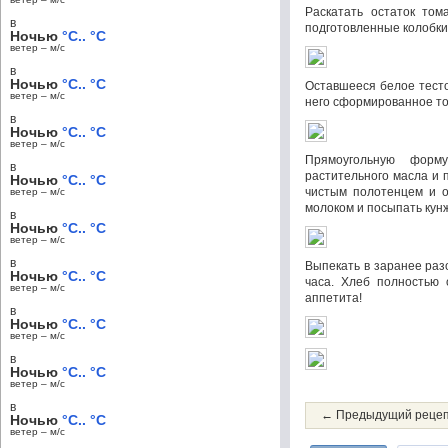
Раскатать остаток том
в
подготовленные колобки
Ночью
°C.. °C
ветер – м/c
в
Ночью
°C.. °C
Оставшееся белое тесто
ветер – м/c
него сформированное то
в
Ночью
°C.. °C
ветер – м/c
Прямоугольную форм
в
растительного масла и 
Ночью
°C.. °C
чистым полотенцем и о
ветер – м/c
молоком и посыпать кун
в
Ночью
°C.. °C
ветер – м/c
в
Выпекать в заранее разо
Ночью
°C.. °C
часа. Хлеб полностью 
ветер – м/c
аппетита!
в
Ночью
°C.. °C
ветер – м/c
в
Ночью
°C.. °C
ветер – м/c
в
← Предыдущий реце
Ночью
°C.. °C
ветер – м/c