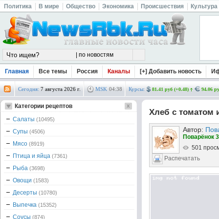
Политика
В мире
Общество
Экономика
Происшествия
Культура
Главная
Все темы
Россия
Каналы
[+] Добавить новость
И
Сегодня:
7 августа 2026 г.
MSK
04
:
38
Курсы:
81.41 руб (+0.48)
94.06 ру
Категории рецептов
Хлеб с томатом
Салаты
(10495)
Автор:
Пов
Супы
(4506)
Поварёнок 3
Мясо
(8919)
501 прос
Птица и яйца
(7361)
Распечатать
Рыба
(3698)
Овощи
(1583)
Десерты
(10780)
Выпечка
(15352)
Соусы
(874)