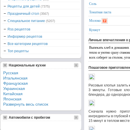
Соль
Рецепты для детей
(7375)
Томатная паста
Праздничный стол
(3567)
Молоко
Специальное питание
(5207)
Rss рецептов
Кунжут
Информер рецептов
Личные впечатления о 
Все категории рецептов
Выпекать хлеб в домашних у
Топ рецепты
тепло и уютно сразу стано
всех соберет за столом, уго
Национальные кухни
Пошаговое приготовле
Русская
Итальянская
Французская
Рисовые хлопья залить 
Украинская
3 минуты. Готовые хло
Китайская
блендера, до однородно
Японская
Развернуть весь список
Сначала нужно приго
ингредиенты в глубокой 
Автомобили с пробегом
15 минут в теплом месте