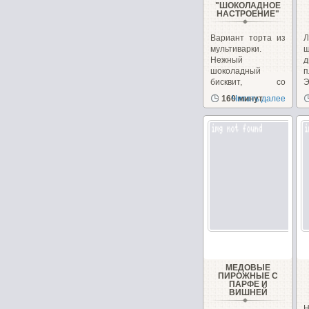
"ШОКОЛАДНОЕ
НАСТРОЕНИЕ"
Вариант торта из
Л
мультиварки.
ш
Нежный
д
шоколадный
п
бисквит, со
Э
сметанным
з
160 минут
Читать далее
кремом...
д
МЕДОВЫЕ
ПИРОЖНЫЕ С
ПАРФЕ И
ВИШНЕЙ
Н