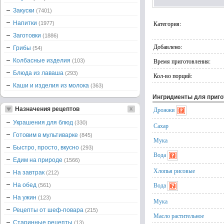
Закуски
(7401)
Напитки
Категория:
(1977)
Заготовки
(1886)
Добавлено:
Грибы
(54)
Колбасные изделия
Время приготовления:
(103)
Блюда из лаваша
(293)
Кол-во порций:
Каши и изделия из молока
(363)
Ингридиенты для приг
Назначения рецептов
Дрожжи
Украшения для блюд
(330)
Сахар
Готовим в мультиварке
(845)
Мука
Быстро, просто, вкусно
(293)
Вода
Едим на природе
(1566)
Хлопья рисовые
На завтрак
(212)
Вода
На обед
(561)
На ужин
(123)
Мука
Рецепты от шеф-повара
(215)
Масло растительное
Старинные рецепты
(13)