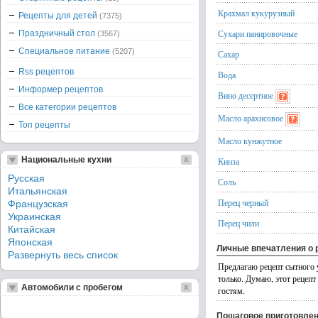
Крахмал кукурузный
Рецепты для детей
(7375)
Сухари панировочные
Праздничный стол
(3567)
Специальное питание
(5207)
Сахар
Rss рецептов
Вода
Информер рецептов
Вино десертное
Все категории рецептов
Масло арахисовое
Топ рецепты
Масло кунжутное
Национальные кухни
Кинза
Русская
Соль
Итальянская
Перец черный
Французская
Украинская
Перец чили
Китайская
Японская
Личные впечатления о 
Развернуть весь список
Предлагаю рецепт сытного 
только. Думаю, этот рецеп
Автомобили с пробегом
гостям.
Пошаговое приготовле