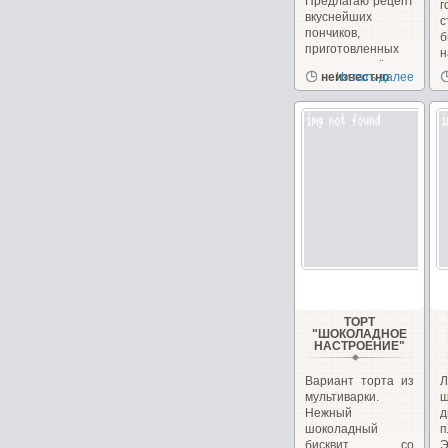
Предлагаю рецепт
вкуснейших
с
пончиков,
б
приготовленных
н
на сгущённом
неизвестно
Читать далее
молоке с
чудесным...
ТОРТ
"ШОКОЛАДНОЕ
НАСТРОЕНИЕ"
Вариант торта из
Л
мультиварки.
ш
Нежный
д
шоколадный
п
бисквит, со
Э