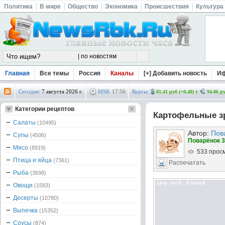
Политика
В мире
Общество
Экономика
Происшествия
Культура
Главная
Все темы
Россия
Каналы
[+] Добавить новость
И
Сегодня:
7 августа 2026 г.
MSK
17
:
56
Курсы:
81.41 руб (+0.48)
94.06 ру
Категории рецептов
Картофельные зр
Салаты
(10495)
Автор:
Пов
Супы
(4506)
Поварёнок 3
Мясо
(8919)
533 прос
Птица и яйца
(7361)
Распечатать
Рыба
(3698)
Овощи
(1583)
Десерты
(10780)
Выпечка
(15352)
Соусы
(874)