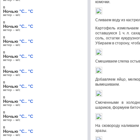
комочки.
в
Ночью
°C.. °C
ветер – м/c
Сливаем воду из кастрю
в
Ночью
°C.. °C
Картофель измельчаем 
ветер – м/c
оставшуюся 1 ч. л. сах
в
соль, остатки кукурузно
Ночью
°C.. °C
Убираем в сторону, чтоб
ветер – м/c
в
Ночью
°C.. °C
ветер – м/c
Смешиваем слегка осты
в
Ночью
°C.. °C
ветер – м/c
Добавляем яйцо, мелко
в
вымешиваем.
Ночью
°C.. °C
ветер – м/c
в
Ночью
°C.. °C
Смоченными в холодн
ветер – м/c
шариков, формуем биточ
в
Ночью
°C.. °C
ветер – м/c
На сковороду наливаем
в
зразы.
Ночью
°C.. °C
ветер – м/c