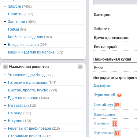
Закуски
(7401)
Напитки
Категория:
(1977)
Заготовки
(1886)
Добавлено:
Грибы
(54)
Колбасные изделия
Время приготовления:
(103)
Блюда из лаваша
(293)
Кол-во порций:
Каши и изделия из молока
(363)
Национальная кухня
Назначения рецептов
Кухня
Украшения для блюд
(330)
Ингридиенты для приг
Готовим в мультиварке
(845)
Картофель
Быстро, просто, вкусно
(293)
Фарш мясной
Едим на природе
(1566)
Соевый соус
На завтрак
(212)
На обед
(561)
Яйцо куриное
На ужин
(123)
Лук-шалот
Рецепты от шеф-повара
(215)
Лук зеленый
Старинные рецепты
(13)