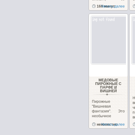
сметанным
з
160 минут
Читать далее
кремом...
д
МЕДОВЫЕ
ПИРОЖНЫЕ С
ПАРФЕ И
ВИШНЕЙ
Н
Пирожные
в
"Вишневая
фантазия". Это
п
необычное
в
пирожное
и
неизвестно
Читать далее
сочетает в себе,...