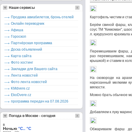
Наши сервисы
Продажа авиабилетов, бронь отелей
Картофель чистим и ста
Онлайн переводчик
Берём свиной фарш, кл
соус ТМ "Киккоман", шаоси
Афиша
л. кукурузного крахмала и
Гороскоп
Партнёрская программа
Доска объявлений
Перемешиваем фарш, д
Карта сайта
раз перемешиваем, нак
крышкой) и ставим в хол
Фото хостинг
Закладки для Вашего сайта
Лента новостей
На сковороде на арахи
Фото лента новостей
нарезанный мелкими ку
мягкости.
KMdvere.cz
EkoDvere.cz
Можно брать обычное ма
программа передач на 07.08.2026
Добавляем к луку мари
Погода в Москве - сегодня
в
Ночью
°C.. °C
Обжариваем фарш до 
ветер – м/c