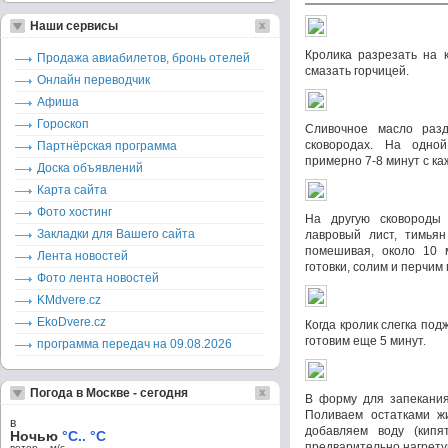
Наши сервисы
Кролика разрезать на к
Продажа авиабилетов, бронь отелей
смазать горчицей.
Онлайн переводчик
Афиша
Гороскоп
Сливочное масло раз
сковородах. На одной
Партнёрская программа
примерно 7-8 минут с ка
Доска объявлений
Карта сайта
Фото хостинг
На другую сковороды 
Закладки для Вашего сайта
лавровый лист, тимьян
помешивая, около 10 
Лента новостей
готовки, солим и перчим 
Фото лента новостей
KMdvere.cz
EkoDvere.cz
Когда кролик слегка под
готовим еще 5 минут.
программа передач на 09.08.2026
Погода в Москве - сегодня
В форму для запекания
Поливаем остатками жи
в
добавляем воду (кипя
Ночью
°C.. °C
предварительно нагретую 
ветер – м/c