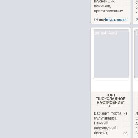
вкуснейших
с
пончиков,
б
приготовленных
н
на сгущённом
неизвестно
Читать далее
молоке с
чудесным...
ТОРТ
"ШОКОЛАДНОЕ
НАСТРОЕНИЕ"
Вариант торта из
Л
мультиварки.
ш
Нежный
д
шоколадный
п
бисквит, со
Э