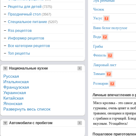
Лук репчатый
Рецепты для детей
(7375)
Чеснок
Праздничный стол
(3567)
Уксус
Специальное питание
(5207)
Вино белое полусухое
Rss рецептов
Вода
Информер рецептов
Все категории рецептов
Грибы
Топ рецепты
Фенхель
Лавровый лист
Национальные кухни
Тимьян
Русская
Итальянская
Розмарин
Французская
Украинская
Личные впечатления о 
Китайская
Мясо кролика - это самое д
Японская
гурманы, очень ценят и люб
Развернуть весь список
травами, овощами и припра
с грибами и горчицей. Блю
Автомобили с пробегом
вкусным. Угощайтесь!
Пошаговое приготовле