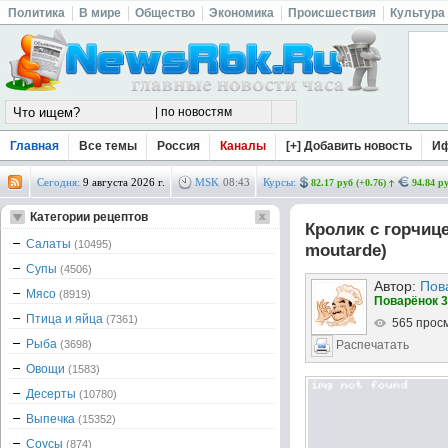
Политика
В мире
Общество
Экономика
Происшествия
Культура
Главная
Все темы
Россия
Каналы
[+] Добавить новость
И
Сегодня:
9 августа 2026 г.
MSK
08
:
43
Курсы:
82.17 руб (+0.76)
94.84 ру
Категории рецептов
Кролик с горчице
Салаты
(10495)
moutarde)
Супы
(4506)
Автор:
Пов
Мясо
(8919)
Поварёнок 3
Птица и яйца
(7361)
565 прос
Рыба
(3698)
Распечатать
Овощи
(1583)
Десерты
(10780)
Выпечка
(15352)
Соусы
(874)