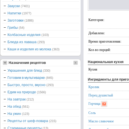
Закуски
(7401)
Напитки
(1977)
Категория:
Заготовки
(1886)
Грибы
(54)
Добавлено:
Колбасные изделия
(103)
Время приготовления:
Блюда из лаваша
(293)
Каши и изделия из молока
Кол-во порций:
(363)
Национальная кухня
Назначения рецептов
Кухня
Украшения для блюд
(330)
Готовим в мультиварке
(845)
Ингридиенты для приг
Быстро, просто, вкусно
(293)
Кролик
Едим на природе
(1566)
Перец душистый
На завтрак
(212)
Горчица
На обед
(561)
Соль
На ужин
(123)
Масло сливочное
Рецепты от шеф-повара
(215)
Старинные рецепты
(13)