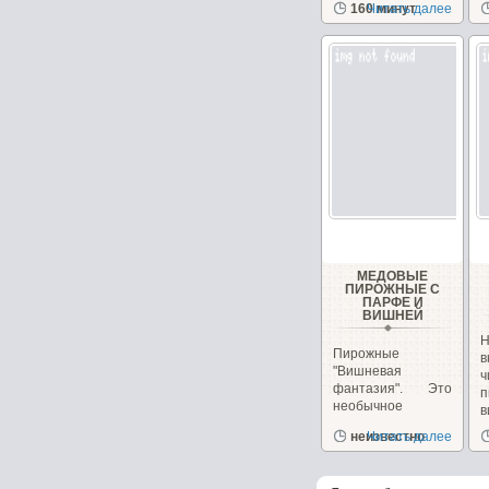
сметанным
з
160 минут
Читать далее
кремом...
д
МЕДОВЫЕ
ПИРОЖНЫЕ С
ПАРФЕ И
ВИШНЕЙ
Н
Пирожные
в
"Вишневая
фантазия". Это
п
необычное
в
пирожное
и
неизвестно
Читать далее
сочетает в себе,...