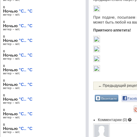
в
Ночью
°C.. °C
ветер – м/c
При подаче, посыпаем 
в
может быть любой на ваш
Ночью
°C.. °C
ветер – м/c
Приятного аппетита!
в
Ночью
°C.. °C
ветер – м/c
в
Ночью
°C.. °C
ветер – м/c
в
Ночью
°C.. °C
ветер – м/c
в
Ночью
°C.. °C
← Предыдущий реце
ветер – м/c
в
Вконтакте
Faceb
Ночью
°C.. °C
ветер – м/c
в
Ночью
°C.. °C
ветер – м/c
Комментарии (
0
)
в
Ночью
°C.. °C
ветер – м/c