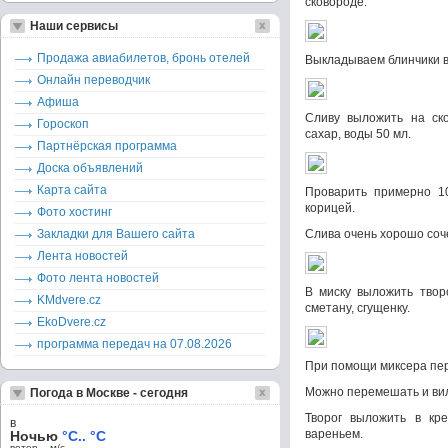
сковороде.
Наши сервисы
Продажа авиабилетов, бронь отелей
Выкладываем блинчики в
Онлайн переводчик
Афиша
Сливу выложить на ско
Гороскоп
сахар, воды 50 мл.
Партнёрская программа
Доска объявлений
Карта сайта
Проварить примерно 1
корицей.
Фото хостинг
Закладки для Вашего сайта
Слива очень хорошо соче
Лента новостей
Фото лента новостей
В миску выложить твор
KMdvere.cz
сметану, сгущенку.
EkoDvere.cz
программа передач на 07.08.2026
При помощи миксера пе
Можно перемешать и вилк
Погода в Москве - сегодня
Творог выложить в кр
в
вареньем.
Ночью
°C.. °C
ветер – м/c