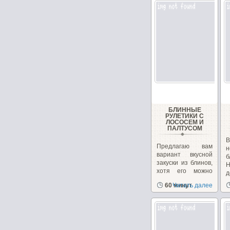
БЛИННЫЕ
РУЛЕТИКИ С
ЛОСОСЕМ И
ПАЛТУСОМ
В
Предлагаю вам
н
вариант вкусной
б
закуски из блинов,
Н
хотя его можно
д
использовать...
п
60 минут
Читать далее
в