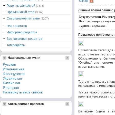
Корица
Рецепты для детей
(7375)
Личные впечатления о 
Праздничный стол
(3567)
Хочу предложить Вам невер
Специальное питание
(5207)
На столе смотрится изумит
и детям и взрослым.
Rss рецептов
Информер рецептов
Пошаговое приготовле
Все категории рецептов
Топ рецепты
Приготовить тесто для 
виду, готовьте теста с
Национальные кухни
Обязательно в блинно
"Олейна", оно поможет 
Русская
время выпекания.
Итальянская
Французская
Украинская
Тесто я наливала в спец
Китайская
использовать медицинск
Японская
Развернуть весь список
Так же можно использо
налить в него теста и от
Автомобили с пробегом
Выпекаем блины в ви