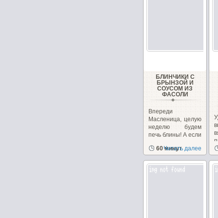
БЛИНЧИКИ С
БРЫНЗОЙ И
СОУСОМ ИЗ
ФАСОЛИ
Впереди
У
Масленица, целую
в
неделю будем
печь блины! А если
вам надоели
60 минут
Читать далее
с
традиционные...
н