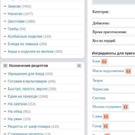
Закуски
(7401)
Категория:
Напитки
(1977)
Заготовки
(1886)
Добавлено:
Грибы
(54)
Время приготовления:
Колбасные изделия
(103)
Кол-во порций:
Блюда из лаваша
(293)
Каши и изделия из молока
(363)
Ингридиенты для приг
Блин
Назначения рецептов
Масло подсолнечное
Украшения для блюд
(330)
Творог
Готовим в мультиварке
(845)
Чернослив
Быстро, просто, вкусно
(293)
Едим на природе
(1566)
Сметана
На завтрак
(212)
Молоко сгущенное
На обед
(561)
Слива
На ужин
(123)
Сахар
Рецепты от шеф-повара
(215)
Старинные рецепты
(13)