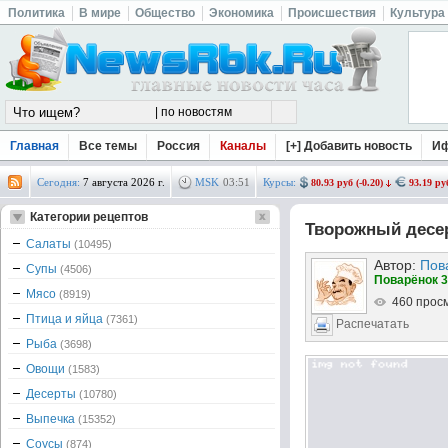
Политика
В мире
Общество
Экономика
Происшествия
Культура
Главная
Все темы
Россия
Каналы
[+] Добавить новость
И
Сегодня:
7 августа 2026 г.
MSK
03
:
51
Курсы:
80.93 руб (-0.20)
93.19 руб
Категории рецептов
Творожный десер
Салаты
(10495)
Автор:
Пов
Супы
(4506)
Поварёнок 3
Мясо
(8919)
460 прос
Птица и яйца
(7361)
Распечатать
Рыба
(3698)
Овощи
(1583)
Десерты
(10780)
Выпечка
(15352)
Соусы
(874)