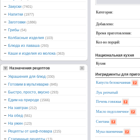
Закуски
(7401)
Категория:
Напитки
(1977)
Заготовки
(1886)
Добавлено:
Грибы
(54)
Время приготовления:
Колбасные изделия
(103)
Кол-во порций:
Блюда из лаваша
(293)
Каши и изделия из молока
(363)
Национальная кухня
Кухня
Назначения рецептов
Ингридиенты для приг
Украшения для блюд
(330)
Капуста белокочанная
Готовим в мультиварке
(845)
Лук репчатый
Быстро, просто, вкусно
(293)
Едим на природе
(1566)
Печень говяжья
На завтрак
(212)
Масло подсолнечное
На обед
(561)
Сметана
На ужин
(123)
Мука пшеничная
Рецепты от шеф-повара
(215)
Старинные рецепты
(13)