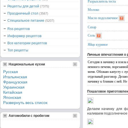
Разрыхлитель теста
Рецепты для детей
(7375)
Молоко
Праздничный стол
(3567)
Масло подсолнечное
Специальное питание
(5207)
Сахар
Rss рецептов
Соль
Информер рецептов
Все категории рецептов
Яйцо куриное
Топ рецепты
Личные впечатления о 
Сегодня в начинку я взяла 
Национальные кухни
немного печени, порезанно
меня. Обожаю капусту с лук
Русская
отдельный разговор. Делаю 
Итальянская
начинку к блинам с ней. Не
Французская
Украинская
Пошаговое приготовле
Китайская
Японская
Развернуть весь список
Делаем начинку для фа
наливаем подсолнечное 
Автомобили с пробегом