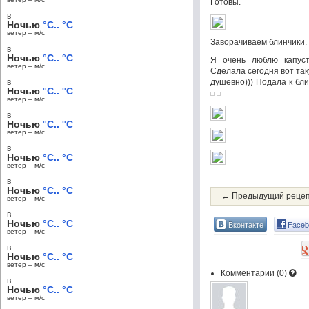
Готовы.
в
Ночью
°C.. °C
ветер – м/c
Заворачиваем блинчики.
в
Ночью
°C.. °C
Я очень люблю капус
ветер – м/c
Сделала сегодня вот так
в
душевно))) Подала к бл
Ночью
°C.. °C
ветер – м/c
в
Ночью
°C.. °C
ветер – м/c
в
Ночью
°C.. °C
ветер – м/c
в
Ночью
°C.. °C
← Предыдущий реце
ветер – м/c
в
Ночью
°C.. °C
Вконтакте
Faceb
ветер – м/c
в
Ночью
°C.. °C
ветер – м/c
Комментарии (
0
)
в
Ночью
°C.. °C
ветер – м/c