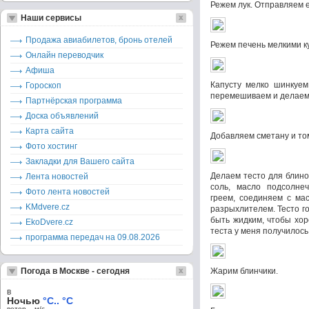
Режем лук. Отправляем е
Наши сервисы
Продажа авиабилетов, бронь отелей
Режем печень мелкими ку
Онлайн переводчик
Афиша
Капусту мелко шинкуем
Гороскоп
перемешиваем и делаем 
Партнёрская программа
Доска объявлений
Карта сайта
Добавляем сметану и том
Фото хостинг
Закладки для Вашего сайта
Делаем тесто для блино
Лента новостей
соль, масло подсолне
Фото лента новостей
греем, соединяем с ма
KMdvere.cz
разрыхлителем. Тесто г
быть жидким, чтобы хор
EkoDvere.cz
теста у меня получилось
программа передач на 09.08.2026
Погода в Москве - сегодня
Жарим блинчики.
в
Ночью
°C.. °C
ветер – м/c