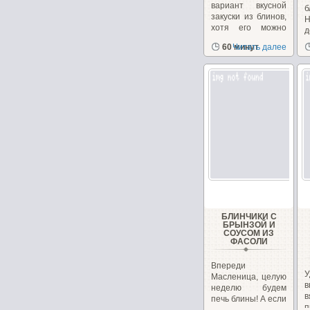
вариант вкусной
б
закуски из блинов,
Н
хотя его можно
д
использовать...
п
60 минут
Читать далее
в
БЛИНЧИКИ С
БРЫНЗОЙ И
СОУСОМ ИЗ
ФАСОЛИ
Впереди
У
Масленица, целую
в
неделю будем
печь блины! А если