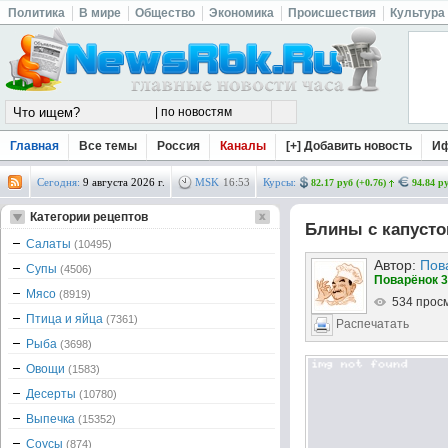
Политика
В мире
Общество
Экономика
Происшествия
Культура
Главная
Все темы
Россия
Каналы
[+] Добавить новость
И
Сегодня:
9 августа 2026 г.
MSK
16
:
53
Курсы:
82.17 руб (+0.76)
94.84 ру
Категории рецептов
Блины с капусто
Салаты
(10495)
Автор:
Пов
Супы
(4506)
Поварёнок 3
Мясо
(8919)
534 прос
Птица и яйца
(7361)
Распечатать
Рыба
(3698)
Овощи
(1583)
Десерты
(10780)
Выпечка
(15352)
Соусы
(874)