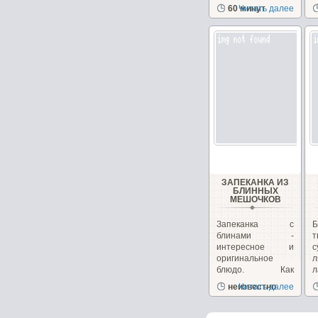
вам надоели
60 минут
Читать далее
с
традиционные...
н
ЗАПЕКАНКА ИЗ
БЛИННЫХ
МЕШОЧКОВ
Запеканка с
блинами -
интересное и
оригинальное
л
блюдо. Как
л
правило, мы
в
неизвестно
Читать далее
привыкли...
Ш