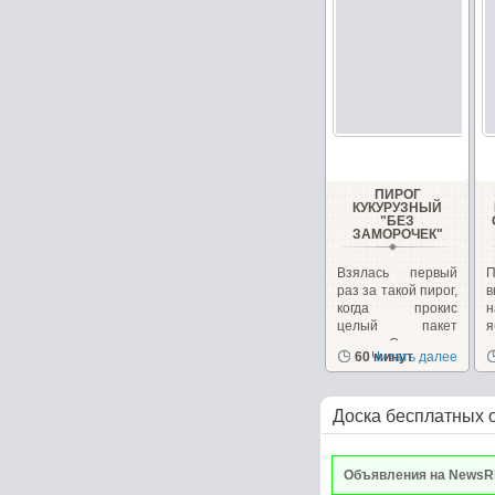
ПИРОГ
КУКУРУЗНЫЙ
"БЕЗ
ЗАМОРОЧЕК"
Взялась первый
П
раз за такой пирог,
в
когда прокис
н
целый пакет
молока. Стояло в...
х
60 минут
Читать далее
в
Доска бесплатных 
Объявления на NewsR