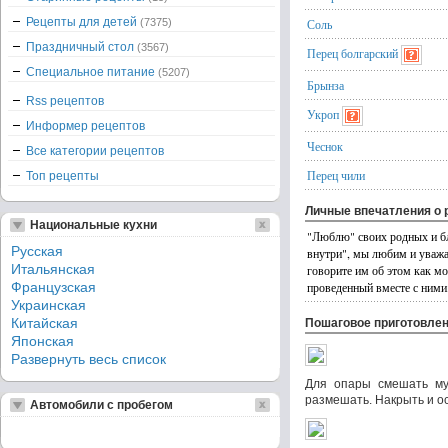
Рецепты для детей
(7375)
Соль
Праздничный стол
(3567)
Перец болгарский
Специальное питание
(5207)
Брынза
Rss рецептов
Укроп
Информер рецептов
Чеснок
Все категории рецептов
Перец чили
Топ рецепты
Личные впечатления о 
Национальные кухни
"Люблю" своих родных и бли
Русская
внутри", мы любим и уважа
Итальянская
говорите им об этом как мо
Французская
проведенный вместе с ними
Украинская
Китайская
Пошаговое приготовле
Японская
Развернуть весь список
Для опары смешать му
размешать. Накрыть и ос
Автомобили с пробегом