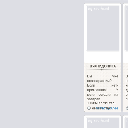
ЦУКНИДОПИТА
Вы уже
В
позавтракали?
н
Если нет-
приглашаю!!! У
меня сегодня на
завтрак
п
-ЦУКНИДОПИТА-...
неизвестно
Читать далее