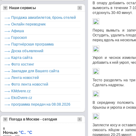
В опару добавить оста
Наши сервисы
вымесить в течении 7-1
отдохнуть 30-40 минут.
Продажа авиабилетов, бронь отелей
Онлайн переводчик
Перец вымыть и запеч
Афиша
Остудить, удалить плодо
Гороскоп
перец вдоль на нескольк
Партнёрская программа
Доска объявлений
Карта сайта
Укроп и чеснок измель
добавить к ней укроп, че
Фото хостинг
Закладки для Вашего сайта
Лента новостей
Тесто разделить на три
Фото лента новостей
Сделать надрезы.
KMdvere.cz
EkoDvere.cz
В серединку положить 
программа передач на 08.08.2026
брынзы и укропа и снова
Погода в Москве - сегодня
Заплести косу и оставит
в
смазать яйцом и запека
Ночью
°C.. °C
примерно 20-25 минут.
ветер – м/c