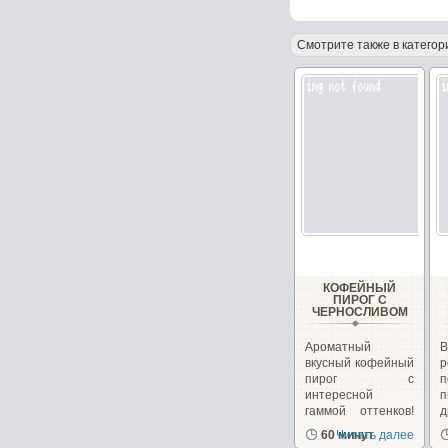
Смотрите также в категор
КОФЕЙНЫЙ
ПИРОГ С
ЧЕРНОСЛИВОМ
Ароматный
вкусный кофейный
р
пирог с
п
интересной
гаммой оттенков!
По вкусу мне...
х
60 минут
Читать далее