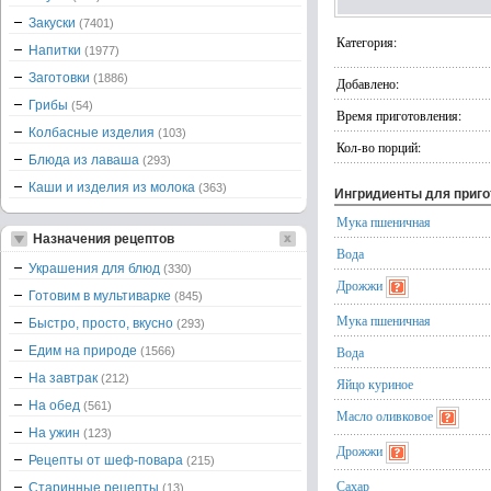
Закуски
(7401)
Категория:
Напитки
(1977)
Заготовки
(1886)
Добавлено:
Грибы
(54)
Время приготовления:
Колбасные изделия
(103)
Кол-во порций:
Блюда из лаваша
(293)
Каши и изделия из молока
(363)
Ингридиенты для приг
Мука пшеничная
Назначения рецептов
Вода
Украшения для блюд
(330)
Дрожжи
Готовим в мультиварке
(845)
Мука пшеничная
Быстро, просто, вкусно
(293)
Едим на природе
Вода
(1566)
На завтрак
(212)
Яйцо куриное
На обед
(561)
Масло оливковое
На ужин
(123)
Дрожжи
Рецепты от шеф-повара
(215)
Сахар
Старинные рецепты
(13)