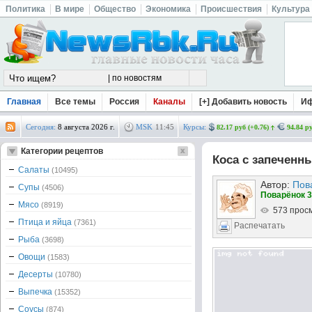
Политика
В мире
Общество
Экономика
Происшествия
Культура
Главная
Все темы
Россия
Каналы
[+] Добавить новость
И
Сегодня:
8 августа 2026 г.
MSK
11
:
45
Курсы:
82.17 руб (+0.76)
94.84 ру
Категории рецептов
Коса с запеченн
Салаты
(10495)
Автор:
Пов
Супы
(4506)
Поварёнок 3
Мясо
(8919)
573 прос
Птица и яйца
(7361)
Распечатать
Рыба
(3698)
Овощи
(1583)
Десерты
(10780)
Выпечка
(15352)
Соусы
(874)