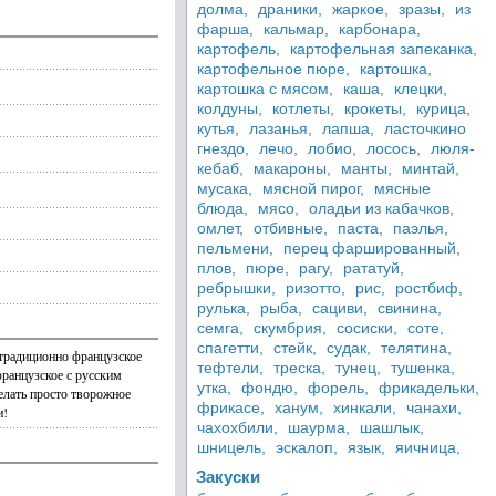
долма,
драники,
жаркое,
зразы,
из
фарша,
кальмар,
карбонара,
картофель,
картофельная запеканка,
картофельное пюре,
картошка,
картошка с мясом,
каша,
клецки,
колдуны,
котлеты,
крокеты,
курица,
кутья,
лазанья,
лапша,
ласточкино
гнездо,
лечо,
лобио,
лосось,
люля-
кебаб,
макароны,
манты,
минтай,
мусака,
мясной пирог,
мясные
блюда,
мясо,
оладьи из кабачков,
омлет,
отбивные,
паста,
паэлья,
пельмени,
перец фаршированный,
плов,
пюре,
рагу,
рататуй,
ребрышки,
ризотто,
рис,
ростбиф,
рулька,
рыба,
сациви,
свинина,
семга,
скумбрия,
сосиски,
соте,
спагетти,
стейк,
судак,
телятина,
 традиционно французское
тефтели,
треска,
тунец,
тушенка,
французское с русским
утка,
фондю,
форель,
фрикадельки,
делать просто творожное
фрикасе,
ханум,
хинкали,
чанахи,
и!
чахохбили,
шаурма,
шашлык,
шницель,
эскалоп,
язык,
яичница,
Закуски