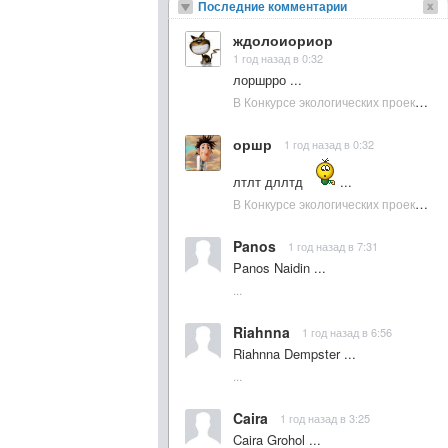
Последние комментарии
ждолоиориор
1 год назад в 0:32
лоршрро ...
В Конкурсе экологических проектов в Подмосковье активно участвовала молодежь :: NewsRbk.ru...
оршр
1 год назад в 0:32
лтлт дллтд
...
В Конкурсе экологических проектов в Подмосковье активно участвовала молодежь :: NewsRbk.ru...
Panos
1 год назад в 7:31
Panos Naidin ...
...
Riahnna
1 год назад в 6:56
Riahnna Dempster ...
...
Caira
1 год назад в 3:25
Caira Grohol ...