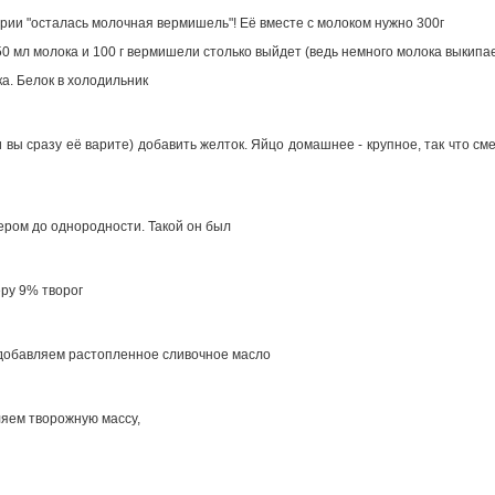
ерии "осталась молочная вермишель"! Её вместе с молоком нужно 300г
0 мл молока и 100 г вермишели столько выйдет (ведь немного молока выкипае
а. Белок в холодильник
 вы сразу её варите) добавить желток. Яйцо домашнее - крупное, так что см
ером до однородности. Такой он был
еру 9% творог
добавляем растопленное сливочное масло
яем творожную массу,