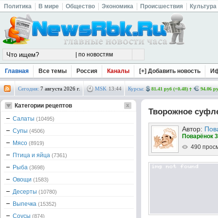
Политика
В мире
Общество
Экономика
Происшествия
Культура
Главная
Все темы
Россия
Каналы
[+] Добавить новость
И
Сегодня:
7 августа 2026 г.
MSK
13
:
44
Курсы:
81.41 руб (+0.48)
94.06 ру
Категории рецептов
Творожное суфл
Салаты
(10495)
Автор:
Пов
Супы
(4506)
Поварёнок 3
Мясо
(8919)
490 прос
Птица и яйца
(7361)
Рыба
(3698)
Овощи
(1583)
Десерты
(10780)
Выпечка
(15352)
Соусы
(874)