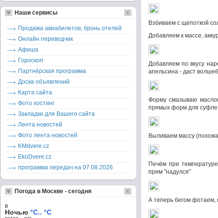
Наши сервисы
Взбиваем с щепоткой со
Продажа авиабилетов, бронь отелей
Добавляем к массе, акку
Онлайн переводчик
Афиша
Гороскоп
Добавляем по вкусу нар
Партнёрская программа
апельсина - даст волше
Доска объявлений
Карта сайта
Форму смазываю маслом
Фото хостинг
прямых форм для суфле, 
Закладки для Вашего сайта
Лента новостей
Фото лента новостей
Выливаем массу (похожа
KMdvere.cz
EkoDvere.cz
Печём при температуре 
программа передач на 07.08.2026
прям "надулся"
Погода в Москве - сегодня
А теперь бегом фотаем, по
в
Ночью
°C.. °C
ветер – м/c