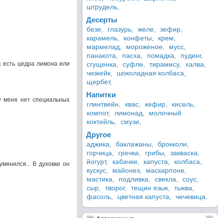
штрудель,
Десерты
безе,
глазурь,
желе,
зефир,
карамель,
конфеты,
крем,
мармелад,
мороженое,
мусс,
панакота,
пасха,
помадка,
пудинг,
с есть цедра лимона или
сгущенка,
суфле,
тирамису,
халва,
чизкейк,
шоколадная колбаса,
щербет,
Напитки
у меня нет специальных
глинтвейн,
квас,
кефир,
кисель,
компот,
лимонад,
молочный
коктейль,
смузи,
Другое
аджика,
баклажаны,
брокколи,
горчица,
гречка,
грибы,
закваска,
йогурт,
кабачки,
капуста,
колбаса,
мянился... В духовке он
кускус,
майонез,
маскарпоне,
мастика,
подливка,
свекла,
соус,
сыр,
творог,
тещин язык,
тыква,
фасоль,
цветная капуста,
чечевица,