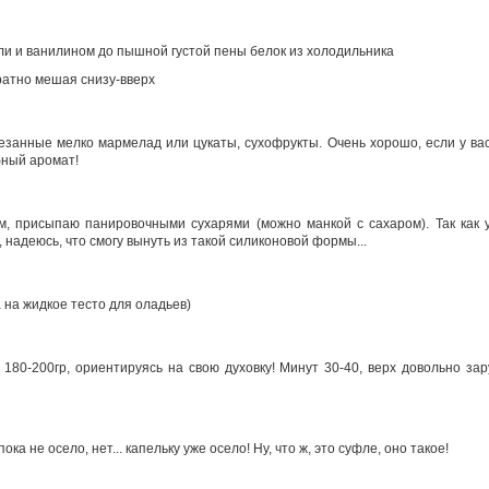
ли и ванилином до пышной густой пены белок из холодильника
ратно мешая снизу-вверх
езанные мелко мармелад или цукаты, сухофрукты. Очень хорошо, если у ва
бный аромат!
, присыпаю панировочными сухарями (можно манкой с сахаром). Так как 
надеюсь, что смогу вынуть из такой силиконовой формы...
 на жидкое тесто для оладьев)
180-200гр, ориентируясь на свою духовку! Минут 30-40, верх довольно зару
ка не осело, нет... капельку уже осело! Ну, что ж, это суфле, оно такое!