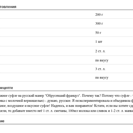
отовления
200 г
300 г
50 г
1 шт
2 ст. л.
по вкусу
3 ст. л.
по вкусу
рецепте
ожное суфле на русский манер "Обрусевший француз". Почему так? Потому что суфле -
анка с молочной вермишелью) - думаю, русское. Я поэкспериментировала и объединила 
ное, воздушное и вкусное суфле! Надеюсь, и вам понравится! Кстати, если вы хотите с
ли, то добавьте вместо неё 1 ст. л. сметаны, 100мл молока или сливок и 1-2 ст. л. манк
ние