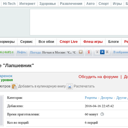
Hi-Tech
Интернет
Здоровье
Развлечения
Авто
Спорт
Игры
Б
формеры
Сервис
Все обои
Спорт Live
Флеш игры
Блоги
Р
Нефть:
В избранн
б (+0.87)
Погода:
Ночью в Москве:
°C.. °C
е "Лапшевник"
аренок
Обсудить на форуме
|
Д
 уровня
мотров
Добавить в кулинарную книгу
Распечатать
Категория:
Рецепты
>
Десерты
>
Другие 
Добавлено:
2016-04-16 22:45:42
Время приготовления:
60 минут
Кол-во порций:
6 порций