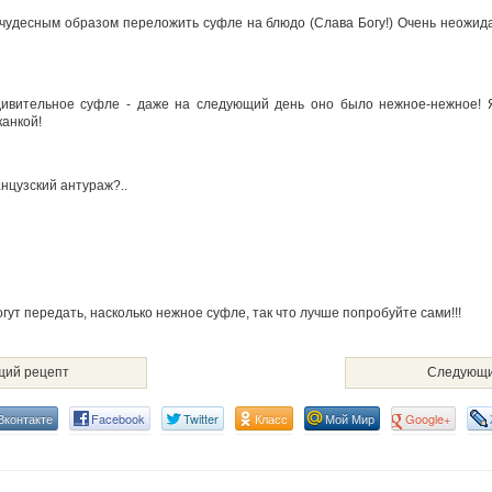
ь чудесным образом переложить суфле на блюдо (Слава Богу!) Очень неожид
дивительное суфле - даже на следующий день оно было нежное-нежное! 
канкой!
нцузский антураж?..
гут передать, насколько нежное суфле, так что лучше попробуйте сами!!!
ий рецепт
Следующи
Вконтакте
Facebook
Twitter
Класс
Мой Мир
Google+