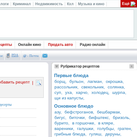
Ещё
логи
Криминал
Недвижимость
Кхл
Музыка и кино
ецепты
Онлайн кино
Продать авто
Радио онлайн
PDA
ое
@
- Почта
Рубрикатор рецептов
Первые блюда
борщ,
бульон,
лагман,
окрошка,
обавить рецепт
|
рассольник,
свекольник,
солянка,
суп,
уха,
харчо,
холодец,
шурпа,
щи из капусты,
десерты
Основное блюдо
азу,
бефстроганов,
бешбармак,
бигус,
биточки,
бифштекс,
бризоль,
бурито,
в горшочке,
в кляре,
вареники,
галушки,
голубцы,
гратен,
грибные блюда,
гуляш,
деруны,