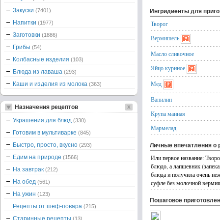
Закуски
(7401)
Ингридиенты для приг
Напитки
(1977)
Творог
Заготовки
(1886)
Вермишель
Грибы
(54)
Масло сливочное
Колбасные изделия
(103)
Яйцо куриное
Блюда из лаваша
(293)
Мед
Каши и изделия из молока
(363)
Ванилин
Назначения рецептов
Крупа манная
Украшения для блюд
(330)
Мармелад
Готовим в мультиварке
(845)
Быстро, просто, вкусно
(293)
Личные впечатления о 
Едим на природе
Или первое название: Твор
(1566)
блюдо, а лапшевник (запек
На завтрак
(212)
блюда и получила очень неж
На обед
(561)
суфле без молочной вермише
На ужин
(123)
Пошаговое приготовле
Рецепты от шеф-повара
(215)
Старинные рецепты
(13)