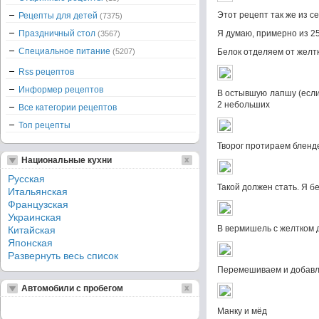
Этот рецепт так же из с
Рецепты для детей
(7375)
Праздничный стол
Я думаю, примерно из 25
(3567)
Специальное питание
(5207)
Белок отделяем от желтк
Rss рецептов
Информер рецептов
В остывшую лапшу (если
2 небольших
Все категории рецептов
Топ рецепты
Творог протираем бленд
Национальные кухни
Русская
Такой должен стать. Я б
Итальянская
Французская
Украинская
В вермишель с желтком 
Китайская
Японская
Развернуть весь список
Перемешиваем и добавл
Автомобили с пробегом
Манку и мёд