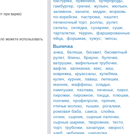
бастурма,
буженина,
бутерброды,
гамбургер,
гренки,
жульен,
жюльен,
заливное,
канапе,
мидии,
морковь
т при варке)
по-корейски,
пастрома,
паштет,
печеночный торт,
роллы,
рулет,
салаты,
селедка,
сухарики,
суши,
тарталетки,
террин,
фаршированные
яйца,
форшмак,
хумус,
чипсы,
ело можете использовать
Выпечка
ачма,
беляши,
бисквит,
бисквитный
рулет,
блины,
брауни,
булочки,
ватрушки,
вафельные трубочки,
вафли,
запеканка,
кекс,
киш,
коврижка,
круассаны,
кулебяка,
кулич,
курник,
лаваш,
лепешки,
манник,
маффины,
оладьи,
пампушки,
пахлава,
печенье,
пирог,
пирожки,
пирожное,
пицца,
плюшки,
пончики,
профитроли,
пряник,
птичье молоко,
пышки,
рогалики,
ромовая баба,
самса,
слойка,
сочни,
сырник,
сырные палочки,
сырные шарики,
творожник,
тесто,
торт,
трубочки,
хачапури,
хворост,
хлеб,
чебуреки,
шарлотка,