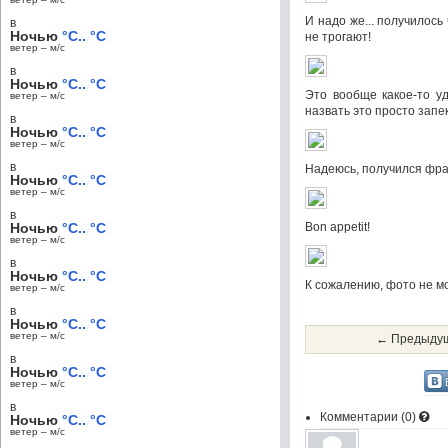
И надо же... получилос
в
Ночью
°C.. °C
не трогают!
ветер – м/c
в
Ночью
°C.. °C
Это вообще какое-то у
ветер – м/c
назвать это просто запе
в
Ночью
°C.. °C
ветер – м/c
в
Надеюсь, получился фра
Ночью
°C.. °C
ветер – м/c
в
Ночью
°C.. °C
Bon appetit!
ветер – м/c
в
Ночью
°C.. °C
К сожалению, фото не мо
ветер – м/c
в
Ночью
°C.. °C
ветер – м/c
← Предыдущ
в
Ночью
°C.. °C
ветер – м/c
в
Комментарии (
0
)
Ночью
°C.. °C
ветер – м/c