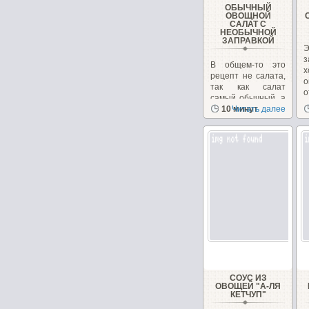
ОБЫЧНЫЙ
ОВОЩНОЙ
САЛАТ С
НЕОБЫЧНОЙ
ЗАПРАВКОЙ
В общем-то это
х
рецепт не салата,
о
так как салат
о
самый обычный, а
з
рецепт заправки.
10 минут
Читать далее
СОУС ИЗ
ОВОЩЕЙ "А-ЛЯ
КЕТЧУП"