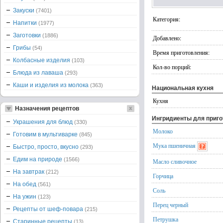
Закуски
(7401)
Категория:
Напитки
(1977)
Заготовки
(1886)
Добавлено:
Грибы
(54)
Время приготовления:
Колбасные изделия
(103)
Кол-во порций:
Блюда из лаваша
(293)
Каши и изделия из молока
(363)
Национальная кухня
Кухня
Назначения рецептов
Ингридиенты для приг
Украшения для блюд
(330)
Молоко
Готовим в мультиварке
(845)
Мука пшеничная
Быстро, просто, вкусно
(293)
Едим на природе
(1566)
Масло сливочное
На завтрак
(212)
Горчица
На обед
(561)
Соль
На ужин
(123)
Перец черный
Рецепты от шеф-повара
(215)
Петрушка
Старинные рецепты
(13)