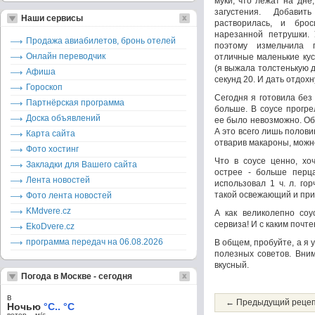
муки, что лежат на дне
загустения. Добави
Наши сервисы
растворилась, и бро
нарезанной петрушки. 
Продажа авиабилетов, бронь отелей
поэтому измельчила 
Онлайн переводчик
отличные маленькие кус
(я выжала толстенькую 
Афиша
секунд 20. И дать отдохн
Гороскоп
Сегодня я готовила без
Партнёрская программа
больше. В соусе прогре
Доска объявлений
ее было невозможно. Об
А это всего лишь половин
Карта сайта
отварив макароны, можн
Фото хостинг
Что в соусе ценно, хо
Закладки для Вашего сайта
острее - больше перца
Лента новостей
использовал 1 ч. л. гор
такой освежающий и при
Фото лента новостей
KMdvere.cz
А как великолепно соу
сервиза! И с каким почт
EkoDvere.cz
программа передач на 06.08.2026
В общем, пробуйте, а я
полезных советов. Внима
вкусный.
Погода в Москве - сегодня
в
← Предыдущий реце
Ночью
°C.. °C
ветер – м/c