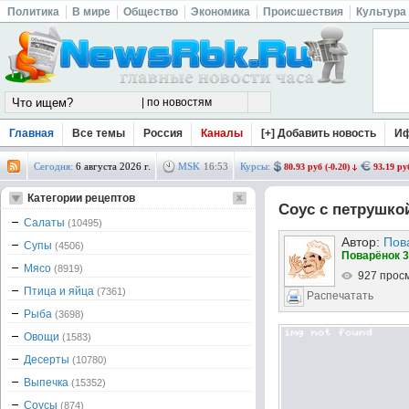
Политика
В мире
Общество
Экономика
Происшествия
Культура
Главная
Все темы
Россия
Каналы
[+] Добавить новость
И
Сегодня:
6 августа 2026 г.
MSK
16
:
53
Курсы:
80.93 руб (-0.20)
93.19 руб
Категории рецептов
Соус с петрушко
Салаты
(10495)
Автор:
Пов
Супы
(4506)
Поварёнок 3
Мясо
(8919)
927 прос
Птица и яйца
(7361)
Распечатать
Рыба
(3698)
Овощи
(1583)
Десерты
(10780)
Выпечка
(15352)
Соусы
(874)