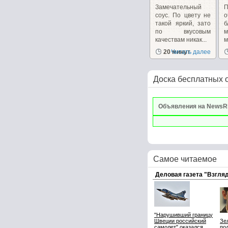
Замечательный
соус. По цвету не
такой яркий, зато
б
по вкусовым
качествам никак...
м
20 минут
Читать далее
Доска бесплатных 
Объявления на NewsR
Самое читаемое