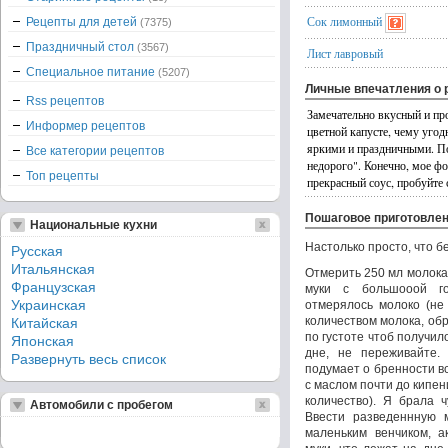
Сок лимонный
Рецепты для детей
(7375)
Праздничный стол
(3567)
Лист лавровый
Специальное питание
(5207)
Личные впечатления о 
Rss рецептов
Замечательно вкусный и про
Информер рецептов
цветной капусте, чему уго
яркими и праздничными. П
Все категории рецептов
недорого". Конечно, мое ф
Топ рецепты
прекрасный соус, пробуйте 
Пошаговое приготовле
Национальные кухни
Настолько просто, что б
Русская
Итальянская
Отмерить 250 мл молока 
Французская
муки с большооой го
Украинская
отмерялось молоко (не
количеством молока, обр
Китайская
по густоте чтоб получило
Японская
дне, не переживайте.
Развернуть весь список
подумает о бренности вс
с маслом почти до кипен
количество). Я брала ч
Автомобили с пробегом
Ввести разведеннную 
маленьким венчиком, а