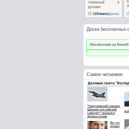
а
томленый в
духовке.
д
180 минут
Читать далее
Доска бесплатных 
Объявления на NewsR
Самое читаемое