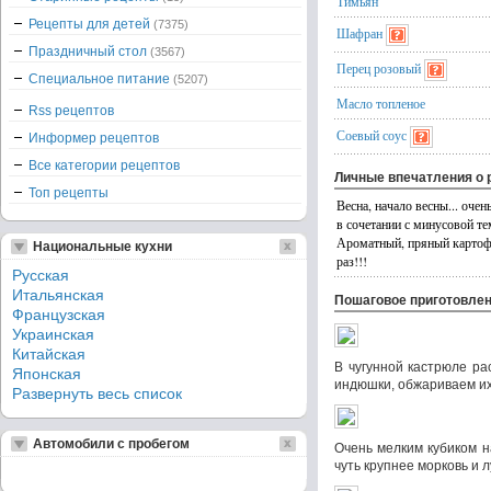
Тимьян
Рецепты для детей
(7375)
Шафран
Праздничный стол
(3567)
Перец розовый
Специальное питание
(5207)
Масло топленое
Rss рецептов
Соевый соус
Информер рецептов
Все категории рецептов
Личные впечатления о 
Топ рецепты
Весна, начало весны... очен
в сочетании с минусовой те
Ароматный, пряный картоф
Национальные кухни
раз!!!
Русская
Итальянская
Пошаговое приготовле
Французская
Украинская
Китайская
В чугунной кастрюле ра
Японская
индюшки, обжариваем их 
Развернуть весь список
Автомобили с пробегом
Очень мелким кубиком 
чуть крупнее морковь и л