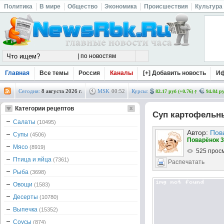
Политика
В мире
Общество
Экономика
Происшествия
Культура
Главная
Все темы
Россия
Каналы
[+] Добавить новость
И
Сегодня:
8 августа 2026 г.
MSK
00
:
52
Курсы:
82.17 руб (+0.76)
94.84 ру
Категории рецептов
Суп картофельн
Салаты
(10495)
Автор:
Пов
Супы
(4506)
Поварёнок 3
Мясо
(8919)
525 прос
Птица и яйца
(7361)
Распечатать
Рыба
(3698)
Овощи
(1583)
Десерты
(10780)
Выпечка
(15352)
Соусы
(874)