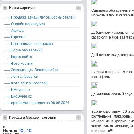
Наши сервисы
Сдвигаем обжаренные ку
морковь и лук, и обжари
Продажа авиабилетов, бронь отелей
Онлайн переводчик
Афиша
Добавляем измельчённы
Гороскоп
кастрюли, накрываем кры
Партнёрская программа
Доска объявлений
Добавляем воду, кипяток
Карта сайта
Фото хостинг
Закладки для Вашего сайта
Чистим и нарезаем карт
Лента новостей
картофель.
Фото лента новостей
KMdvere.cz
Добавляем соевый соус. 
EkoDvere.cz
программа передач на 08.08.2026
Варим ещё минут 10 и з
кругленькие макароны.
Погода в Москве - сегодня
макаронки в форме ри
значительно меньше, и 
в
Ночью
°C.. °C
готовности!!!
ветер – м/c