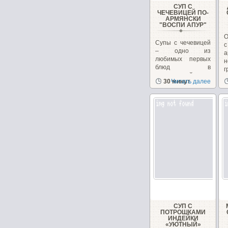
СУП С
ЧЕЧЕВИЦЕЙ ПО-
АРМЯНСКИ
"ВОСПИ АПУР"
О
Супы с чечевицей
– одно из
любимых первых
н
блюд в
г
закавказской
к
30 минут
Читать далее
кухне, в Армении...
н
СУП С
ПОТРОШКАМИ
ИНДЕЙКИ
«УЮТНЫЙ»