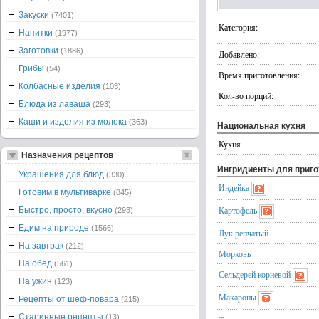
Закуски
(7401)
Категория:
Напитки
(1977)
Заготовки
(1886)
Добавлено:
Грибы
(54)
Время приготовления:
Колбасные изделия
(103)
Кол-во порций:
Блюда из лаваша
(293)
Каши и изделия из молока
(363)
Национальная кухня
Кухня
Назначения рецептов
Ингридиенты для приг
Украшения для блюд
(330)
Индейка
Готовим в мультиварке
(845)
Картофель
Быстро, просто, вкусно
(293)
Едим на природе
(1566)
Лук репчатый
На завтрак
(212)
Морковь
На обед
(561)
Сельдерей корневой
На ужин
(123)
Макароны
Рецепты от шеф-повара
(215)
Старинные рецепты
(13)