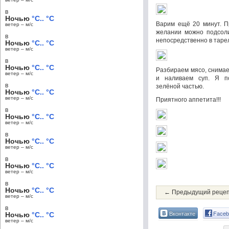
в
Ночью
°C.. °C
Варим ещё 20 минут. П
ветер – м/c
желании можно подсоли
в
непосредственно в тарел
Ночью
°C.. °C
ветер – м/c
в
Ночью
°C.. °C
Разбираем мясо, снимае
ветер – м/c
и наливаем суп. Я п
в
зелёной частью.
Ночью
°C.. °C
ветер – м/c
Приятного аппетита!!!
в
Ночью
°C.. °C
ветер – м/c
в
Ночью
°C.. °C
ветер – м/c
в
Ночью
°C.. °C
ветер – м/c
в
Ночью
°C.. °C
← Предыдущий реце
ветер – м/c
в
Вконтакте
Faceb
Ночью
°C.. °C
ветер – м/c