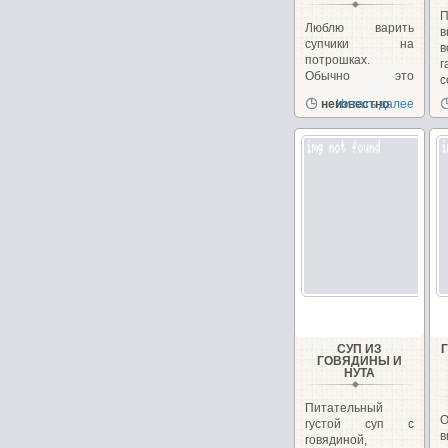
П
Люблю варить
в
супчики на
в
потрошках.
г
Обычно это
с
куриные, но
д
неизвестно
Читать далее
сегодня у меня
желудочки...
СУП ИЗ
ГОВЯДИНЫ И
НУТА
Питательный
густой суп с
говядиной,