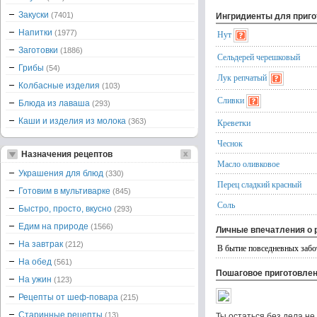
Закуски
(7401)
Ингридиенты для приг
Напитки
(1977)
Нут
Заготовки
(1886)
Сельдерей черешковый
Грибы
(54)
Лук репчатый
Колбасные изделия
(103)
Сливки
Блюда из лаваша
(293)
Каши и изделия из молока
(363)
Креветки
Чеснок
Назначения рецептов
Масло оливковое
Украшения для блюд
(330)
Перец сладкий красный
Готовим в мультиварке
(845)
Соль
Быстро, просто, вкусно
(293)
Едим на природе
(1566)
Личные впечатления о 
На завтрак
(212)
В бытие повседневных забот
На обед
(561)
Пошаговое приготовле
На ужин
(123)
Рецепты от шеф-повара
(215)
Старинные рецепты
(13)
Ты остаться без дела не 