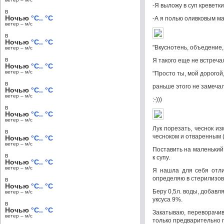
-Я выложу в суп креветки
в
Ночью
°C.. °C
-А я полью оливковым м
ветер – м/c
в
Ночью
°C.. °C
"Вкуснотень, объедение,
ветер – м/c
в
Я такого еще не встречал
Ночью
°C.. °C
ветер – м/c
"Просто ты, мой дорогой
в
раньше этого не замечал
Ночью
°C.. °C
ветер – м/c
:-)))
в
Ночью
°C.. °C
ветер – м/c
Лук порезать, чеснок и
в
чесноком и отваренным (
Ночью
°C.. °C
ветер – м/c
Поставить на маленький 
в
к супу.
Ночью
°C.. °C
ветер – м/c
Я нашла для себя отли
определяю в стерилизова
в
Ночью
°C.. °C
Беру 0,5л. воды, добавля
ветер – м/c
уксуса 9%.
в
Ночью
°C.. °C
Закатываю, переворачив
ветер – м/c
только предварительно 