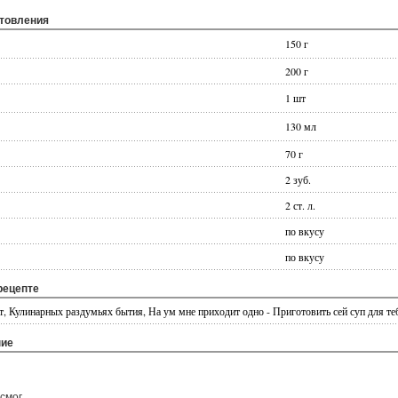
отовления
150 г
200 г
1 шт
130 мл
70 г
2 зуб.
2 ст. л.
по вкусу
по вкусу
рецепте
, Кулинарных раздумьях бытия, На ум мне приходит одно - Приготовить сей суп для теб
ние
смог,