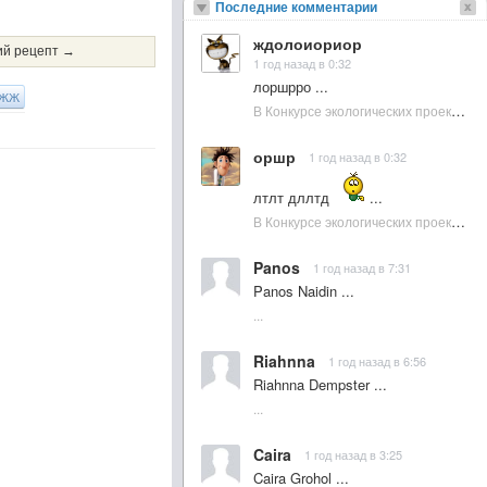
Последние комментарии
ждолоиориор
й рецепт →
1 год назад в 0:32
лоршрро ...
ЖЖ
В Конкурсе экологических проектов в Подмосковье активно участвовала молодежь :: NewsRbk.ru...
оршр
1 год назад в 0:32
лтлт дллтд
...
В Конкурсе экологических проектов в Подмосковье активно участвовала молодежь :: NewsRbk.ru...
Panos
1 год назад в 7:31
Panos Naidin ...
...
Riahnna
1 год назад в 6:56
Riahnna Dempster ...
...
Caira
1 год назад в 3:25
Caira Grohol ...