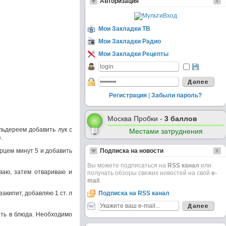
Авторизация
Мои Закладки ТВ
Мои Закладки Радио
Мои Закладки Рецепты
Регистрация
|
Забыли пароль?
Москва Пробки -
3 баллов
льдереем добавить лук с
Местами затруднения
.
ерцем минут 5 и добавить
Подписка на новости
Вы можете подписаться на
RSS канал
или
ваю, затем отвариваю и
получать обзоры свежих новостей на свой
e-
mail
.
закипит, добавляю 1 ст. л
Подписка на RSS канал
ять в блюда. Необходимо