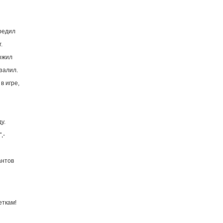
предил
.
ожил
залил.
 в игре,
у.
,-
антов
еткам!