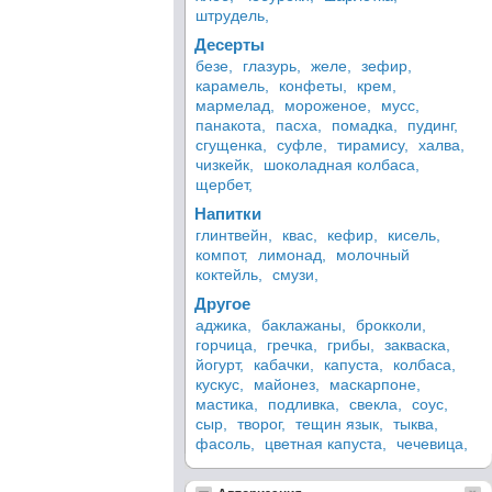
штрудель,
Десерты
безе,
глазурь,
желе,
зефир,
карамель,
конфеты,
крем,
мармелад,
мороженое,
мусс,
панакота,
пасха,
помадка,
пудинг,
сгущенка,
суфле,
тирамису,
халва,
чизкейк,
шоколадная колбаса,
щербет,
Напитки
глинтвейн,
квас,
кефир,
кисель,
компот,
лимонад,
молочный
коктейль,
смузи,
Другое
аджика,
баклажаны,
брокколи,
горчица,
гречка,
грибы,
закваска,
йогурт,
кабачки,
капуста,
колбаса,
кускус,
майонез,
маскарпоне,
мастика,
подливка,
свекла,
соус,
сыр,
творог,
тещин язык,
тыква,
фасоль,
цветная капуста,
чечевица,