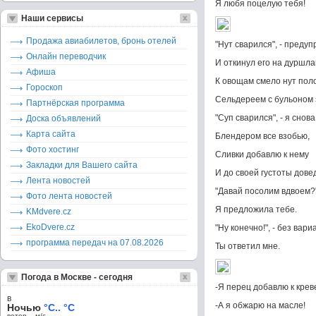
Я любя поцелую тебя!
Наши сервисы
Продажа авиабилетов, бронь отелей
"Нут сварился", - преду
Онлайн переводчик
И откинул его на дуршлаг
Афиша
К овощам смело нут пол
Гороскоп
Сельдереем с бульоном 
Партнёрская программа
"Суп сварился", - я снова
Доска объявлений
Карта сайта
Блендером все взобью,
Фото хостинг
Сливки добавлю к нему
Закладки для Вашего сайта
И до своей густоты довед
Лента новостей
"Давай посолим вдвоем?"
Фото лента новостей
Я предложила тебе.
KMdvere.cz
EkoDvere.cz
"Ну конечно!", - без вари
программа передач на 07.08.2026
Ты ответил мне.
Погода в Москве - сегодня
-Я перец добавлю к крев
в
-А я обжарю на масле!
Ночью
°C.. °C
ветер – м/c