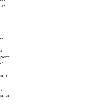
ожив.
,
нок
ва.
к
а.
аромат!
."
. :-)
ут,
плиты!"