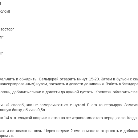
!
аслом!
 восторг
!"
,
!"
змельчить и обжарить. Сельдерей отварить минут 15-20. Затем в бульон с се
консервированным) нутом, посолить и довести до кипения. Взбить в блендере
огонь, добавить сливки и довести до нужной густоты. Креветки обжарить с п
чный способ, как не заморачиваться с нутом! Я его консервирую. Замачи
нную банку, обычно 0,5л.
ю 1/4 ч. л. сладкой паприки и столько же черного молотого перца, солю. Когда 
аю и оставляю на ночь. Через недели 2 смело можете открывать и добавл
промыть.