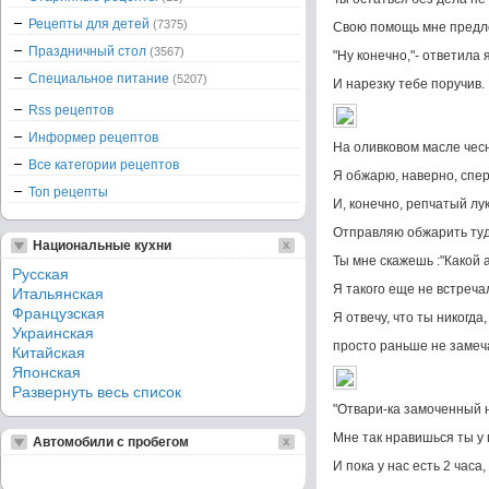
Рецепты для детей
(7375)
Свою помощь мне предл
Праздничный стол
(3567)
"Ну конечно,"- ответила я
Специальное питание
(5207)
И нарезку тебе поручив.
Rss рецептов
Информер рецептов
На оливковом масле чес
Все категории рецептов
Я обжарю, наверно, спер
Топ рецепты
И, конечно, репчатый лу
Отправляю обжарить туд
Национальные кухни
Ты мне скажешь :"Какой 
Русская
Я такого еще не встречал
Итальянская
Французская
Я отвечу, что ты никогда,
Украинская
просто раньше не замечал
Китайская
Японская
Развернуть весь список
"Отвари-ка замоченный н
Мне так нравишься ты у 
Автомобили с пробегом
И пока у нас есть 2 часа,