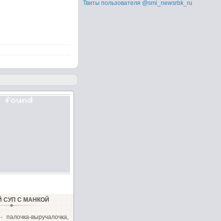
Твиты пользователя @smi_newsrbk_ru
Й СУП С МАНКОЙ
- палочка-выручалочка,