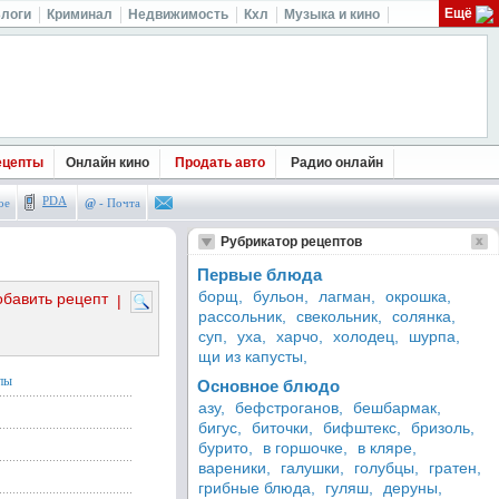
Ещё
логи
Криминал
Недвижимость
Кхл
Музыка и кино
ецепты
Онлайн кино
Продать авто
Радио онлайн
PDA
ое
@
- Почта
Рубрикатор рецептов
Первые блюда
борщ,
бульон,
лагман,
окрошка,
обавить рецепт
|
рассольник,
свекольник,
солянка,
суп,
уха,
харчо,
холодец,
шурпа,
щи из капусты,
пы
Основное блюдо
азу,
бефстроганов,
бешбармак,
бигус,
биточки,
бифштекс,
бризоль,
бурито,
в горшочке,
в кляре,
вареники,
галушки,
голубцы,
гратен,
грибные блюда,
гуляш,
деруны,