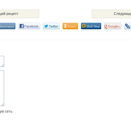
ий рецепт
Следующи
Вконтакте
Facebook
Twitter
Класс
Мой Мир
Google+
ую сеть