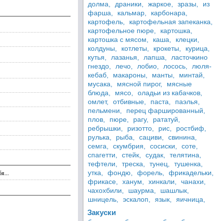
долма,
драники,
жаркое,
зразы,
из
фарша,
кальмар,
карбонара,
картофель,
картофельная запеканка,
картофельное пюре,
картошка,
картошка с мясом,
каша,
клецки,
колдуны,
котлеты,
крокеты,
курица,
кутья,
лазанья,
лапша,
ласточкино
гнездо,
лечо,
лобио,
лосось,
люля-
кебаб,
макароны,
манты,
минтай,
мусака,
мясной пирог,
мясные
блюда,
мясо,
оладьи из кабачков,
омлет,
отбивные,
паста,
паэлья,
пельмени,
перец фаршированный,
плов,
пюре,
рагу,
рататуй,
ребрышки,
ризотто,
рис,
ростбиф,
рулька,
рыба,
сациви,
свинина,
семга,
скумбрия,
сосиски,
соте,
спагетти,
стейк,
судак,
телятина,
тефтели,
треска,
тунец,
тушенка,
я...
утка,
фондю,
форель,
фрикадельки,
фрикасе,
ханум,
хинкали,
чанахи,
чахохбили,
шаурма,
шашлык,
шницель,
эскалоп,
язык,
яичница,
Закуски