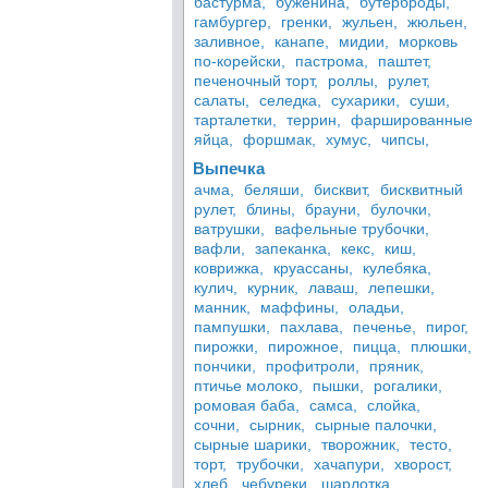
бастурма,
буженина,
бутерброды,
гамбургер,
гренки,
жульен,
жюльен,
заливное,
канапе,
мидии,
морковь
по-корейски,
пастрома,
паштет,
печеночный торт,
роллы,
рулет,
салаты,
селедка,
сухарики,
суши,
тарталетки,
террин,
фаршированные
яйца,
форшмак,
хумус,
чипсы,
Выпечка
ачма,
беляши,
бисквит,
бисквитный
рулет,
блины,
брауни,
булочки,
ватрушки,
вафельные трубочки,
вафли,
запеканка,
кекс,
киш,
коврижка,
круассаны,
кулебяка,
кулич,
курник,
лаваш,
лепешки,
манник,
маффины,
оладьи,
пампушки,
пахлава,
печенье,
пирог,
пирожки,
пирожное,
пицца,
плюшки,
пончики,
профитроли,
пряник,
птичье молоко,
пышки,
рогалики,
ромовая баба,
самса,
слойка,
сочни,
сырник,
сырные палочки,
сырные шарики,
творожник,
тесто,
торт,
трубочки,
хачапури,
хворост,
хлеб,
чебуреки,
шарлотка,