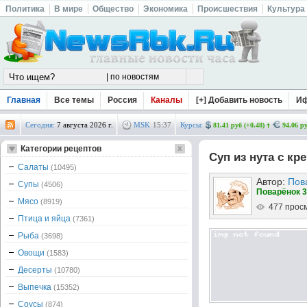
Политика
В мире
Общество
Экономика
Происшествия
Культура
Главная
Все темы
Россия
Каналы
[+] Добавить новость
И
Сегодня:
7 августа 2026 г.
MSK
15
:
37
Курсы:
81.41 руб (+0.48)
94.06 ру
Категории рецептов
Суп из нута с кр
Салаты
(10495)
Автор:
Пов
Супы
(4506)
Поварёнок 3
Мясо
(8919)
477 прос
Птица и яйца
(7361)
Рыба
(3698)
Овощи
(1583)
Десерты
(10780)
Выпечка
(15352)
Соусы
(874)