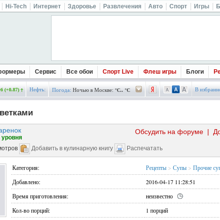
Hi-Tech
Интернет
Здоровье
Развлечения
Авто
Спорт
Игры
Б
формеры
Сервис
Все обои
Спорт Live
Флеш игры
Блоги
Р
Нефть:
В избранн
б (+0.87)
Погода:
Ночью в Москве:
°C.. °C
еветками
аренок
Обсудить на форуме
|
Д
 уровня
мотров
Добавить в кулинарную книгу
Распечатать
Категория:
Рецепты
>
Супы
>
Прочие су
Добавлено:
2016-04-17 11:28:51
Время приготовления:
неизвестно
Кол-во порций:
1 порций