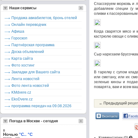
Спассеруем морковь и л
Наши сервисы
добавляем специи (у м
оливки к пассерованным
Продажа авиабилетов, бронь отелей
Онлайн переводчик
Афиша
Когда сварятся мясо и 
кастрюлю овощи с оливка
Гороскоп
Партнёрская программа
Доска объявлений
Сыр нарезаем брусочками 
Карта сайта
Фото хостинг
Закладки для Вашего сайта
В тарелку с супом клад
или сметану, или их см
Лента новостей
зеленью кинзы и подаем
Фото лента новостей
поварята, вам и всем ва
KMdvere.cz
EkoDvere.cz
← Предыдущий реце
программа передач на 09.08.2026
Вконтакте
Faceb
Погода в Москве - сегодня
в
Ночью
°C.. °C
Комментарии (
0
)
ветер – м/c