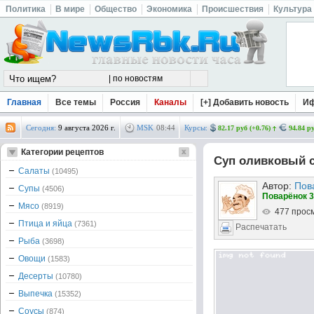
Политика
В мире
Общество
Экономика
Происшествия
Культура
Главная
Все темы
Россия
Каналы
[+] Добавить новость
И
Сегодня:
9 августа 2026 г.
MSK
08
:
44
Курсы:
82.17 руб (+0.76)
94.84 ру
Категории рецептов
Суп оливковый 
Салаты
(10495)
Автор:
Пов
Супы
(4506)
Поварёнок 3
Мясо
(8919)
477 прос
Птица и яйца
(7361)
Распечатать
Рыба
(3698)
Овощи
(1583)
Десерты
(10780)
Выпечка
(15352)
Соусы
(874)