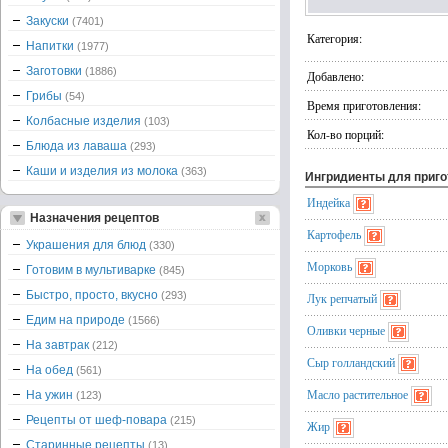
Закуски
(7401)
Категория:
Напитки
(1977)
Заготовки
(1886)
Добавлено:
Грибы
(54)
Время приготовления:
Колбасные изделия
(103)
Кол-во порций:
Блюда из лаваша
(293)
Каши и изделия из молока
(363)
Ингридиенты для приг
Индейка
Назначения рецептов
Картофель
Украшения для блюд
(330)
Морковь
Готовим в мультиварке
(845)
Быстро, просто, вкусно
(293)
Лук репчатый
Едим на природе
(1566)
Оливки черные
На завтрак
(212)
Сыр голландский
На обед
(561)
Масло растительное
На ужин
(123)
Рецепты от шеф-повара
(215)
Жир
Старинные рецепты
(13)