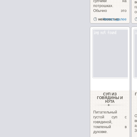
супчики на
в
потрошках.
г
Обычно это
с
куриные, но
д
неизвестно
Читать далее
сегодня у меня
желудочки...
СУП ИЗ
ГОВЯДИНЫ И
НУТА
Питательный
густой суп с
говядиной,
а
томленый в
духовке.
д