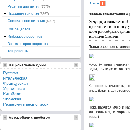
Зелень
Рецепты для детей
(7375)
Праздничный стол
(3567)
Личные впечатления о 
Специальное питание
(5207)
Хочу предложить вкусный с
приготовлении, но по вкус
Rss рецептов
хочет разнообразить домаш
вкусными блюдами.
Информер рецептов
Все категории рецептов
Пошаговое приготовле
Топ рецепты
Мясо (у меня индейка) 
Национальные кухни
воды, почти до готовнос
Русская
Итальянская
Французская
Картофель очистить, п
Украинская
мясу. Варить до готовнос
Китайская
Японская
Развернуть весь список
Пока варятся мясо и ка
как нравится) и морков
терке)
Автомобили с пробегом