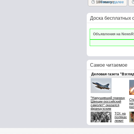
180 минут
Читать далее
Доска бесплатных 
Объявления на NewsR
Самое читаемое