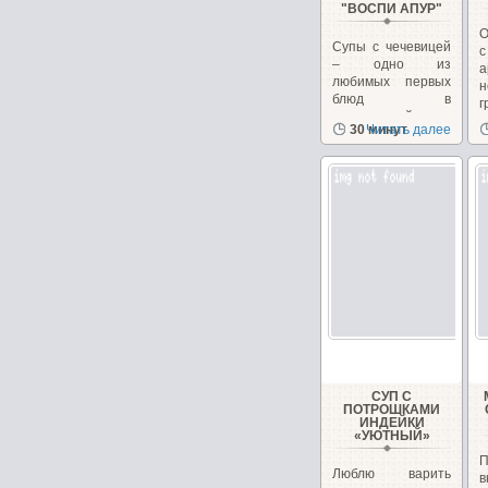
"ВОСПИ АПУР"
О
Супы с чечевицей
– одно из
любимых первых
н
блюд в
г
закавказской
к
30 минут
Читать далее
кухне, в Армении...
н
СУП С
ПОТРОШКАМИ
ИНДЕЙКИ
«УЮТНЫЙ»
П
Люблю варить
в