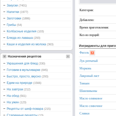
Закуски
(7401)
Категория:
Напитки
(1977)
Заготовки
(1886)
Добавлено:
Грибы
(54)
Время приготовления:
Колбасные изделия
(103)
Кол-во порций:
Блюда из лаваша
(293)
Каши и изделия из молока
(363)
Ингридиенты для приг
Фасоль
Назначения рецептов
Лук репчатый
Украшения для блюд
(330)
Морковь
Готовим в мультиварке
(845)
Лавровый лист
Быстро, просто, вкусно
(293)
Едим на природе
Тимьян
(1566)
На завтрак
(212)
Шампиньоны
На обед
(561)
Масло оливковое
На ужин
(123)
Масло сливочное
Рецепты от шеф-повара
(215)
Сливки
Старинные рецепты
(13)