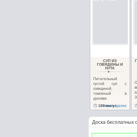
СУП ИЗ
ГОВЯДИНЫ И
НУТА
Питательный
густой суп с
говядиной,
а
томленый в
духовке.
д
180 минут
Читать далее
Доска бесплатных 