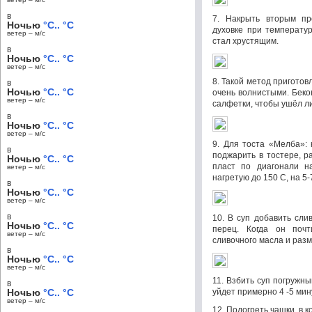
в
7. Накрыть вторым пр
Ночью
°C.. °C
духовке при температу
ветер – м/c
стал хрустящим.
в
Ночью
°C.. °C
ветер – м/c
8. Такой метод приготов
в
Ночью
°C.. °C
очень волнистыми. Беко
ветер – м/c
салфетки, чтобы ушёл л
в
Ночью
°C.. °C
ветер – м/c
9. Для тоста «Мелба»: 
в
поджарить в тостере, р
Ночью
°C.. °C
пласт по диагонали на
ветер – м/c
нагретую до 150 С, на 5-
в
Ночью
°C.. °C
ветер – м/c
в
10. В суп добавить сли
Ночью
°C.. °C
перец. Когда он почт
ветер – м/c
сливочного масла и раз
в
Ночью
°C.. °C
ветер – м/c
11. Взбить суп погружн
в
Ночью
°C.. °C
уйдет примерно 4 -5 мин
ветер – м/c
12. Подогреть чашки, в 