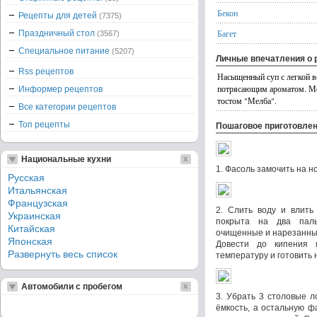
Бекон
Рецепты для детей
(7375)
Багет
Праздничный стол
(3567)
Специальное питание
(5207)
Личные впечатления о 
Rss рецептов
Насыщенный суп с легкой в
потрясающим ароматом. Мо
Информер рецептов
тостом "Мелба".
Все категории рецептов
Топ рецепты
Пошаговое приготовле
Национальные кухни
1. Фасоль замочить на но
Русская
Итальянская
Французская
2. Слить воду и влить
Украинская
покрыта на два паль
Китайская
очищенные и нарезанные
Японская
Довести до кипения 
Развернуть весь список
температуру и готовить 
Автомобили с пробегом
3. Убрать 3 столовые л
ёмкость, а остальную ф