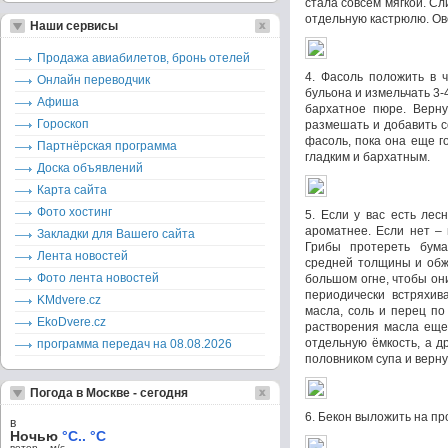
стала совсем мягкой. Сл
отдельную кастрюлю. Ов
Наши сервисы
Продажа авиабилетов, бронь отелей
4. Фасоль положить в 
Онлайн переводчик
бульона и измельчать 3-
Афиша
бархатное пюре. Верну
Гороскоп
размешать и добавить с
фасоль, пока она еще г
Партнёрская программа
гладким и бархатным.
Доска объявлений
Карта сайта
Фото хостинг
5. Если у вас есть лес
ароматнее. Если нет –
Закладки для Вашего сайта
Грибы протереть бума
Лента новостей
средней толщины и обж
Фото лента новостей
большом огне, чтобы он
периодически встряхива
KMdvere.cz
масла, соль и перец по
EkoDvere.cz
растворения масла еще 
отдельную ёмкость, а д
программа передач на 08.08.2026
половником супа и верну
Погода в Москве - сегодня
6. Бекон выложить на пр
в
Ночью
°C.. °C
ветер – м/c