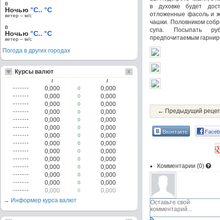
в
в духовке будет дос
Ночью
°C.. °C
отложенные фасоль и ж
ветер – м/c
чашки. Половником собр
в
супа. Посыпать р
Ночью
°C.. °C
предпочитаемым гарниро
ветер – м/c
Погода в других городах
Курсы валют
/
/
0,000
0,000
0
0,000
0,000
0
0,000
0,000
0
← Предыдущий реце
0,000
0,000
0
0,000
0,000
0
0,000
0,000
0
Вконтакте
Faceb
0,000
0,000
0
0,000
0,000
0
0,000
0,000
0
0,000
0,000
0
Комментарии (
0
)
0,000
0,000
0
0,000
0,000
0
0,000
0,000
0
0,000
0,000
0
→ Информер курса валют