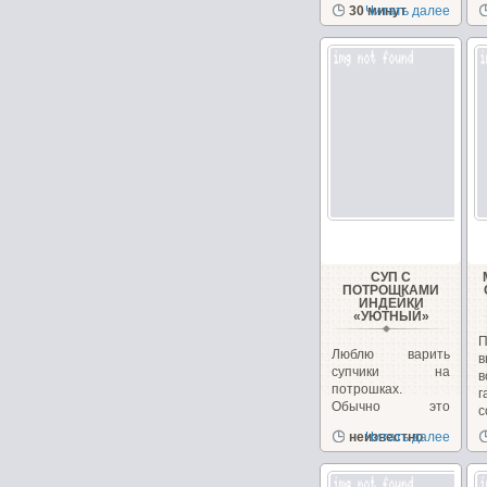
к
30 минут
Читать далее
кухне, в Армении...
н
СУП С
ПОТРОШКАМИ
ИНДЕЙКИ
«УЮТНЫЙ»
П
Люблю варить
в
супчики на
в
потрошках.
г
Обычно это
с
куриные, но
д
неизвестно
Читать далее
сегодня у меня
желудочки...