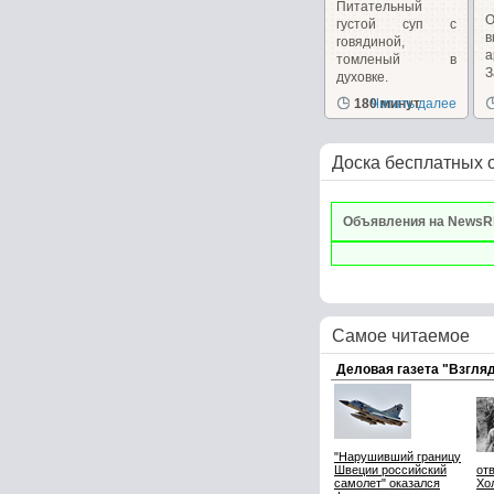
Питательный
густой суп с
говядиной,
а
томленый в
духовке.
д
180 минут
Читать далее
Доска бесплатных 
Объявления на NewsR
Самое читаемое