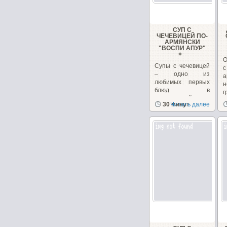
СУП С
ЧЕЧЕВИЦЕЙ ПО-
АРМЯНСКИ
"ВОСПИ АПУР"
О
Супы с чечевицей
– одно из
любимых первых
н
блюд в
г
закавказской
к
30 минут
Читать далее
кухне, в Армении...
н