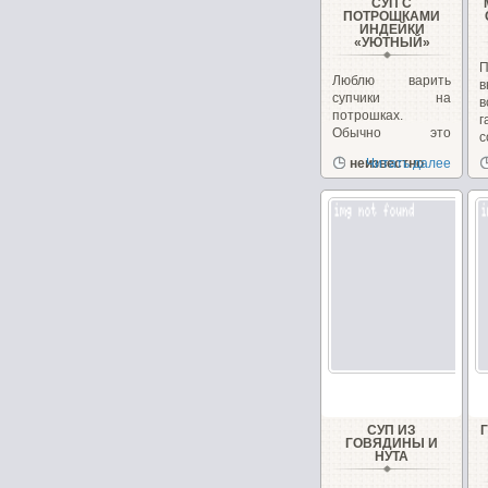
СУП С
ПОТРОШКАМИ
ИНДЕЙКИ
«УЮТНЫЙ»
П
Люблю варить
в
супчики на
в
потрошках.
г
Обычно это
с
куриные, но
д
неизвестно
Читать далее
сегодня у меня
желудочки...
СУП ИЗ
ГОВЯДИНЫ И
НУТА