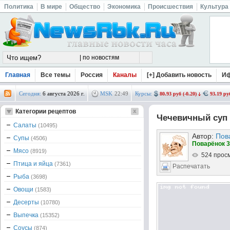
Политика
В мире
Общество
Экономика
Происшествия
Культура
Главная
Все темы
Россия
Каналы
[+] Добавить новость
И
Сегодня:
6 августа 2026 г.
MSK
22
:
49
Курсы:
80.93 руб (-0.20)
93.19 руб
Категории рецептов
Чечевичный суп
Салаты
(10495)
Автор:
Пов
Супы
(4506)
Поварёнок 3
Мясо
(8919)
524 прос
Птица и яйца
(7361)
Распечатать
Рыба
(3698)
Овощи
(1583)
Десерты
(10780)
Выпечка
(15352)
Соусы
(874)