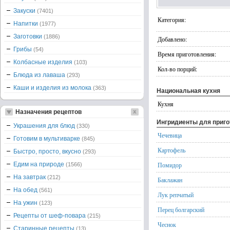
Закуски
(7401)
Категория:
Напитки
(1977)
Заготовки
(1886)
Добавлено:
Грибы
(54)
Время приготовления:
Колбасные изделия
(103)
Кол-во порций:
Блюда из лаваша
(293)
Каши и изделия из молока
(363)
Национальная кухня
Кухня
Назначения рецептов
Ингридиенты для приг
Украшения для блюд
(330)
Чечевица
Готовим в мультиварке
(845)
Картофель
Быстро, просто, вкусно
(293)
Едим на природе
Помидор
(1566)
На завтрак
(212)
Баклажан
На обед
(561)
Лук репчатый
На ужин
(123)
Перец болгарский
Рецепты от шеф-повара
(215)
Чеснок
Старинные рецепты
(13)