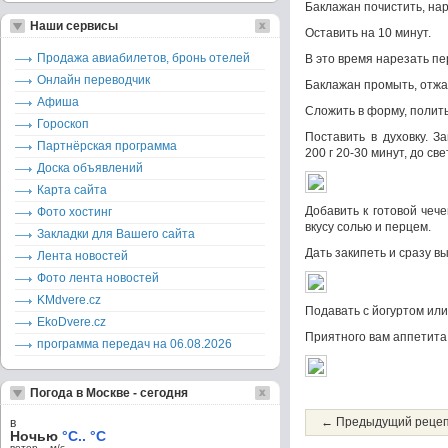
Баклажан почистить, нар
Наши сервисы
Оставить на 10 минут.
Продажа авиабилетов, бронь отелей
В это время нарезать пе
Онлайн переводчик
Баклажан промыть, отжат
Афиша
Сложить в форму, полит
Гороскоп
Поставить в духовку. З
Партнёрская программа
200 г 20-30 минут, до св
Доска объявлений
Карта сайта
Добавить к готовой чеч
Фото хостинг
вкусу солью и перцем.
Закладки для Вашего сайта
Дать закипеть и сразу в
Лента новостей
Фото лента новостей
KMdvere.cz
Подавать с йогуртом ил
EkoDvere.cz
Приятного вам аппетита
программа передач на 06.08.2026
Погода в Москве - сегодня
← Предыдущий реце
в
Ночью
°C.. °C
ветер – м/c