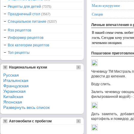
Масло кукурузное
Рецепты для детей
(7375)
Специи
Праздничный стол
(3567)
Специальное питание
(5207)
Личные впечатления о 
Rss рецептов
В нашей семье очень любят 
гость. Сегодня хочу угости
Информер рецептов
печеными овощами.
Все категории рецептов
Топ рецепты
Пошаговое приготовле
Национальные кухни
Чечевицу ТМ Мистраль п
Русская
довести до кипения.
Итальянская
Воду слить.
Французская
Украинская
Залить чечевицу овощн
Китайская
фильтрованной водой) - 
Японская
Развернуть весь список
Дать закипеть, добав
картофель и помидор, до
Автомобили с пробегом