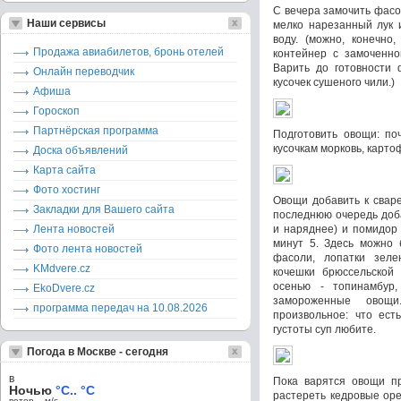
С вечера замочить фасол
Наши сервисы
мелко нарезанный лук и
воду. (можно, конечно
Продажа авиабилетов, бронь отелей
контейнер с замоченно
Варить до готовности 
Онлайн переводчик
кусочек сушеного чили.)
Афиша
Гороскоп
Партнёрская программа
Подготовить овощи: по
кусочкам морковь, карто
Доска объявлений
Карта сайта
Фото хостинг
Овощи добавить к сваре
Закладки для Вашего сайта
последнюю очередь доба
Лента новостей
и наряднее) и помидор 
минут 5. Здесь можно 
Фото лента новостей
фасоли, лопатки зеле
KMdvere.cz
кочешки брюссельской 
осенью - топинамбур
EkoDvere.cz
замороженные овощи
программа передач на 10.08.2026
произвольное: что ест
густоты суп любите.
Погода в Москве - сегодня
в
Пока варятся овощи пр
Ночью
°C.. °C
растереть кедровые оре
ветер – м/c