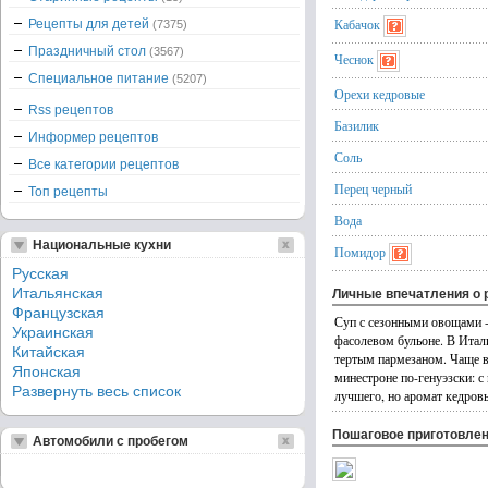
Кабачок
Рецепты для детей
(7375)
Праздничный стол
(3567)
Чеснок
Специальное питание
(5207)
Орехи кедровые
Rss рецептов
Базилик
Информер рецептов
Соль
Все категории рецептов
Перец черный
Топ рецепты
Вода
Национальные кухни
Помидор
Русская
Итальянская
Личные впечатления о 
Французская
Суп с сезонными овощами -
Украинская
фасолевом бульоне. В Итал
Китайская
тертым пармезаном. Чаще в
Японская
минестроне по-генуэзски: с
Развернуть весь список
лучшего, но аромат кедровы
Пошаговое приготовле
Автомобили с пробегом