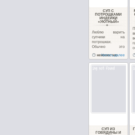
СУП С
ПОТРОШКАМИ
ИНДЕЙКИ
«УЮТНЫЙ»
П
Люблю варить
в
супчики на
в
потрошках.
г
Обычно это
с
куриные, но
д
неизвестно
Читать далее
сегодня у меня
желудочки...
СУП ИЗ
ГОВЯДИНЫ И