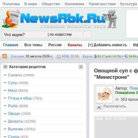
Политика
В мире
Общество
Экономика
Происшествия
Культура
Главная
Все темы
Россия
Каналы
[+] Добавить новость
И
Сегодня:
10 августа 2026 г.
MSK
10
:
16
Курсы:
82.17 руб (+0.76)
94.84 
Категории рецептов
Овощной суп с 
Салаты
(10495)
"Минестроне"
Супы
(4506)
Автор:
Пов
Мясо
(8919)
Поварёнок 3
Птица и яйца
(7361)
563 прос
Рыба
(3698)
Распечатать
Овощи
(1583)
Десерты
(10780)
Выпечка
(15352)
Соусы
(874)