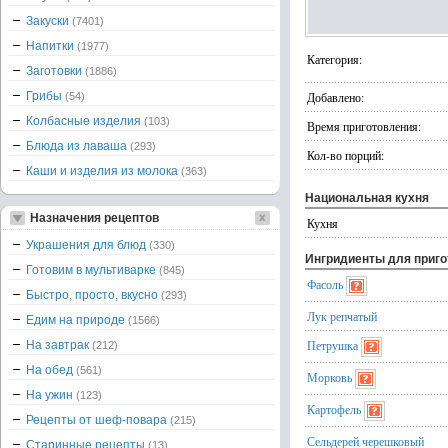
Закуски
(7401)
Напитки
(1977)
Категория:
Заготовки
(1886)
Грибы
Добавлено:
(54)
Колбасные изделия
(103)
Время приготовления:
Блюда из лаваша
(293)
Кол-во порций:
Каши и изделия из молока
(363)
Национальная кухня
Назначения рецептов
Кухня
Украшения для блюд
(330)
Ингридиенты для приг
Готовим в мультиварке
(845)
Фасоль
Быстро, просто, вкусно
(293)
Лук репчатый
Едим на природе
(1566)
Петрушка
На завтрак
(212)
На обед
(561)
Морковь
На ужин
(123)
Картофель
Рецепты от шеф-повара
(215)
Сельдерей черешковый
Старинные рецепты
(13)