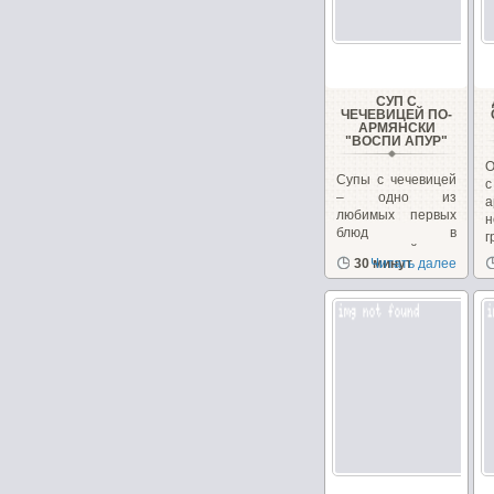
СУП С
ЧЕЧЕВИЦЕЙ ПО-
АРМЯНСКИ
"ВОСПИ АПУР"
О
Супы с чечевицей
– одно из
любимых первых
н
блюд в
г
закавказской
к
30 минут
Читать далее
кухне, в Армении...
н