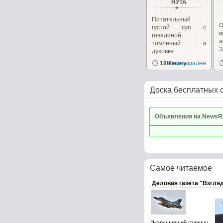
НУТА
Питательный
густой суп с
говядиной,
а
томленый в
духовке.
д
180 минут
Читать далее
Доска бесплатных 
Объявления на NewsR
Самое читаемое