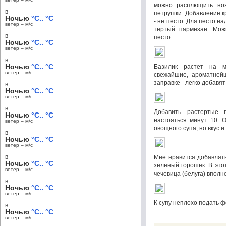
можно расплющить нож
в
петрушки. Добавление к
Ночью
°C.. °C
- не песто. Для песто н
ветер – м/c
тертый пармезан. Мож
в
песто.
Ночью
°C.. °C
ветер – м/c
в
Ночью
°C.. °C
Базилик растет на м
ветер – м/c
свежайшие, ароматнейш
заправке - легко добавят
в
Ночью
°C.. °C
ветер – м/c
в
Добавить растертые 
Ночью
°C.. °C
настояться минут 10. 
ветер – м/c
овощного супа, но вкус и
в
Ночью
°C.. °C
ветер – м/c
в
Мне нравится добавлят
Ночью
°C.. °C
зеленый горошек. В это
ветер – м/c
чечевица (белуга) вполн
в
Ночью
°C.. °C
ветер – м/c
К супу неплохо подать ф
в
Ночью
°C.. °C
ветер – м/c