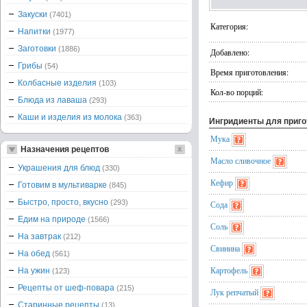
Закуски
(7401)
Категория:
Напитки
(1977)
Заготовки
(1886)
Добавлено:
Грибы
(54)
Время приготовления:
Колбасные изделия
(103)
Кол-во порций:
Блюда из лаваша
(293)
Каши и изделия из молока
(363)
Ингридиенты для приг
Мука
Назначения рецептов
Масло сливочное
Украшения для блюд
(330)
Кефир
Готовим в мультиварке
(845)
Быстро, просто, вкусно
(293)
Сода
Едим на природе
(1566)
Соль
На завтрак
(212)
Свинина
На обед
(561)
Картофель
На ужин
(123)
Рецепты от шеф-повара
(215)
Лук репчатый
Старинные рецепты
(13)