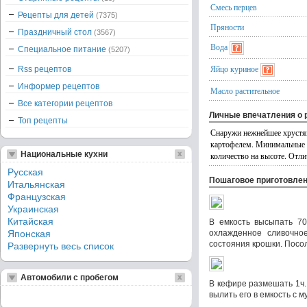
Смесь перцев
Рецепты для детей
(7375)
Пряности
Праздничный стол
(3567)
Вода
Специальное питание
(5207)
Яйцо куриное
Rss рецептов
Информер рецептов
Масло растительное
Все категории рецептов
Личные впечатления о 
Топ рецепты
Снаружи нежнейшее хрустяще
картофелем. Минимальные за
Национальные кухни
количество на высоте. Отли
Русская
Пошаговое приготовле
Итальянская
Французская
Украинская
Китайская
В емкость высыпать 70
Японская
охлажденное сливочно
состояния крошки. Посо
Развернуть весь список
Автомобили с пробегом
В кефире размешать 1ч.
вылить его в емкость с м