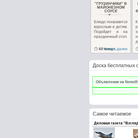
"ГРУЗИНЧИКИ" В
МАЙОНЕЗНОМ
СОУСЕ
Блюдо понравится
К
взрослым и детям.
р
Подойдет и на
з
праздничный стол.
д
г
60 минут
Читать далее
Доска бесплатных 
Объявления на NewsR
Самое читаемое