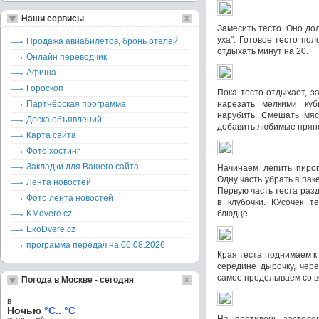
Наши сервисы
Замесить тесто. Оно дол
уха". Готовое тесто по
Продажа авиабилетов, бронь отелей
отдыхать минут на 20.
Онлайн переводчик
Афиша
Гороскоп
Пока тесто отдыхает, з
Партнёрская программа
нарезать мелкими ку
нарубить. Смешать мясо
Доска объявлений
добавить любимые пряно
Карта сайта
Фото хостинг
Закладки для Вашего сайта
Начинаем лепить пирог
Одну часть убрать в паке
Лента новостей
Первую часть теста разд
Фото лента новостей
в клубочки. КУсочек т
KMdvere.cz
блюдце.
EkoDvere.cz
программа передач на 06.08.2026
Края теста поднимаем к 
середине дырочку, чер
самое проделываем со в
Погода в Москве - сегодня
в
Ночью
°C.. °C
ветер – м/c