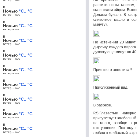
На противень застеле
растительным маслом,
в
смазываем яйцом. Выпек
Ночью
°C.. °C
Делаем бульон. В каст
ветер – м/c
сливочное масло и сол
в
минуту).
Ночью
°C.. °C
ветер – м/c
в
Ночью
°C.. °C
По истечении 20 минут 
ветер – м/c
дырочку каждого пирога 
в
духовку еще минут на 40
Ночью
°C.. °C
ветер – м/c
в
Ночью
°C.. °C
Приятного аппетита!!!
ветер – м/c
в
Ночью
°C.. °C
Приближенный вид.
ветер – м/c
в
Ночью
°C.. °C
ветер – м/c
В разрезе.
в
P.S:Глазастые навер
Ночью
°C.. °C
ветер – м/c
присутствует колбасный
не много, вообще в р
в
отступлении. Поэтому 
Ночью
°C.. °C
ветер – м/c
люблю я колбасный сыр