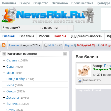
Политика
В мире
Общество
Экономика
Происшествия
Культура
Главная
Все темы
Россия
Каналы
[+] Добавить новость
И
Сегодня:
6 августа 2026 г.
MSK
17
:
47
Курсы:
80.93 руб (-0.20)
93.19 руб
Категории рецептов
Вак балиш
Салаты
(10495)
Автор:
Пов
Супы
(4506)
Поварёнок 3
Мясо
(8919)
391 прос
Птица и яйца
(7361)
Распечатать
Рыба
(3698)
Овощи
(1583)
Десерты
(10780)
Выпечка
(15352)
Соусы
(874)