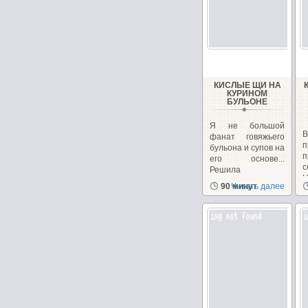
КИСЛЫЕ ЩИ НА
КУРИНОМ
БУЛЬОНЕ
Я не большой
фанат говяжьего
п
бульона и супов на
п
его основе...
с
Решила
заменить...
90 минут
Читать далее
с