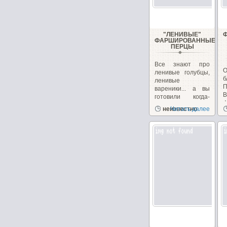
"ЛЕНИВЫЕ"
ФАРШИРОВАННЫЕ
ПЕРЦЫ
Все знают про
О
ленивые голубцы,
б
ленивые
вареники... а вы
готовили когда-
ф
нибудь...
неизвестно
Читать далее
с