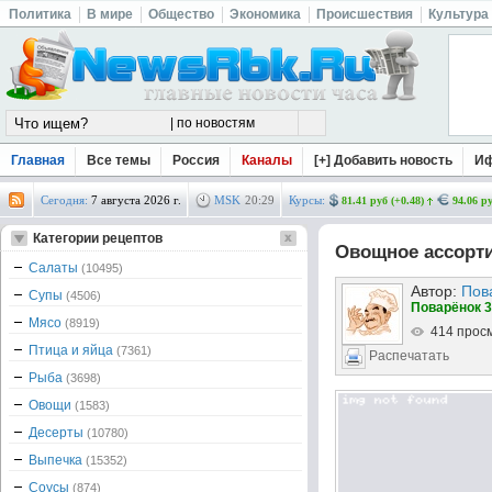
Политика
В мире
Общество
Экономика
Происшествия
Культура
Главная
Все темы
Россия
Каналы
[+] Добавить новость
И
Сегодня:
7 августа 2026 г.
MSK
20
:
29
Курсы:
81.41 руб (+0.48)
94.06 ру
Категории рецептов
Овощное ассорти
Салаты
(10495)
Автор:
Пов
Супы
(4506)
Поварёнок 3
Мясо
(8919)
414 прос
Птица и яйца
(7361)
Распечатать
Рыба
(3698)
Овощи
(1583)
Десерты
(10780)
Выпечка
(15352)
Соусы
(874)