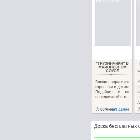
"ГРУЗИНЧИКИ" В
МАЙОНЕЗНОМ
СОУСЕ
Блюдо понравится
К
взрослым и детям.
р
Подойдет и на
з
праздничный стол.
д
г
60 минут
Читать далее
Доска бесплатных 