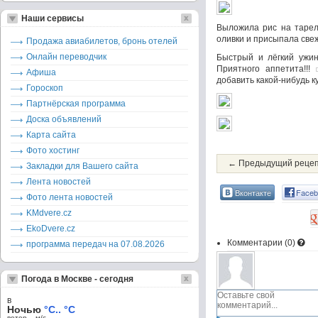
Наши сервисы
Выложила рис на тарел
оливки и присыпала све
Продажа авиабилетов, бронь отелей
Онлайн переводчик
Быстрый и лёгкий ужин
Приятного аппетита!!!
Афиша
добавить какой-нибудь ку
Гороскоп
Партнёрская программа
Доска объявлений
Карта сайта
Фото хостинг
← Предыдущий реце
Закладки для Вашего сайта
Лента новостей
Вконтакте
Faceb
Фото лента новостей
KMdvere.cz
EkoDvere.cz
Комментарии (
0
)
программа передач на 07.08.2026
Погода в Москве - сегодня
в
Ночью
°C.. °C
ветер – м/c