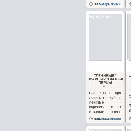
заменить...
90 минут
Читать далее
с
"ЛЕНИВЫЕ"
ФАРШИРОВАННЫЕ
ПЕРЦЫ
Все знают про
О
ленивые голубцы,
б
ленивые
вареники... а вы
готовили когда-
ф
нибудь...
неизвестно
Читать далее
с