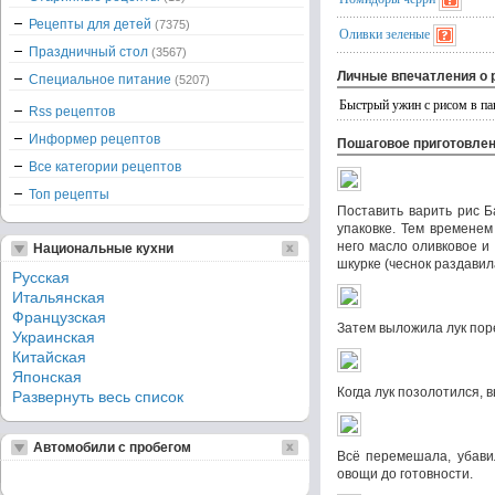
Рецепты для детей
(7375)
Оливки зеленые
Праздничный стол
(3567)
Личные впечатления о 
Специальное питание
(5207)
Быстрый ужин с рисом в па
Rss рецептов
Информер рецептов
Пошаговое приготовле
Все категории рецептов
Топ рецепты
Поставить варить рис Б
упаковке. Тем временем
него масло оливковое и
Национальные кухни
шкурке (чеснок раздавил
Русская
Итальянская
Французская
Затем выложила лук по
Украинская
Китайская
Японская
Когда лук позолотился, 
Развернуть весь список
Автомобили с пробегом
Всё перемешала, убави
овощи до готовности.