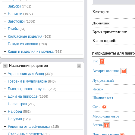
Закуски
(7401)
Категория:
Напитки
(1977)
Заготовки
(1886)
Добавлено:
Грибы
(54)
Время приготовления:
Колбасные изделия
(103)
Кол-во порций:
Блюда из лаваша
(293)
Каши и изделия из молока
(363)
Ингридиенты для приг
Рис
Назначения рецептов
Ассорти овощное
Украшения для блюд
(330)
Лук репчатый
Готовим в мультиварке
(845)
Чеснок
Быстро, просто, вкусно
(293)
Едим на природе
(1566)
Шампиньоны
На завтрак
(212)
Соль
На обед
(561)
Масло оливковое
На ужин
(123)
Зелень
Рецепты от шеф-повара
(215)
Старинные рецепты
Помидоры черри
(13)