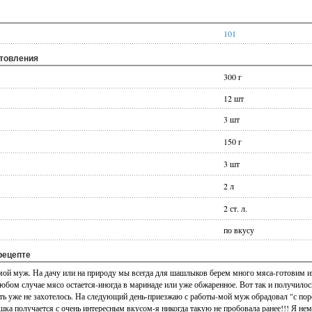
101
отовления
300 г
12 шт
3 шт
150 г
3 шт
2 л
2 ст. л.
по вкусу
рецепте
ой муж. На дачу или на природу мы всегда для шашлыков берем много мяса-готовим из
юбом случае мясо остается-иногда в маринаде или уже обжаренное. Вот так и получилос
сть уже не захотелось. На следующий день-приезжаю с работы-мой муж обрадовал "с пор
ка получается с очень интересным вкусом-я никогда такую не пробовала ранее!!! Я не