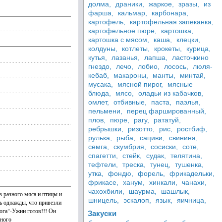
долма,
драники,
жаркое,
зразы,
из
фарша,
кальмар,
карбонара,
картофель,
картофельная запеканка,
картофельное пюре,
картошка,
картошка с мясом,
каша,
клецки,
колдуны,
котлеты,
крокеты,
курица,
кутья,
лазанья,
лапша,
ласточкино
гнездо,
лечо,
лобио,
лосось,
люля-
кебаб,
макароны,
манты,
минтай,
мусака,
мясной пирог,
мясные
блюда,
мясо,
оладьи из кабачков,
омлет,
отбивные,
паста,
паэлья,
пельмени,
перец фаршированный,
плов,
пюре,
рагу,
рататуй,
ребрышки,
ризотто,
рис,
ростбиф,
рулька,
рыба,
сациви,
свинина,
семга,
скумбрия,
сосиски,
соте,
спагетти,
стейк,
судак,
телятина,
тефтели,
треска,
тунец,
тушенка,
утка,
фондю,
форель,
фрикадельки,
фрикасе,
ханум,
хинкали,
чанахи,
чахохбили,
шаурма,
шашлык,
 разного мяса и птицы и
шницель,
эскалоп,
язык,
яичница,
ь однажды, что привезли
ога"-Ужин готов!!! Он
Закуски
много