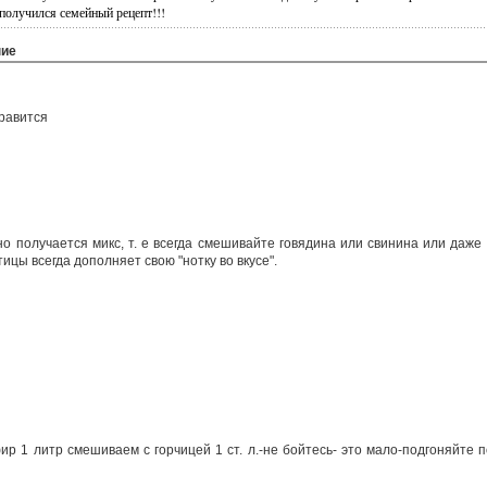
 получился семейный рецепт!!!
ние
нравится
о получается микс, т. е всегда смешивайте говядина или свинина или даже
ицы всегда дополняет свою "нотку во вкусе".
р 1 литр смешиваем с горчицей 1 ст. л.-не бойтесь- это мало-подгоняйте по