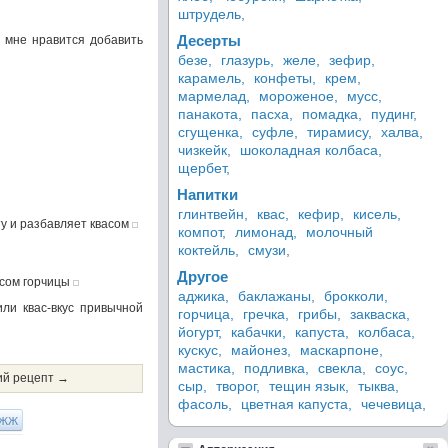
штрудель,
Десерты
е мне нравится добавить
безе,
глазурь,
желе,
зефир,
карамель,
конфеты,
крем,
мармелад,
мороженое,
мусс,
панакота,
пасха,
помадка,
пудинг,
сгущенка,
суфле,
тирамису,
халва,
чизкейк,
шоколадная колбаса,
щербет,
Напитки
глинтвейн,
квас,
кефир,
кисель,
у и разбавляет квасом
компот,
лимонад,
молочный
коктейль,
смузи,
Другое
усом горчицы
аджика,
баклажаны,
брокколи,
ли квас-вкус привычной
горчица,
гречка,
грибы,
закваска,
йогурт,
кабачки,
капуста,
колбаса,
кускус,
майонез,
маскарпоне,
мастика,
подливка,
свекла,
соус,
й рецепт →
сыр,
творог,
тещин язык,
тыква,
фасоль,
цветная капуста,
чечевица,
ЖЖ