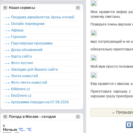
Наши сервисы
Мне нравится кефир раз
ложечку сметаны.
Продажа авиабилетов, бронь отелей
Онлайн переводчик
Поверьте очень вкусная 
Афиша
Гороскоп
вкус потрясающий и не 
Партнёрская программа
обязательно приготовьт
Доска объявлений
Карта сайта
Фото хостинг
Мой муж просто половни
Закладки для Вашего сайта
Лента новостей
Фото лента новостей
Ему нравится с квасом, 
KMdvere.cz
Приготовьте окрошку с
EkoDvere.cz
окрошки сразу преобраз
программа передач на 07.08.2026
← Предыдущ
Погода в Москве - сегодня
в
Ночью
°C.. °C
ветер – м/c