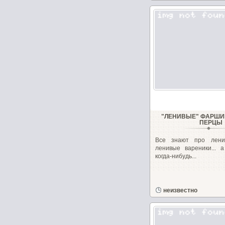
"ЛЕНИВЫЕ" ФАРШ
ПЕРЦЫ
Все знают про лени
ленивые вареники... 
когда-нибудь...
неизвестно