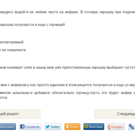
водить водой-я не люблю чисто на кефире. В готовую окрошку при подач
окрошка получается и еще с горчицей
неповторимый
е не пожалеете
ком наливает себе в чашку мою уже приготовленную окрошку-выбирает густот
а мне с кефиром-у нас просто идиллия в этом рецепте получается и еще со вк
 мясом шашлыка-и добавьте обязательно горчицу-пусть это будет кефир и
ится.
ий рецепт
Следующи
Вконтакте
Facebook
Twitter
Класс
Мой Мир
Google+