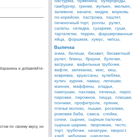
бастурма,
буженина,
бутерброды,
гамбургер,
гренки,
жульен,
жюльен,
заливное,
канапе,
мидии,
морковь
по-корейски,
пастрома,
паштет,
печеночный торт,
роллы,
рулет,
салаты,
селедка,
сухарики,
суши,
тарталетки,
террин,
фаршированные
яйца,
форшмак,
хумус,
чипсы,
Выпечка
ачма,
беляши,
бисквит,
бисквитный
рулет,
блины,
брауни,
булочки,
ватрушки,
вафельные трубочки,
 баранина и добавляйте-
вафли,
запеканка,
кекс,
киш,
коврижка,
круассаны,
кулебяка,
кулич,
курник,
лаваш,
лепешки,
манник,
маффины,
оладьи,
пампушки,
пахлава,
печенье,
пирог,
пирожки,
пирожное,
пицца,
плюшки,
пончики,
профитроли,
пряник,
птичье молоко,
пышки,
рогалики,
ромовая баба,
самса,
слойка,
сочни,
сырник,
сырные палочки,
сырные шарики,
творожник,
тесто,
том по своему вкусу, но
торт,
трубочки,
хачапури,
хворост,
хлеб,
чебуреки,
шарлотка,