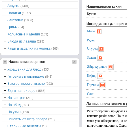
Закуски
(7401)
Национальная кухня
Напитки
(1977)
Кухня
Заготовки
(1886)
Ингридиенты для приг
Грибы
(54)
Мясо
Колбасные изделия
(103)
Редис
Блюда из лаваша
(293)
Огурец
Каши и изделия из молока
(363)
Зелень
Назначения рецептов
Яйцо куриное
Украшения для блюд
(330)
Кефир
Готовим в мультиварке
(845)
Быстро, просто, вкусно
(293)
Горчица
Едим на природе
(1566)
Соль
На завтрак
(212)
Личные впечатления о 
На обед
(561)
Рецепт окрошки придумал м
На ужин
(123)
конечно рыбы тоже. Но, в л
Рецепты от шеф-повара
(215)
мясо уже обжаренное, но е
приготовил окрошку. Окрош
Старинные рецепты
(13)