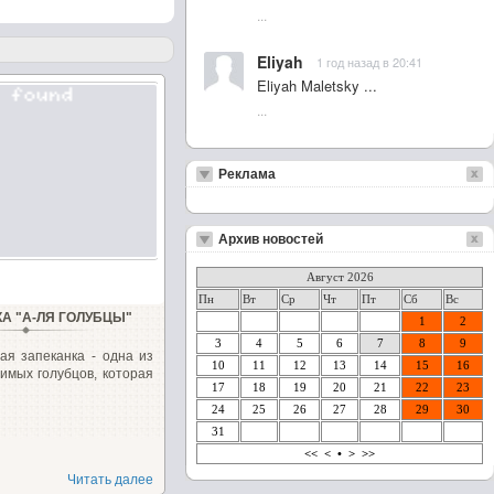
...
Eliyah
1 год назад в 20:41
Eliyah Maletsky ...
...
Реклама
Архив новостей
Август 2026
Пн
Вт
Ср
Чт
Пт
Сб
Вс
А "А-ЛЯ ГОЛУБЦЫ"
1
2
3
4
5
6
7
8
9
ая запеканка - одна из
10
11
12
13
14
15
16
имых голубцов, которая
17
18
19
20
21
22
23
24
25
26
27
28
29
30
31
<<
<
•
>
>>
Читать далее