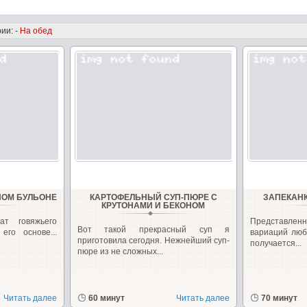
ии: -
На обед
НОМ БУЛЬОНЕ
КАРТОФЕЛЬНЫЙ СУП-ПЮРЕ С
ЗАПЕКАНК
КРУТОНАМИ И БЕКОНОМ
т говяжьего
Представленн
Вот такой прекрасный суп я
го основе...
вариаций люб
приготовила сегодня. Нежнейший суп-
получается...
пюре из не сложных...
Читать далее
60 минут
Читать далее
70 минут