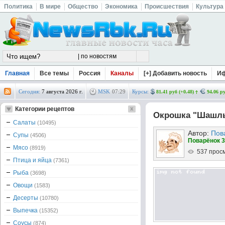
Политика
В мире
Общество
Экономика
Происшествия
Культура
Главная
Все темы
Россия
Каналы
[+] Добавить новость
И
Сегодня:
7 августа 2026 г.
MSK
07
:
29
Курсы:
81.41 руб (+0.48)
94.06 ру
Категории рецептов
Окрошка "Шашлы
Салаты
(10495)
Автор:
Пов
Супы
(4506)
Поварёнок 3
Мясо
(8919)
537 прос
Птица и яйца
(7361)
Рыба
(3698)
Овощи
(1583)
Десерты
(10780)
Выпечка
(15352)
Соусы
(874)