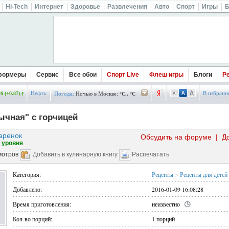
Hi-Tech
Интернет
Здоровье
Развлечения
Авто
Спорт
Игры
Б
формеры
Сервис
Все обои
Спорт Live
Флеш игры
Блоги
Р
Нефть:
В избранн
б (+0.87)
Погода:
Ночью в Москве:
°C.. °C
чная" с горчицей
аренок
Обсудить на форуме
|
Д
 уровня
мотров
Добавить в кулинарную книгу
Распечатать
Категория:
Рецепты
>
Рецепты для детей
Добавлено:
2016-01-09 16:08:28
Время приготовления:
неизвестно
Кол-во порций:
1 порций