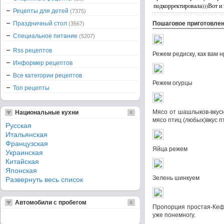
подкорректировала)))Вот и
Рецепты для детей
(7375)
Праздничный стол
Пошаговое приготовле
(3567)
Специальное питание
(5207)
Rss рецептов
Режем редиску, как вам 
Информер рецептов
Все категории рецептов
Режем огурцы
Топ рецепты
Мясо от шашлыков-вкусн
Национальные кухни
мясо птиц (любых)вкус пт
Русская
Итальянская
Французская
Яйца режем
Украинская
Китайская
Японская
Зелень шинкуем
Развернуть весь список
Автомобили с пробегом
Пропорция простая-Кефи
уже понемногу.