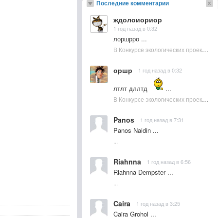
Последние комментарии
ждолоиориор
1 год назад в 0:32
лоршрро ...
В Конкурсе экологических проектов в Подмосковье активно участвовала молодежь :: NewsRbk.ru...
оршр
1 год назад в 0:32
лтлт дллтд
...
В Конкурсе экологических проектов в Подмосковье активно участвовала молодежь :: NewsRbk.ru...
Panos
1 год назад в 7:31
Panos Naidin ...
...
Riahnna
1 год назад в 6:56
Riahnna Dempster ...
...
Caira
1 год назад в 3:25
Caira Grohol ...