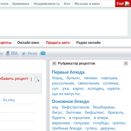
Ещё
логи
Криминал
Недвижимость
Кхл
Музыка и кино
ецепты
Онлайн кино
Продать авто
Радио онлайн
PDA
ое
@
- Почта
Рубрикатор рецептов
Первые блюда
борщ,
бульон,
лагман,
окрошка,
обавить рецепт
|
рассольник,
свекольник,
солянка,
суп,
уха,
харчо,
холодец,
шурпа,
щи из капусты,
>
На обед
Основное блюдо
азу,
бефстроганов,
бешбармак,
бигус,
биточки,
бифштекс,
бризоль,
бурито,
в горшочке,
в кляре,
вареники,
галушки,
голубцы,
гратен,
грибные блюда,
гуляш,
деруны,